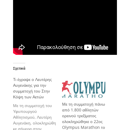
Σχετικά
Τι έγραψε ο Λευτέρης
Αυγενάκης για την
συμμετοχή του Στην
Κόψη των Αετών
Με τη συμμετοχή πάνω
Με τη συμμετοχή του
από 1.800 αθλητών
Υφυπουργού
ορεινού τρεξίματος
Αθλητισμού, Λευτέρη
ολοκληρώθηκε ο 22ος
Αυγενάκη, ολοκληρώθη
Olympus Marathon το
κε σήμερα στον