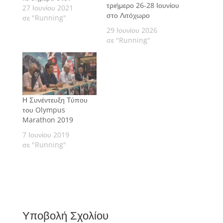
τριήμερο 26-28 Ιουνίου
Όλυμπο το Olympus
27 Ιουνίου 2021
στο Λιτόχωρο
Marathon.
σε "Running"
29 Ιουνίου 2026
σε "Running"
Η Συνέντευξη Τύπου
του Olympus
Marathon 2019
7 Ιουνίου 2019
σε "Running"
Υποβολή Σχολίου