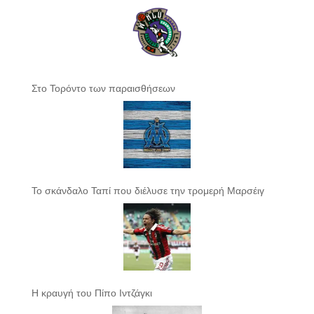
Στο Τορόντο των παραισθήσεων
Το σκάνδαλο Ταπί που διέλυσε την τρομερή Μαρσέιγ
Η κραυγή του Πίπο Ιντζάγκι