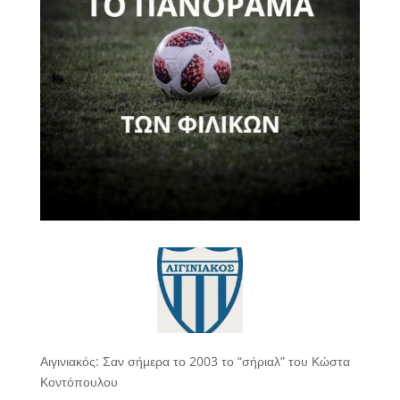
Αιγινιακός: Σαν σήμερα το 2003 το “σήριαλ” του Κώστα
Κοντόπουλου