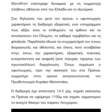
Marathon επέστρεψε δυναμικά, με τη συμμετοχή
πλήθους αθλητών από την Ελλάδα και το εξωτερικό.
Στις δηλώσεις του μετά τον αγώνα, ο υφυπουργός
χαρακτήρισε τη διαδρομή εξαιρετική, ενώ υπογράμμισε
πως αξίζει, όσοι το επιθυμούν, να έρθουν και να
απολαύσουν τον Όλυμπο, το καθαρό περιβάλλον και τη
φιλοξενία. Παράλληλα έδωσε τα συγχαρητήριά του στους
διοργανωτές και εθελοντές και όλους όσοι συνέβαλαν
στην, όπως την χαρακτήρισε, εξαιρετική, ποιοτική,
ευπρεπέστατη και ασφαλή (από πλευράς τήρησης των
πρωτοκόλλων) διοργάνωση. Όπως σημείωσε ο
υφυπουργός, πριν την εκκίνησή του στα Πριόνια,
συμμετέχει στον αγώνα εκπροσωπώντας τον
Πρωθυπουργό Κυριάκο Μητσοτάκη.
Η διαδρομή έχει απόσταση 14.5 χλμ, σημείο εκκίνησης
τα Πριόνια σε υψόμετρο 1100μ και σημείο τερματισμού
το ανοιχτό θέατρο του πάρκου Λιτοχώρου.