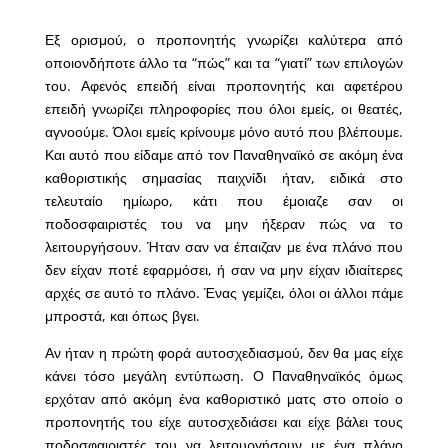
Εξ ορισμού, ο προπονητής γνωρίζει καλύτερα από
οποιονδήποτε άλλο τα “πώς” και τα “γιατί” των επιλογών
του. Αφενός επειδή είναι προπονητής και αφετέρου
επειδή γνωρίζει πληροφορίες που όλοι εμείς, οι θεατές,
αγνοούμε. Όλοι εμείς κρίνουμε μόνο αυτό που βλέπουμε.
Και αυτό που είδαμε από τον Παναθηναϊκό σε ακόμη ένα
καθοριστικής σημασίας παιχνίδι ήταν, ειδικά στο
τελευταίο ημίωρο, κάτι που έμοιαζε σαν οι
ποδοσφαιριστές του να μην ήξεραν πώς να το
λειτουργήσουν. Ήταν σαν να έπαιζαν με ένα πλάνο που
δεν είχαν ποτέ εφαρμόσει, ή σαν να μην είχαν ιδιαίτερες
αρχές σε αυτό το πλάνο. Ένας γεμίζει, όλοι οι άλλοι πάμε
μπροστά, και όπως βγει.
Αν ήταν η πρώτη φορά αυτοσχεδιασμού, δεν θα μας είχε
κάνει τόσο μεγάλη εντύπωση. Ο Παναθηναϊκός όμως
ερχόταν από ακόμη ένα καθοριστικό ματς στο οποίο ο
προπονητής του είχε αυτοσχεδιάσει και είχε βάλει τους
ποδοσφαιριστές του να λειτουργήσουν με ένα πλάνο