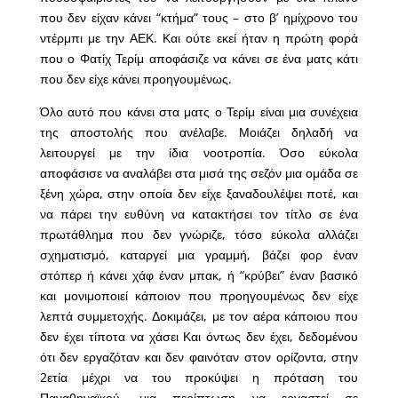
που δεν είχαν κάνει “κτήμα” τους – στο β’ ημίχρονο του
ντέρμπι με την ΑΕΚ. Και ούτε εκεί ήταν η πρώτη φορά
που ο Φατίχ Τερίμ αποφάσιζε να κάνει σε ένα ματς κάτι
που δεν είχε κάνει προηγουμένως.
Όλο αυτό που κάνει στα ματς ο Τερίμ είναι μια συνέχεια
της αποστολής που ανέλαβε. Μοιάζει δηλαδή να
λειτουργεί με την ίδια νοοτροπία. Όσο εύκολα
αποφάσισε να αναλάβει στα μισά της σεζόν μια ομάδα σε
ξένη χώρα, στην οποία δεν είχε ξαναδουλέψει ποτέ, και
να πάρει την ευθύνη να κατακτήσει τον τίτλο σε ένα
πρωτάθλημα που δεν γνώριζε, τόσο εύκολα αλλάζει
σχηματισμό, καταργεί μια γραμμή, βάζει φορ έναν
στόπερ ή κάνει χάφ έναν μπακ, ή “κρύβει” έναν βασικό
και μονιμοποιεί κάποιον που προηγουμένως δεν είχε
λεπτά συμμετοχής. Δοκιμάζει, με τον αέρα κάποιου που
δεν έχει τίποτα να χάσει Και όντως δεν έχει, δεδομένου
ότι δεν εργαζόταν και δεν φαινόταν στον ορίζοντα, στην
2ετία μέχρι να του προκύψει η πρόταση του
Παναθηναϊκού, μια περίπτωση να εργαστεί σε