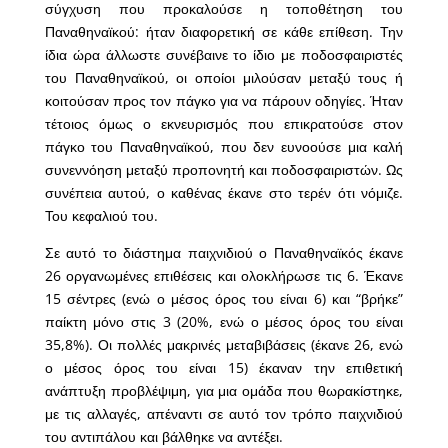
σύγχυση που προκαλούσε η τοποθέτηση του
Παναθηναϊκού: ήταν διαφορετική σε κάθε επίθεση. Την
ίδια ώρα άλλωστε συνέβαινε το ίδιο με ποδοσφαιριστές
του Παναθηναϊκού, οι οποίοι μιλούσαν μεταξύ τους ή
κοιτούσαν προς τον πάγκο για να πάρουν οδηγίες. Ήταν
τέτοιος όμως ο εκνευρισμός που επικρατούσε στον
πάγκο του Παναθηναϊκού, που δεν ευνοούσε μια καλή
συνεννόηση μεταξύ προπονητή και ποδοσφαιριστών. Ως
συνέπεια αυτού, ο καθένας έκανε στο τερέν ότι νόμιζε.
Του κεφαλιού του.
Σε αυτό το διάστημα παιχνιδιού ο Παναθηναϊκός έκανε
26 οργανωμένες επιθέσεις και ολοκλήρωσε τις 6. Έκανε
15 σέντρες (ενώ ο μέσος όρος του είναι 6) και “βρήκε”
παίκτη μόνο στις 3 (20%, ενώ ο μέσος όρος του είναι
35,8%). Οι πολλές μακρινές μεταβιβάσεις (έκανε 26, ενώ
ο μέσος όρος του είναι 15) έκαναν την επιθετική
ανάπτυξη προβλέψιμη, για μια ομάδα που θωρακίστηκε,
με τις αλλαγές, απέναντι σε αυτό τον τρόπο παιχνιδιού
του αντιπάλου και βάλθηκε να αντέξει.