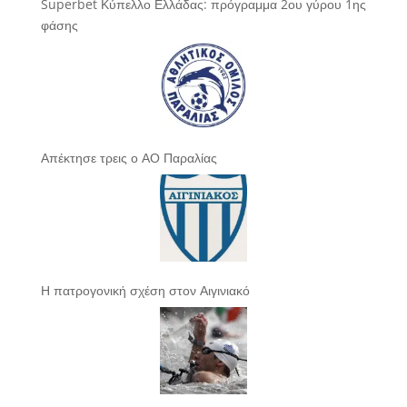
Superbet Κύπελλο Ελλάδας: πρόγραμμα 2ου γύρου 1ης
φάσης
Απέκτησε τρεις ο ΑΟ Παραλίας
Η πατρογονική σχέση στον Αιγινιακό