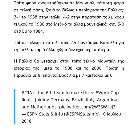
Τρίτη φορά αναμετρήθηκαν σε Μουντιάλ, τέταρτη φορά
σε τελική φάση, ξανά το Βέλγιο υπερίσχυσε της Γαλλίας:
3-1 το 1938 στην Ιταλία, 4-2 στην παράταση του μικρού
τελικού το 1986 στο Μεξικό τα άλλα μουντιαλικά, συν 5-0
στo Euro 1984.
Τρίτος τελικός στα τελευταία έξι Παγκόσμια Κύπελλα για
τη Γαλλία, καμιά άλλη χώρα δεν έχει περισσότερα.
Η Γαλλία θα μετάσχει στον τρίτο τελικό Μουντιάλ της
ιστορίας της, μετά το 1998 και το 2006. Πρώτη η
Γερμανία με 8, έπονται Βραζιλία με 7 και Ιταλία με 6.
#FRA
is the 6th team to make three
#WorldCup
finals, joining Germany, Brazil, Italy, Argentina
and Netherlands.
pic.twitter.com/2W36W1eJ3l
— ESPN Stats & Info (@ESPNStatsInfo)
10 Ιουλίου
2018