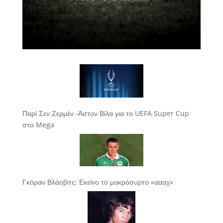
Παρί Σεν Ζερμέν -Άστον Βίλα για το UEFA Super Cup
στο Mega
Γκόραν Βλάοβιτς: Εκείνο το μακρόσυρτο «αααχ»