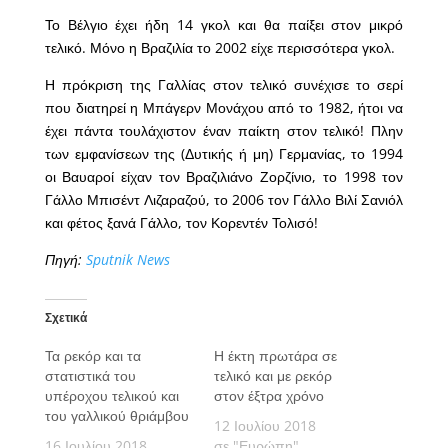
Το Βέλγιο έχει ήδη 14 γκολ και θα παίξει στον μικρό
τελικό. Μόνο η Βραζιλία το 2002 είχε περισσότερα γκολ.
Η πρόκριση της Γαλλίας στον τελικό συνέχισε το σερί
που διατηρεί η Μπάγερν Μονάχου από το 1982, ήτοι να
έχει πάντα τουλάχιστον έναν παίκτη στον τελικό! Πλην
των εμφανίσεων της (Δυτικής ή μη) Γερμανίας, το 1994
οι Βαυαροί είχαν τον Βραζιλιάνο Ζορζίνιο, το 1998 τον
Γάλλο Μπισέντ Λιζαραζού, το 2006 τον Γάλλο Βιλί Σανιόλ
και φέτος ξανά Γάλλο, τον Κορεντέν Τολισό!
Πηγή:
Sputnik News
Σχετικά
Τα ρεκόρ και τα
Η έκτη πρωτάρα σε
στατιστικά του
τελικό και με ρεκόρ
υπέροχου τελικού και
στον έξτρα χρόνο
του γαλλικού θριάμβου
12 Ιουλίου 2018
16 Ιουλίου 2018
σε "Ευρώπη"