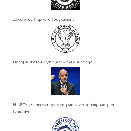
Ξανά στον Πιερικό ο Τσαγκαλίδης
Παραμένει στον Διγενή Αλωνίων ο Χωλίδης
Η UEFA κλιμακώνει την πίεση για την απομάκρυνση του
Ινφαντίνο