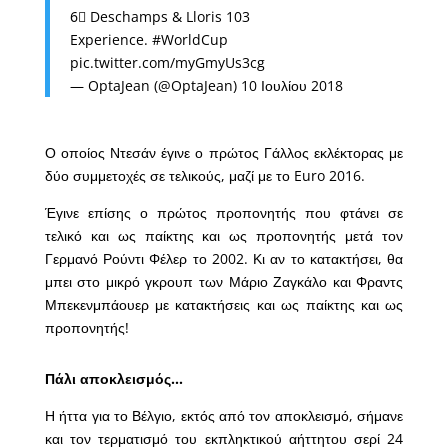
6⃣ Deschamps & Lloris 103
Experience.
#WorldCup
pic.twitter.com/myGmyUs3cg
— OptaJean (@OptaJean)
10 Ιουλίου 2018
Ο οποίος Ντεσάν έγινε ο πρώτος Γάλλος εκλέκτορας με
δύο συμμετοχές σε τελικούς, μαζί με το Euro 2016.
Έγινε επίσης ο πρώτος προπονητής που φτάνει σε
τελικό και ως παίκτης και ως προπονητής μετά τον
Γερμανό Ρούντι Φέλερ το 2002. Κι αν το κατακτήσει, θα
μπει στο μικρό γκρουπ των Μάριο Ζαγκάλο και Φραντς
Μπεκενμπάουερ με κατακτήσεις και ως παίκτης και ως
προπονητής!
Πάλι αποκλεισμός…
Η ήττα για το Βέλγιο, εκτός από τον αποκλεισμό, σήμανε
και τον τερματισμό του εκπληκτικού αήττητου σερί 24