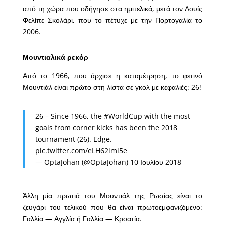
από τη χώρα που οδήγησε στα ημιτελικά, μετά τον Λουίς
Φελίπε Σκολάρι, που το πέτυχε με την Πορτογαλία το
2006.
Μουντιαλικά ρεκόρ
Από το 1966, που άρχισε η καταμέτρηση, το φετινό
Μουντιάλ είναι πρώτο στη λίστα σε γκολ με κεφαλιές: 26!
26 – Since 1966, the
#WorldCup
with the most
goals from corner kicks has been the 2018
tournament (26). Edge.
pic.twitter.com/eLH62lml5e
— OptaJohan (@OptaJohan)
10 Ιουλίου 2018
Άλλη μία πρωτιά του Μουντιάλ της Ρωσίας είναι το
ζευγάρι του τελικού που θα είναι πρωτοεμφανιζόμενο:
Γαλλία — Αγγλία ή Γαλλία — Κροατία.