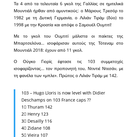
Τα 4 από τα τελευταία 6 γκολ της Γαλλίας σε ημιτελικά
Μουντιάλ ήρθαν από αμυντικούς: ο Μάριους Τρεσόρ το
1982 με τη Δυτική Γερμανία, ο Λιλιάν Τιράμ (δύο) το
1998 με την Κροατία και απόψε ο Σαμουέλ Ουμτιτί!
Με το γκολ του Ουμτιτί μάλιστα οι παίκτες της
Μπαρτσελόνα… ισοφάρισαν αυτούς της Τότεναμ στο
Μουντιάλ 2018: έχουν από 11 γκολ.
Ο Ούγκο Γιορίς έφτασε τις 103 συμμετοχές
ισοφαρίζοντας… τον προπονητή του, Ντιντιέ Ντεσάν, με
τη φανέλα των «μπλε». Πρώτος ο Λιλιάν Τιράμ με 142.
103 – Hugo Lloris is now level with Didier
Deschamps on 103 France caps ??
1⃣ Thuram 142
2⃣ Henry 123
3⃣ Desailly 116
4⃣ Zidane 108
5⃣ Vieira 107