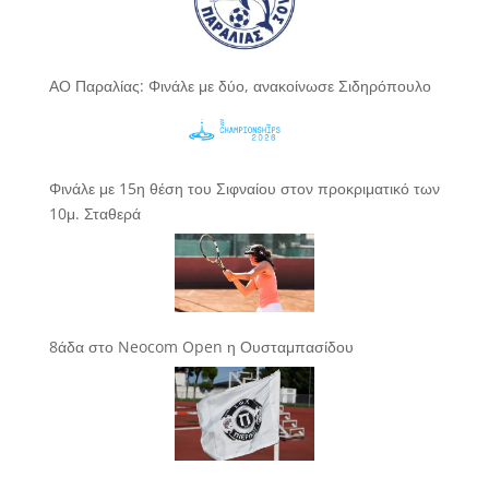
ΑΟ Παραλίας: Φινάλε με δύο, ανακοίνωσε Σιδηρόπουλο
Φινάλε με 15η θέση του Σιφναίου στον προκριματικό των
10μ. Σταθερά
8άδα στο Neocom Open η Ουσταμπασίδου