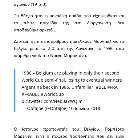
αγώνων (19-5-0).
To Βέλγιο ήταν η μοναδική ομάδα που είχε κερδίσει και
τα πέντε παιχνίδια της στη διοργάνωση. Δεν
αποδείχθηκε αρκετό…
Δεύτερη ήττα σε ισάριθμους ημιτελικούς Μουντιάλ για το
Βέλγιο, μετά το 2-0 από την Αργεντινή το 1986 από
ισάριθμα γκολ του Ντιέγο Μαραντόνα.
1986 – Belgium are playing in only their second
World Cup semi-final, losing to eventual winners
Argentina back in 1986. Unfamiliar.
#BEL
#FRA
#FRABEL
#WorldCup
pic.twitter.com/Neb3aYWQIm
— OptaJoe (@OptaJoe)
10 Ιουλίου 2018
Ο Ισπανός προπονητής του Βελγίου, Ρομπέρτο
Μαρτίνεθ, έγινε ο πρώτος προπονητής που δεν είναι