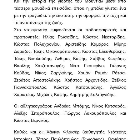
Και την ιστορία της γιορτής του Μουντιάλ μέσα από
τέσσερα μοναδικά επεισόδια, όπου η μπάλα γίνεται ένα
με την τραγωδία, την έκσταση, την ομορφιά, την τύχη και
το αναπάντεχο της ζωής.
Στο ντοκιμαντέρ εμφανίζονται οι ποδοσφαιριστές και
προπονητές: Ηλίας Ρωσσίδης, Κώστας Νεστορίδης,
Κώστας Πολυχρονίου, Αριστείδης Καμάρας, Μίμης
Δομάζος, Τάκης Οικονομόπουλος, Κώστας Ελευθεράκης,
Τάκης Νικολούδης, Άνθιμος Καψής, Σάββας Κωφίδης,
Βασίλης Χατζηπαναγής, Νέτο Γκουερίνο, Γιώργος
Κούδας, Νίκος Σαργκάνης, Χουάν Ραμόν Ρότσα,
Στράτος Αποστολάκης, Χρήστος Αρχοντίδης, Στέλιος
Γιαννακόπουλος, Κώστας Κατσουράνης, Άγγελος
Χαριστέας, Μιχάλης Καψής, Δημήτρης Σαλπιγγίδης.
Οι αθλητικογράφοι: Ανδρέας Μπόμης, Νίκος Κατσαρός,
Αλέξης Σπυρόπουλος, Γιώργος Λυκουρόπουλος και
Κώστας Βερνίκος.
Καθώς και οι: Χάγκεν Φλάισερ (καθηγητής Νεότερης
Ιστορίας), Τάσος Παυλόπουλος (ζωγράφος), Θανάσης