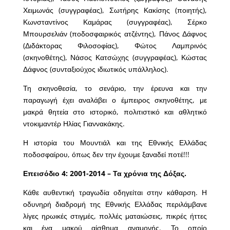
Χειμωνάς (συγγραφέας), Σωτήρης Κακίσης (ποιητής),
Κωνσταντίνος Καμάρας (συγγραφέας), Σέρκο
Μπουρσελιάν (ποδοσφαιρικός ατζέντης), Πάνος Δάφνος
(Διδάκτορας Φιλοσοφίας), Φώτος Λαμπρινός
(σκηνοθέτης), Νάσος Κατσώχης (συγγραφέας), Κώστας
Δάφνος (συνταξιούχος ιδιωτικός υπάλληλος).
Τη σκηνοθεσία, το σενάριο, την έρευνα και την
παραγωγή έχει αναλάβει ο έμπειρος σκηνοθέτης, με
μακρά θητεία στο ιστορικό, πολιτιστικό και αθλητικό
ντοκιμαντέρ Ηλίας Γιαννακάκης.
Η ιστορία του Μουντιάλ και της Εθνικής Ελλάδας
ποδοσφαίρου, όπως δεν την έχουμε ξαναδεί ποτέ!!!
Επεισόδιο 4: 2001-2014 – Τα χρόνια της Δόξας.
Κάθε αυθεντική τραγωδία οδηγείται στην κάθαρση. Η
οδυνηρή διαδρομή της Εθνικής Ελλάδας περιλάμβανε
λίγες ηρωικές στιγμές, πολλές ματαιώσεις, πικρές ήττες
και ένα μακρύ αίσθημα αναμονής. Το οποίο