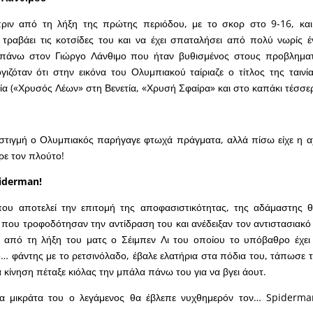
πριν από τη λήξη της πρώτης περιόδου, με το σκορ στο 9-16, και
ραβάει τις κοτσίδες του και να έχει σπαταλήσει από πολύ νωρίς έ
πάνω στον Γιώργο Λάνθιμο που ήταν βυθισμένος στους προβληματ
ζόταν ότι στην εικόνα του Ολυμπιακού ταίριαζε ο τίτλος της ταινί
α («Χρυσός Λέων» στη Βενετία, «Χρυσή Σφαίρα» και στο καπάκι τέσσ
 στιγμή ο Ολυμπιακός παρήγαγε φτωχά πράγματα, αλλά πίσω είχε η 
ερε τον πλούτο!
iderman
!
που αποτελεί την επιτομή της αποφασιστικότητας, της αδάμαστης θ
 που τροφοδότησαν την αντίδραση του και ανέδειξαν τον αντιστασιακό
 από τη λήξη του ματς ο Σέιμπεν Λι του οποίου το υπόβαθρο έχει
… φάντης με το ρετσινόλαδο, έβαλε ελατήρια στα πόδια του, τάπωσε τ
ια κίνηση πέταξε κιόλας την μπάλα πάνω του για να βγει άουτ.
τα μικράτα του ο λεγάμενος θα έβλεπε νυχθημερόν τον…
Spiderma