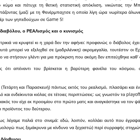
 κύμα και πέτυχε τη θετική στατιστική απόκλιση, νικώντας την Μ
άζοντας (μαζί με τη Φενέρμπαχτσε η οποία λίγη ώρα νωρίτερα άλωνε
υπέρ των γηπεδούχων σε
Game
5!
διαβόλου, ο ΡΕΑΛισμός και ο κυνισμός
αστρικιά να κρυφτεί κι η χαρά δεν την αφήνει: προφανώς ο διάβολος έχ
υτά μπορεί να εξελιχθεί σε (μαδριλένικη) ακρομεγαλία, τουτέστιν οι 
γο να στήσουν γλέντι για μια πρόκριση που ακόμη δεν επιτεύχθηκε καθ
ς ότι απέναντι του βρίσκεται η βαρύτερη φανέλα του κόσμου, οφ
(Τετάρτη και Παρασκευή) πάντως εκτός του ρεαλισμό, πλασάρει και έ
λό και ενδείκνυται κιόλας σε τέτοιες περιπτώσεις: ως γνωστόν τα
playof
ιακός τον είχε εκ προοιμίου στο πρώτο ματς και αναγκάστηκε να τον ψά
ει προϊόντος του δεύτερου.
ς λέγαμε παλιά στο σινεμά: εδώ, λοιπόν, κολλάει αυτό που έγραψ
ομολογώ πως ξεμάκρυνα με κίνδυνο να ξεχαστώ) περί συρραφής στιγμ
 Λάνθιμου