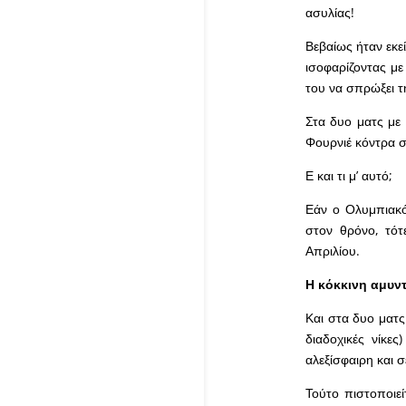
ασυλίας!
Βεβαίως ήταν εκε
ισοφαρίζοντας με
του να σπρώξει 
Στα δυο ματς με 
Φουρνιέ κόντρα σ
Ε και τι μ’ αυτό;
Εάν ο Ολυμπιακό
στον θρόνο, τότ
Απριλίου.
Η κόκκινη αμυν
Και στα δυο ματς
διαδοχικές νίκε
αλεξίσφαιρη και 
Τούτο πιστοποιεί