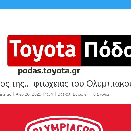
ος της… φτώχειας του Ολυμπιακο
άππας
|
Απρ 26, 2025 11:34
|
Basket
,
Ευρώπη
|
0 Σχόλια