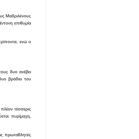
ους Μαδριλένους
έντονη επιθυμία
τρίποντα, ενώ ο
ους δυο ανέβει
δυο βράδια του
ι πλέον τέσσερις
εται πυρίμαχη,
κις πρωταθλητές