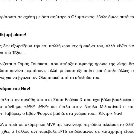
τρίποντα σε σχέση με όσα σούταρε ο Ολυμπιακός: έβαλε όμως αυτά π
lk(up) alone!
 δεν εξωραΐζουν την επί πολλή ώρα ισχνή εικόνα του, αλλά «
Who
ca
να του Τέξας…
νίζεται ο Τόμας Γουόκαπ, που υπήρξε ο αφανής ήρωας της νίκης: δε
ασε κανένα ριμπάουντ, αλλά μοίρασε έξι ασίστ και έπαιξε άλλες τό
ς για να βγάλει τον Ολυμπιακό από τα αδιέξοδα του.
νάρια του Ναν!
 δίπλα στον συνήθη ύποπτο Σάσα Βεζένκοβ που έχει βάλει βουλοκέρι στ
το σύνθημα «
MVP
,
MVP
» και δίπλα στον Νίκολα Μιλουτίνοβ ο οπο
τι Ταβάρες, ο Εβάν Φουρνιέ βάδιζε στα χνάρια του… Κέντρικ Ναν!
Α ο πρώτος σκόρερ και
MVP
της κανονικής περιόδου τελείωσε το
Gam
 χθες ο Γάλλος αντιπαρέβαλε 3/16 επιδιδόμενος σε κατάχρηση εξουσ