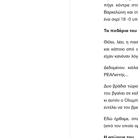
πήγε κόντρα στο
Βαρκελώνη και σπ
ένα σερί 18 -0 
Τα ποδάρια του 
Θέλει, λέει, η π
και κάποιο από α
είχαν κανέναν λό
Δεδομένου κιόλα
ΡΕΑΛιστής…
Δυο βράδια τώρα 
του βγαίνει σε κα
κι αυτόν ο Ολυμπ
εντέλει να τον βρ
Εδώ ήρθαμε, όπω
(από τον οποίο 
Η φτώχεια του…