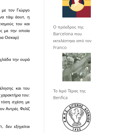
 με τον Γιώργο
να τάιμ άουτ, η
ισμούς του και
Ο πρόεδρος της
ας με την οποία
Barcelona που
ερα Οσκαρ)
εκτελέστηκε από τον
Franco
αχλάδα την ουρά
έλησης και του
Το Ιερό Τέρας της
 χαρακτήρα του:
Benfica
 τόση σχέση με
ον Αντρές Φελίζ
n
, δεν εξηγείται