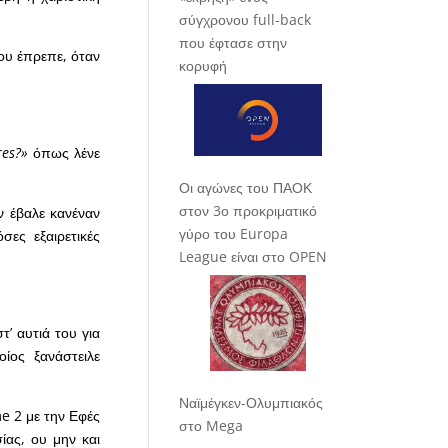
σύγχρονου full-back
που έφτασε στην
ου έπρεπε, όταν
κορυφή
res
?»
όπως λένε
Οι αγώνες του ΠΑΟΚ
στον 3ο προκριματικό
ν έβαλε κανέναν
γύρο του Europa
σες εξαιρετικές
League είναι στο OPEN
’ αυτιά του για
ίος ξανάστειλε
Ναϊμέγκεν-Ολυμπιακός
e
2 με την Εφές
στο Mega
ίας, ου μην και