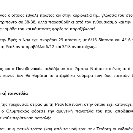
ίνος ο οποίος έβγαλε πρώτος και στην κυριολεξία τη… γλώσσα του στ
 τρίποντο σε 38-38, αλλά παρασύρθηκε από τον ενθουσιασμό και την 
την ομάδα του και κάμποσες φορές το παραξήλωσε!
την Εφές ο Ναν έχει σκοράρει 29 πόντους με 6/16 δίποντα και 4/16 
τη Ρεαλ αντιπαραβάλλει 6/12 και 3/18 αντιστοίχως…
ς και ο Παναθηναϊκός ταξιδέψουν στο Άμπου Ντάμπι και ένας από τ
ε κανείς δεν θα θυμάται τα ατζαμίδικα νούμερα των δυο παικτών 
τική πανοπλία
 της τρέχουσας σειράς με τη Ρεάλ (απέναντι στην οποία έχει καταγάγε
ς) ο Ολυμπιακός φόρεσε την αμυντική πανοπλία του που αποδεικνύ
σε κάθε περίπτωση ασφαλής.
ται με εμφατικό τρόπο (και) από τα νούμερα: την Τετάρτη οι ενδεκά