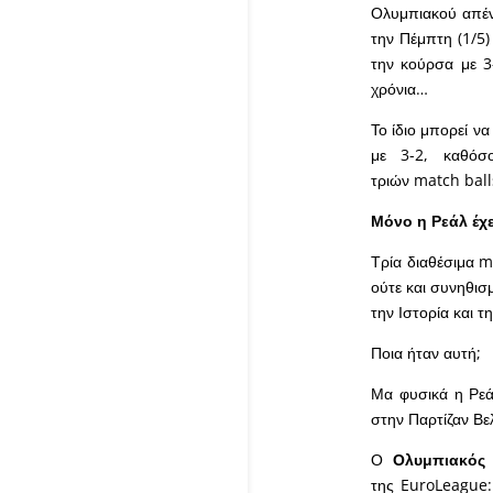
Ολυμπιακού απένα
την Πέμπτη (1/5)
την κούρσα με 3
χρόνια…
Το ίδιο μπορεί να
με 3-2, καθόσ
τριών
match
ball
Μόνο η Ρεάλ έχε
Τρία διαθέσιμα
m
ούτε και συνηθισ
την Ιστορία και τ
Ποια ήταν αυτή;
Μα φυσικά η Ρεά
στην Παρτίζαν Βε
Ο
Ολυμπιακός
της
EuroLeague