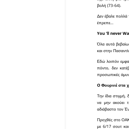
βολή (73-64).
Δεν έβαλε πολλά 
έπρεπε…
You ‘ll never Wa
Όλα αυτά βεβαίως
και στην Πασαντί
Εδώ λοιπόν εμφα
πόντο, δεν κατέβ
προσωπικές άμυνε
O
Φουρνιέ στα χ
Την ίδια στιγμή,
να μην ακούει 
αδιάβαστο τον Έν
Προχθές στο ΟΑΚ
με 6/17 σουτ και