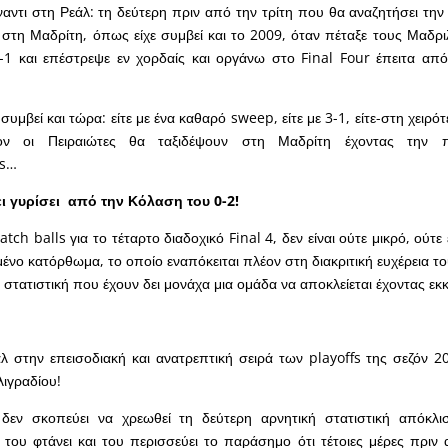
ντι στη Ρεάλ: τη δεύτερη πριν από την τρίτη που θα αναζητήσει την Τ
 στη Μαδρίτη, όπως είχε συμβεί και το 2009, όταν πέταξε τους Μαδρ
-1 και επέστρεψε εν χορδαίς και οργάνω στο
Final
Four έπειτα από 
 συμβεί και τώρα: είτε με ένα καθαρό
sweep
, είτε με 3-1, είτε-στη χει
ον οι Πειραιώτες θα ταξιδέψουν στη Μαδρίτη έχοντας την π
s
…
ι γυρίσει από την Κόλαση του 0-2!
atch
balls
για το τέταρτο διαδοχικό
Final
4, δεν είναι ούτε μικρό, ούτ
μένο κατόρθωμα, το οποίο εναπόκειται πλέον στη διακριτική ευχέρεια 
η στατιστική που έχουν δει μονάχα μια ομάδα να αποκλείεται έχοντας εκ
λ στην επεισοδιακή και ανατρεπτική σειρά των
playoffs
της σεζόν 20
λιγραδίου!
δεν σκοπεύει να χρεωθεί τη δεύτερη αρνητική στατιστική απόκλι
: του φτάνει και του περισσεύει το παράσημο ότι τέτοιες μέρες πριν