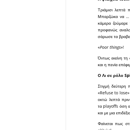
Τριάμισι λεπτά 
Μπαρζώκα να … τ
κάμερα ζούμαρε 
προφανώς αναλογι
σάρωσε τα βραβεί
«
Poor things
»!
Όντως εκείνη τη
και η πενία επέφ
Ο Λι σε ρόλο
Sp
Στιγμή δεύτερη 
«
Refuse
to
lose
»
οκτώ λεπτά πριν
τα
playoffs
όση ο
και με μια επιδέξ
Φαίνεται πως σ