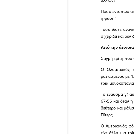
αλλιώς!
Πόσο εντυπωσιακή
η φάση;
Τόσο ώστε αναγκ
σιχτιρίζει και δεν
Από την άπνοια
Στιγμή τρίτη που 
Ο Ολυμπιακός ε
ματιασμένος με 1
τρία μονοκοπανιά
Το έναυσμα γι’ α
67-56 και όταν η
δεύτερο και μάλι
Πίτερς.
Ο Αμερικανός φό
είχε άλλη μια τ