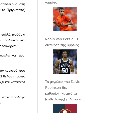
γαμώτο
παρτσελόνα στη
 το Πριγκιπάτο)
ει πολλά ποδάρια
Robin van Persie: Η
Ερυθρόλευκοι δεν
δικαίωση της ύβρεως
’ ολοκληρίαν…
είλει να είναι
ναν κυνισμό πού
fs
θέλουν τρόπο
Το μεγαλείο του David
ξει και κατάφερε
Robinson δεν
καθορίστηκε από τα
α στον πρόλογο
(κάθε λογής) γαλόνια του
ών…