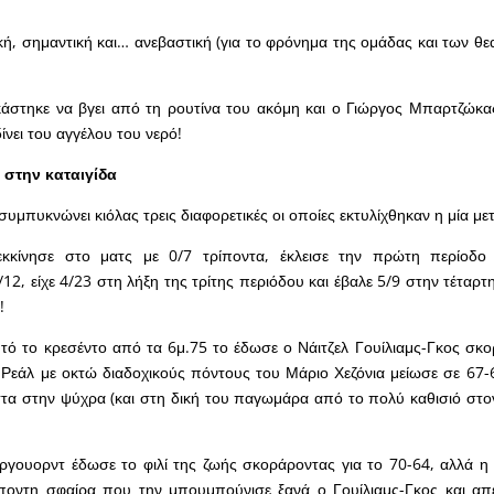
, σημαντική και… ανεβαστική (για το φρόνημα της ομάδας και των θε
άστηκε να βγει από τη ρουτίνα του ακόμη και ο Γιώργος Μπαρτζώκ
 δίνει του αγγέλου του νερό!
 στην καταιγίδα
συμπυκνώνει κιόλας τρεις διαφορετικές οι οποίες εκτυλίχθηκαν η μία μ
κκίνησε στο ματς με 0/7 τρίποντα, έκλεισε την πρώτη περίοδο
/12, είχε 4/23 στη λήξη της τρίτης περιόδου και έβαλε 5/9 στην τέταρ
!
υτό το κρεσέντο από τα 6μ.75 το έδωσε ο Νάιτζελ Γουίλιαμς-Γκος σκο
 Ρεάλ με οκτώ διαδοχικούς πόντους του Μάριο Χεζόνια μείωσε σε 67-64
στα στην ψύχρα (και στη δική του παγωμάρα από το πολύ καθισιό στο
ργουορντ έδωσε το φιλί της ζωής σκοράροντας για το 70-64, αλλά η
ρίποντη σφαίρα που την μπουμπούνισε ξανά ο Γουίλιαμς-Γκος και απ