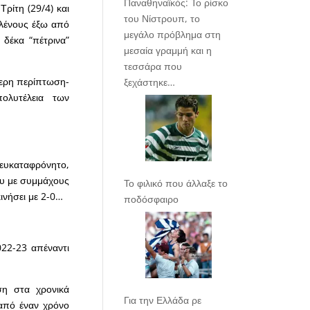
Παναθηναϊκός: Το ρίσκο
ρίτη (29/4) και
του Νίστρουπ, το
ιλένους έξω από
μεγάλο πρόβλημα στη
δέκα “πέτρινα”
μεσαία γραμμή και η
τεσσάρα που
ρότερη περίπτωση-
ξεχάστηκε…
ολυτέλεια των
ε ευκαταφρόνητο,
του με συμμάχους
Το φιλικό που άλλαξε το
κινήσει με 2-0…
ποδόσφαιρο
22-23 απέναντι
ση στα χρονικά
Για την Ελλάδα ρε
 από έναν χρόνο