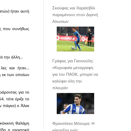
Σκούφας και Χαρεϊσβίλι
ατών) ήταν αυτή
παραμένουν στον Διγενή
Αλωνίων
ας που συνήθως
ετά την άλλη…
Γράφας για Γιαννούλη:
«Κορυφαία μεταγραφη
 λες και ήταν…
για τον ΠΑΟΚ, μπορεί να
τη εκ των οποίων
καλύψει όλη την
πλευρά»
ράροντας για το
, τότε έριξε το
ν πάγκο) ο Άλεκ
 κόκκινη θαλάμη
Φρανσίσκο Μόουρα: Η
έβη η χαριστική
«έκρηξη» ενός