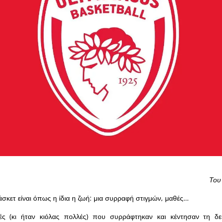
Του
κετ είναι όπως η ίδια η ζωή: μια συρραφή στιγμών, μαθές…
ές (κι ήταν κιόλας πολλές) που συρράφτηκαν και κέντησαν τη δε