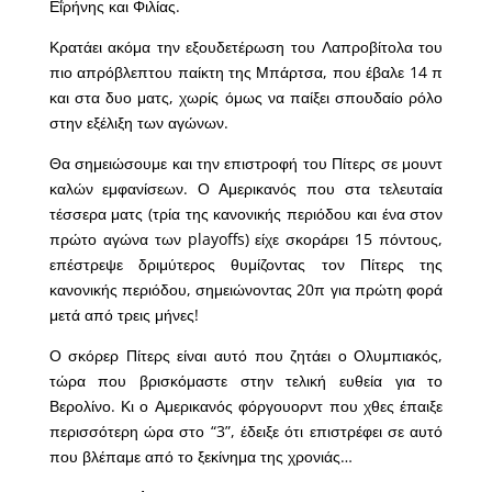
Εΐρήνης και Φιλίας.
Κρατάει ακόμα την εξουδετέρωση του Λαπροβίτολα του
πιο απρόβλεπτου παίκτη της Μπάρτσα, που έβαλε 14 π
και στα δυο ματς, χωρίς όμως να παίξει σπουδαίο ρόλο
στην εξέλιξη των αγώνων.
Θα σημειώσουμε και την επιστροφή του Πίτερς σε μουντ
καλών εμφανίσεων. Ο Αμερικανός που στα τελευταία
τέσσερα ματς (τρία της κανονικής περιόδου και ένα στον
πρώτο αγώνα των playoffs) είχε σκοράρει 15 πόντους,
επέστρεψε δριμύτερος θυμίζοντας τον Πίτερς της
κανονικής περιόδου, σημειώνοντας 20π για πρώτη φορά
μετά από τρεις μήνες!
Ο σκόρερ Πίτερς είναι αυτό που ζητάει ο Ολυμπιακός,
τώρα που βρισκόμαστε στην τελική ευθεία για το
Βερολίνο. Κι ο Αμερικανός φόργουορντ που χθες έπαιξε
περισσότερη ώρα στο “3”, έδειξε ότι επιστρέφει σε αυτό
που βλέπαμε από το ξεκίνημα της χρονιάς…