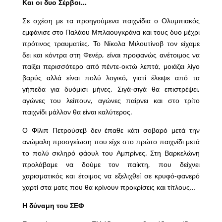
Και οι δυο Σέρβοι…
Σε σχέση με τα προηγούμενα παιχνίδια ο Ολυμπιακός
εμφάνισε στο Παλάου Μπλαουγκράνα και τους δυο μέχρι
πρότινος τραυματίες. Το Νίκολα Μιλουτίνοβ τον είχαμε
δει και κόντρα στη Φενέρ, είναι προφανώς ανέτοιμος να
παίξει περισσότερο από πέντε-οκτώ λεπτά, μοιάζει λίγο
βαρύς αλλά είναι πολύ λογικό, γιατί έλειψε από τα
γήπεδα για δυόμισι μήνες. Σιγά-σιγά θα επιστρέψει,
αγώνες του λείπουν, αγώνες παίρνει και στο τρίτο
παιχνίδι μάλλον θα είναι καλύτερος.
Ο Φίλιπ Πετρούσεβ δεν έπαθε κάτι σοβαρό μετά την
ανώμαλη προσγείωση που είχε στο πρώτο παιχνίδι μετά
το πολύ σκληρό φάουλ του Αμπρίνες. Στη Βαρκελώνη
προλάβαμε να δούμε τον παίκτη, που δείχνει
χαρισματικός και έτοιμος να εξελιχθεί σε κρυφό-φανερό
χαρτί στα ματς που θα κρίνουν προκρίσεις και τίτλους…
Η δύναμη του ΣΕΦ