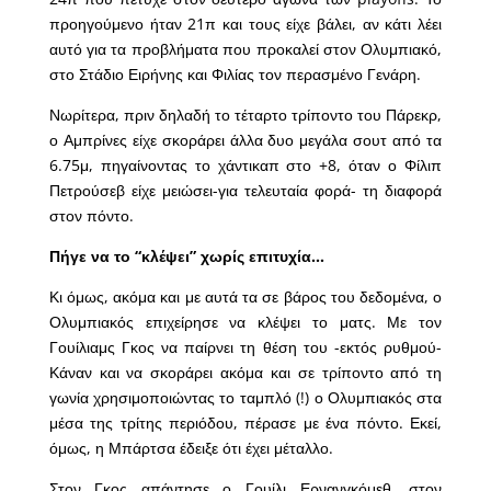
προηγούμενο ήταν 21π και τους είχε βάλει, αν κάτι λέει
αυτό για τα προβλήματα που προκαλεί στον Ολυμπιακό,
στο Στάδιο Ειρήνης και Φιλίας τον περασμένο Γενάρη.
Νωρίτερα, πριν δηλαδή το τέταρτο τρίποντο του Πάρεκρ,
ο Αμπρίνες είχε σκοράρει άλλα δυο μεγάλα σουτ από τα
6.75μ, πηγαίνοντας το χάντικαπ στο +8, όταν ο Φίλιπ
Πετρούσεβ είχε μειώσει-για τελευταία φορά- τη διαφορά
στον πόντο.
Πήγε να το “κλέψει” χωρίς επιτυχία…
Κι όμως, ακόμα και με αυτά τα σε βάρος του δεδομένα, ο
Ολυμπιακός επιχείρησε να κλέψει το ματς. Με τον
Γουίλιαμς Γκος να παίρνει τη θέση του -εκτός ρυθμού-
Κάναν και να σκοράρει ακόμα και σε τρίποντο από τη
γωνία χρησιμοποιώντας το ταμπλό (!) ο Ολυμπιακός στα
μέσα της τρίτης περιόδου, πέρασε με ένα πόντο. Εκεί,
όμως, η Μπάρτσα έδειξε ότι έχει μέταλλο.
Στον Γκος απάντησε ο Γουίλι Ερνανγκόμεθ, στον