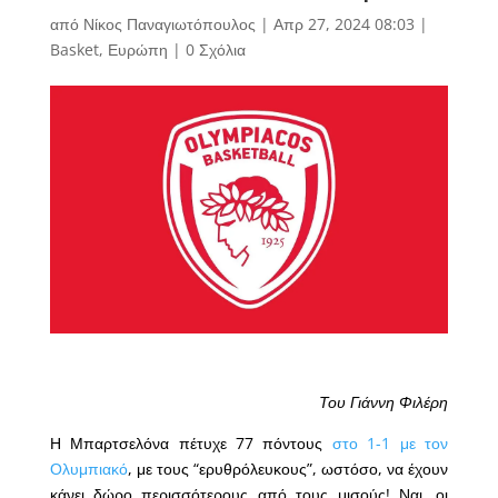
από
Νίκος Παναγιωτόπουλος
|
Απρ 27, 2024 08:03
|
Basket
,
Ευρώπη
|
0 Σχόλια
Του Γιάννη Φιλέρη
Η Μπαρτσελόνα πέτυχε 77 πόντους
στο 1-1 με τον
Ολυμπιακό
, με τους “ερυθρόλευκους”, ωστόσο, να έχουν
κάνει δώρο περισσότερους από τους μισούς! Ναι, οι