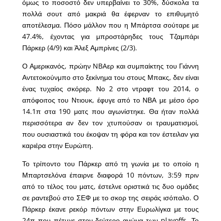
όμως το ποσοστό δεν υπερβαίνει το 30%, δύσκολα τα
πολλά σουτ από μακριά θα έφερναν το επιθυμητό
αποτέλεσμα. Πόσο μάλλον που η Μπάρτσα σούταρε με
47.4%, έχοντας για μπροστάρηδες τους Τζαμπάρι
Πάρκερ (4/9) και Άλεξ Αμπρίνες (2/3).
Ο Αμερικανός, πρώην NBAερ και συμπαίκτης του Γιάννη
Αντετοκούνμπο στο ξεκίνημα του στους Μπακς, δεν είναι
ένας τυχαίος σκόρερ. Νο 2 στο ντραφτ του 2014, ο
απόφοιτος του Ντιουκ, έφυγε από το ΝΒΑ με μέσο όρο
14.1π στα 190 ματς που αγωνίστηκε. Θα ήταν πολλά
περισσότερα αν δεν τον χτυπούσαν οι τραυματισμοί,
που ουσιαστικά του έκοψαν τη φόρα και τον έστειλαν για
καριέρα στην Ευρώπη.
Το τρίποντο του Πάρκερ από τη γωνία με το οποίο η
Μπαρτσελόνα έπαιρνε διαφορά 10 πόντων, 3:59 πριν
από το τέλος του ματς, έστελνε οριστικά τις δυο ομάδες
σε ραντεβού στο ΣΕΦ με το σκορ της σειράς ισόπαλο. Ο
Πάρκερ έκανε ρεκόρ πόντων στην Ευρωλίγκα με τους
24π που πέτυχε στον δεύτερο αγώνα των playoffs. Το