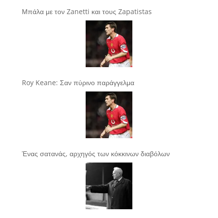
Μπάλα με τον Zanetti και τους Zapatistas
Roy Keane: Σαν πύρινο παράγγελμα
Ένας σατανάς, αρχηγός των κόκκινων διαβόλων