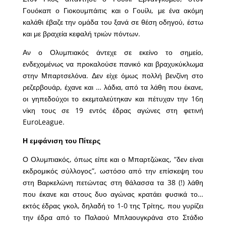
Γουόκαπ ο Γιοκουμπάιτις και ο Γουίλι, με ένα ακόμη
καλάθι έβαζε την ομάδα του ξανά σε θέση οδηγού, έστω
και με βραχεία κεφαλή τριών πόντων.
Αν ο Ολυμπιακός άντεχε σε εκείνο το σημείο,
ενδεχομένως να προκαλούσε πανικό και βραχυκύκλωμα
στην Μπαρτσελόνα. Δεν είχε όμως πολλή βενζίνη στο
ρεζερβουάρ, έχανε και … λάδια, από τα λάθη που έκανε,
οι γηπεδούχοι το εκεμταλεύτηκαν και πέτυχαν την 16η
νίκη τους σε 19 εντός έδρας αγώνες στη φετινή
EuroLeague.
Η εμφάνιση του Πίτερς
Ο Ολυμπιακός, όπως είπε και ο Μπαρτζώκας, “δεν είναι
εκδρομικός σύλλογος”, ωστόσο από την επίσκεψη του
στη Βαρκελώνη πετώντας στη θάλασσα τα 38 (!) λάθη
που έκανε και στους δυο αγώνας κρατάει φυσικά το…
εκτός έδρας γκολ, δηλαδή το 1-0 της Τρίτης, που γυρίζει
την έδρα από το Παλαού Μπλαουγκράνα στο Στάδιο