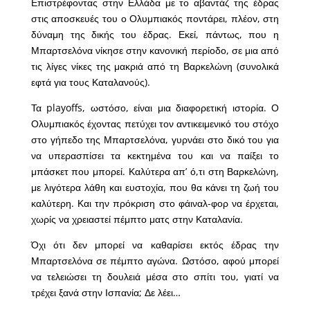
Επιστρέφοντας στην Ελλάδα με το αβαντάζ της έδρας
στις αποσκευές του ο Ολυμπιακός ποντάρει, πλέον, στη
δύναμη της δικής του έδρας. Εκεί, πάντως, που η
Μπαρτσελόνα νίκησε στην κανονική περίοδο, σε μια από
τις λίγες νίκες της μακριά από τη Βαρκελώνη (συνολικά
εφτά για τους Καταλανούς).
Τα playoffs, ωστόσο, είναι μια διαφορετική ιστορία. Ο
Ολυμπιακός έχοντας πετύχει τον αντικειμενικό του στόχο
στο γήπεδο της Μπαρτσελόνα, γυρνάει στο δικό του για
να υπερασπίσει τα κεκτημένα του και να παίξει το
μπάσκετ που μπορεί. Καλύτερα απ’ ό,τι στη Βαρκελώνη,
με λιγότερα λάθη και ευστοχία, που θα κάνει τη ζωή του
καλύτερη. Και την πρόκριση στο φάιναλ-φορ να έρχεται,
χωρίς να χρειαστεί πέμπτο ματς στην Καταλανία.
Όχι ότι δεν μπορεί να καθαρίσει εκτός έδρας την
Μπαρτσελόνα σε πέμπτο αγώνα. Ωστόσο, αφού μπορεί
να τελειώσει τη δουλειά μέσα στο σπίτι του, γιατί να
τρέχει ξανά στην Ισπανία; Δε λέει…