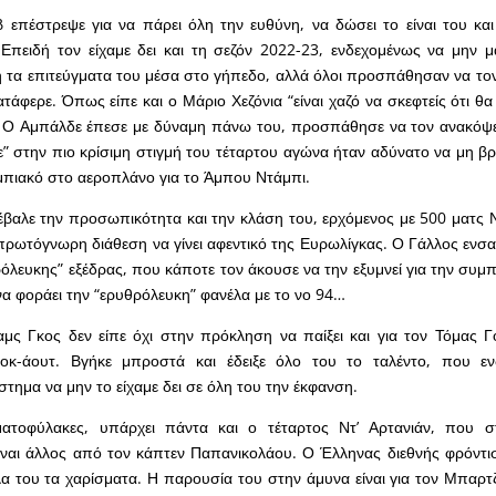
επέστρεψε για να πάρει όλη την ευθύνη, να δώσει το είναι του και 
 Επειδή τον είχαμε δει και τη σεζόν 2022-23, ενδεχομένως να μην 
 τα επιτεύγματα του μέσα στο γήπεδο, αλλά όλοι προσπάθησαν να το
ατάφερε. Όπως είπε και ο Μάριο Χεζόνια “είναι χαζό να σκεφτείς ότι θ
 Ο Αμπάλδε έπεσε με δύναμη πάνω του, προσπάθησε να τον ανακόψει
ε” στην πιο κρίσιμη στιγμή του τέταρτου αγώνα ήταν αδύνατο να μη βρ
μπιακό στο αεροπλάνο για το Άμπου Ντάμπι.
έβαλε την προσωπικότητα και την κλάση του, ερχόμενος με 500 ματς
 πρωτόγνωρη διάθεση να γίνει αφεντικό της Ευρωλίγκας. Ο Γάλλος ενσα
ρόλευκης” εξέδρας, που κάποτε τον άκουσε να την εξυμνεί για την συμ
να φοράει την “ερυθρόλευκη” φανέλα με το νο 94…
αμς Γκος δεν είπε όχι στην πρόκληση να παίξει και για τον Τόμας 
νοκ-άουτ. Βγήκε μπροστά και έδειξε όλο του το ταλέντο, που ε
τημα να μην το είχαμε δει σε όλη του την έκφανση.
ατοφύλακες, υπάρχει πάντα και ο τέταρτος Ντ’ Αρτανιάν, που σ
ναι άλλος από τον κάπτεν Παπανικολάου. Ο Έλληνας διεθνής φρόντισ
α του τα χαρίσματα. Η παρουσία του στην άμυνα είναι για τον Μπαρτ