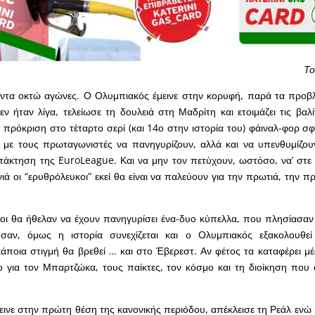
Το
άντα οκτώ αγώνες. Ο Ολυμπιακός έμεινε στην κορυφή, παρά τα προβ
ν ήταν λίγα, τελείωσε τη δουλειά στη Μαδρίτη και ετοιμάζει τις βαλί
πρόκριση στο τέταρτο σερί (και 14ο στην ιστορία του) φάιναλ-φορ σφ
λ με τους πρωταγωνιστές να πανηγυρίζουν, αλλά και να υπενθυμίζου
ατάκτηση της EuroLeague. Και να μην τον πετύχουν, ωστόσο, να’ στε σ
ά οι “ερυθρόλευκοι” εκεί θα είναι να παλεύουν για την πρωτιά, την πρ
οι θα ήθελαν να έχουν πανηγυρίσει ένα-δυο κύπελλα, που πλησίασαν
σαν, όμως η ιστορία συνεχίζεται και ο Ολυμπιακός εξακολουθεί
κάποια στιγμή θα βρεθεί … και στο Έβερεστ. Αν φέτος τα καταφέρει μ
 για τον Μπαρτζώκα, τους παίκτες, τον κόσμο και τη διοίκηση που 
ινε στην πρώτη θέση της κανονικής περιόδου, απέκλεισε τη Ρεάλ ενώ 