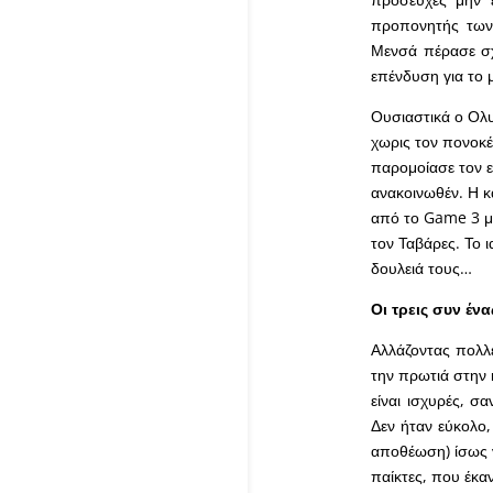
προπονητής των 
Μενσά πέρασε σχ
επένδυση για το
Ουσιαστικά ο Ολυ
χωρις τον πονοκ
παρομοίασε τον ε
ανακοινωθέν. Η κ
από το Game 3 με
τον Ταβάρες. Το 
δουλειά τους…
Οι τρεις συν έν
Αλλάζοντας πολλέ
την πρωτιά στην 
είναι ισχυρές, σ
Δεν ήταν εύκολο,
αποθέωση) ίσως ν
παίκτες, που έκαν