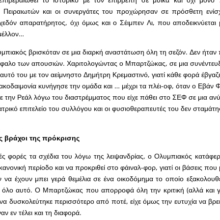
Πειραιωτών και οι συνεργάτες του προχώρησαν σε πρόσθετη ενίσ
εδόν απαρατήρητος, όχι όμως και ο Σέιμπεν Λι, που αποδεικνύεται
 μέλλον…
μπιακός βρισκόταν σε μια διαρκή αναστάτωση όλη τη σεζόν. Δεν ήταν 
έφαλο των απουσιών. Χαριτολογώντας ο Μπαρτζώκας, σε μια συνέντευ
αυτό του με τον αείμνηστο Δημήτρη Κρεμαστινό, γιατί κάθε φορά έβγαζε 
ακοδαιμονία κυνήγησε την ομάδα και … μέχρι τα πλέι-οφ, όταν ο Εβάν Φ
 την Ρεάλ λόγω του διαστρέμματος που είχε πάθει στο ΣΕΦ σε μια α
ιατρικό επιτελείο του συλλόγου και οι φυσιοθεραπευτές του δεν σταμάτ
ας βράχοι της πρόκρισης
ς φορές τα σχέδια του λόγω της λειψανδρίας, ο Ολυμπιακός κατάφερ
κανονική περίοδο και να προκριθεί στο φάιναλ-φορ, γιατί οι βάσεις πο
αν να έχουν μπει γερά θεμέλια σε ένα οικοδόμημα το οποίο εξακολουθε
 όλο αυτό. Ο Μπαρτζώκας που απορροφά όλη την κριτική (αλλά και γ
α δυσκολεύτηκε περισσότερο από ποτέ, είχε όμως την ευτυχία να βρει 
αν εν τέλει και τη διαφορά.