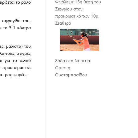
Φινάλε με 15η θέση του
ιρίζεται το ρόλο
Σιφναίου στον
προκριματικό των 10μ.
 σφραγίδα του,
Σταθερά
ι το 3-1 κόντρα
ς, μάλιστα) του
Κάποιες στιγμές
ι για το τελικό
8άδα στο Neocom
 προετοιμαστεί,
Open η
ει τρεις φορές…
Ουσταμπασίδου