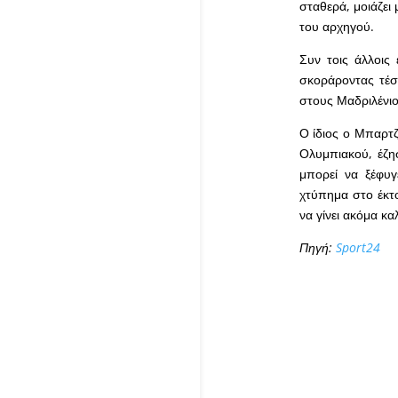
σταθερά, μοιάζει 
του αρχηγού.
Συν τοις άλλοις
σκοράροντας τέσσ
στους Μαδριλένιο
Ο ίδιος ο Μπαρτζ
Ολυμπιακού, έζη
μπορεί να ξέφυγ
χτύπημα στο έκτο
να γίνει ακόμα κα
Πηγή:
Sport24