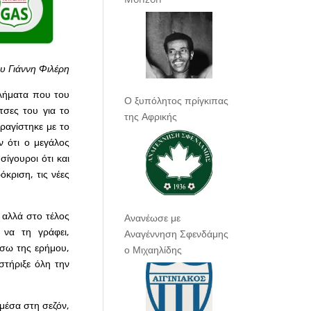
υ Γιάννη Φιλέρη
λήματα που του
Ο ξυπόλητος πρίγκιπας
τσες του για το
της Αφρικής
ραγίστηκε με το
ν ότι ο μεγάλος
ίγουροι ότι και
όκριση, τις νέες
 αλλά στο τέλος
Ανανέωσε με
 να τη γράφει,
Αναγέννηση Σφενδάμης
έσω της ερήμου,
ο Μιχαηλίδης
στήριξε όλη την
μέσα στη σεζόν,