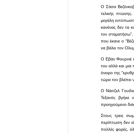
Ο Σάσα Βεζένκοβ 
τελικής πτώσης.
μεγάλη εντύπωση
κανένας δεν τα κ
τον σταματήσω”.
που έκανε ο “Βέζ
να βάλει τον Ολυ
Ο Εβάν Φουρνιέ 
του αλλά και μια
όνειρο της “ερυθ
τώρα τον βλέπει 
Ο Νάιτζελ Γουίλι
Τεξανός βγήκε 
προηγούμενο διάσ
Στους τρεις σωμ
περίπτωση δεν εί
πολλές φορές, όλ