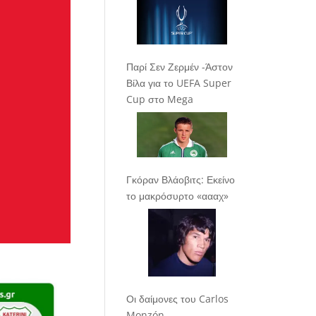
Παρί Σεν Ζερμέν -Άστον
Βίλα για το UEFA Super
Cup στο Mega
Γκόραν Βλάοβιτς: Εκείνο
το μακρόσυρτο «αααχ»
Οι δαίμονες του Carlos
Monzón