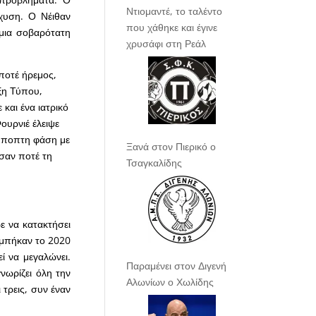
Ντιομαντέ, το ταλέντο
χυση. Ο Νέιθαν
που χάθηκε και έγινε
 μια σοβαρότατη
χρυσάφι στη Ρεάλ
ποτέ ήρεμος,
ξη Τύπου,
και ένα ιατρικό
ουρνιέ έλειψε
νύποπτη φάση με
Ξανά στον Πιερικό ο
ησαν ποτέ τη
Τσαγκαλίδης
ε να κατακτήσει
υ μπήκαν το 2020
ί να μεγαλώνει.
Παραμένει στον Διγενή
νωρίζει όλη την
Αλωνίων ο Χωλίδης
τρεις, συν έναν