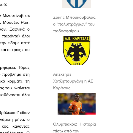
φού:
λ-Μιλουτίνοβ σε
Σάκης Μπουκουβάλας,
, Μόουζες Ράιτ,
ο “πολυπράγμων” του
λον. Ξαφνικά ο
ποδοσφαίρου
 παρόντα) όλοι
 την είδαμε ποτέ
αι οι τρεις που
ιφέρεια, Τόμας
 το πρόβλημα στη
Απέκτησε
κό κομμάτι, τη
Χατζηπουργάνη η ΑΕ
ας του. Φαίνεται
Καρίτσας
σθάνονται όλοι
ρόλευκοι” είδαν
ενάμιση μήνα, ο
Ολυμπιακός: Η ιστορία
Γκος, κάνοντας
πίσω από τον
 προβλήματα. Ο