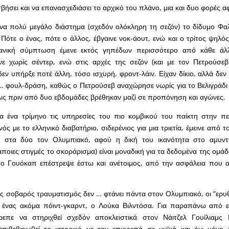
βήσει και να επανασχεδιάσει το αρχικό του πλάνο, μια και δυο φορές α
ένα πολύ μεγάλο διάστημα (σχεδόν ολόκληρη τη σεζόν) το δίδυμο Φα
Πότε ο ένας, πότε ο άλλος, έβγαινε νοκ-άουτ, ενώ και ο τρίτος ψηλός
ανική σύμπτωση έμενε εκτός γηπέδων περισσότερο από κάθε άλ
νε χωρίς σέντερ, ενώ στις αρχές της σεζόν (και με τον Πετρούσεβ
δεν υπήρξε ποτέ άλλη, τόσο ισχυρή, φροντ-λάιν. Είχαν δίκιο, αλλά δεν
… φουλ-δράση, καθώς ο Πετρούσεβ αναχώρησε νωρίς για το Βελιγράδι κ
λις πριν από δυο εβδομάδες βρέθηκαν μαζί σε προπόνηση και αγώνες.
 ένα τρίμηνο τις υπηρεσίες του πιο κομβικού του παίκτη στην περ
ός με το ελληνικό διαβατήριο, σιδερένιος για μια τριετία, έμεινε από
 στα δύο τον Ολυμπιακό, αφού η δική του ικανότητα στο αμυντι
άποιες στιγμές το σκοράρισμα) είναι μοναδική για τα δεδομένα της ομάδ
ο Γουόκαπ επέστρεψε έστω και ανέτοιμος, από την ασφάλεια που αι
ς σοβαρός τραυματισμός δεν … φτάνει πάντα στον Ολυμπιακό, οι “ερυθ
ς, ένας ακόμα πόιντ-γκαρντ, ο Λούκα Βιλντόσα. Για παραπάνω από 
επε να στηριχθεί σχεδόν αποκλειστικά στον Νάιτζελ Γουίλιαμς 
πιβεβαιωθεί το ιστορικό με τον επιρρεπή σε μυϊκά και όχι μόνο