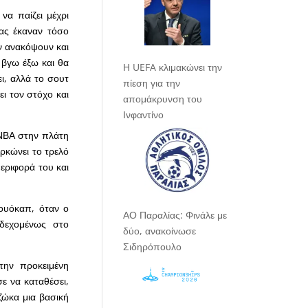
να παίζει μέχρι
μας έκαναν τόσο
ν ανακόψουν και
α βγω έξω και θα
Η UEFA κλιμακώνει την
, αλλά το σουτ
πίεση για την
ει τον στόχο και
απομάκρυνση του
Ινφαντίνο
 ΝΒΑ στην πλάτη
ρκώνει το τρελό
περιφορά του και
Γουόκαπ, όταν ο
ΑΟ Παραλίας: Φινάλε με
νδεχομένως στο
δύο, ανακοίνωσε
Σιδηρόπουλο
την προκειμένη
ε να καταθέσει,
ζώκα μια βασική