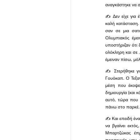
αναγκάστηκε να σ
✍ Δεν είχε για 
καλή κατάσταση. 
σαν σε μια σατ
Ολυμπιακός έμει
υποστήριζαν ότι 
ολόκληρη και σε 
έμειναν πίσω, μό
✍ Στερήθηκε για
Γουόκαπ. Ο Τεξαν
μέση που έκοψε
δημιουργία (και κ
αυτό, τώρα που 
πάνω στο παρκέ.
✍ Και επειδή ένα
να βγαίνει εκτό
Μπαρτζώκας έπρ
προσευχές μην ε