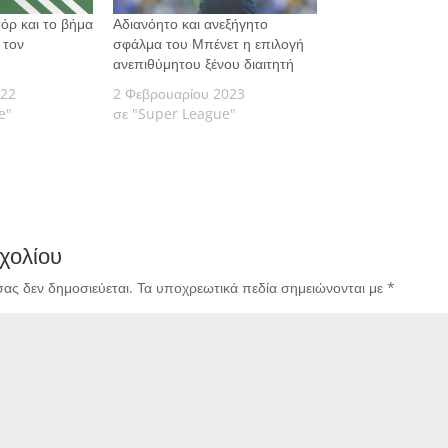
τόρ και το βήμα
Αδιανόητο και ανεξήγητο
 τον
σφάλμα του Μπένετ η επιλογή
ανεπιθύμητου ξένου διαιτητή
022
2 Φεβρουαρίου 2023
e"
σε "Super League"
χολίου
σας δεν δημοσιεύεται.
Τα υποχρεωτικά πεδία σημειώνονται με
*