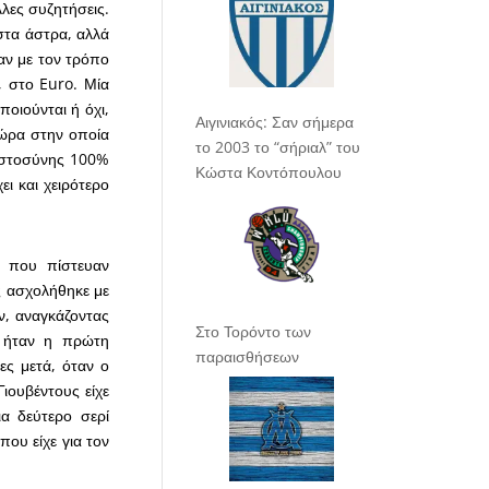
λες συζητήσεις.
στα άστρα, αλλά
αν με τον τρόπο
, στο Euro. Μία
ποιούνται ή όχι,
Αιγινιακός: Σαν σήμερα
χώρα στην οποία
το 2003 το “σήριαλ” του
πιστοσύνης 100%
Κώστα Κοντόπουλου
ι και χειρότερο
ς που πίστευαν
ς ασχολήθηκε με
ν, αναγκάζοντας
Στο Τορόντο των
ή ήταν η πρώτη
παραισθήσεων
ες μετά, όταν ο
ιουβέντους είχε
α δεύτερο σερί
που είχε για τον