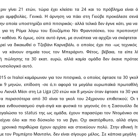
ριν γίνει 21 ετών, τώρα έχει κλείσει τα 24 και το πρόβλημα είναι 
χει αμφιβολίες. Γενικά. Η άρνηση να πάει στη Γιούβε προκάλεσε σενάρ
την οποία υποστηρίζει από πιτσιρικάς- αλλά τελικά δεν έγινε κάτι, για 
ς για τη Ρόμα λόγω του Εουζέμπιο Ντι Φραντσέσκο, του προπονητή
καθένα. Κι όμως, ούτε αυτό έγινε, με συνέπεια να αρχίζει να σκέφτεται κ
ρεί να δικαιωθεί ο Τζοβάνι Καρνεβάλι, ο οποίος έχει πει -ως τεχνικός
ι να κάνουν σημαία τους τον Μπεράρντι. Φέτος, βέβαια, τα είπε λί
μή πώλησης τα 30 εκατ. ευρώ, αλλά καμία ομάδα δεν έκανε πρότασ
φυσιολογικό αυτό.
015 οι Ιταλοί καμάρωναν για τον πιτσιρικά, ο οποίος έφτασε τα 30 γκο
και 9 μηνών, επίδοση -σε ό,τι αφορά τα μεγάλα ευρωπαϊκά πρωταθλή
υ Λιονέλ Μέσι στη La Liga (20 ετών και 8 μηνών όταν έφτασε τα 30 γκο
α περισσότερα από 30 είναι τα γκολ του 24χρονου επιθετικού; Οι τ
εια ενθουσιασμού σιγά-σιγά και φυσικά το γεγονός ότι η Σασουόλο δεν
 μεγαλώσει το status της ως ομάδα, έχουν παρασύρει τον Ντομένικο σε
είχνει όλο και πιο δύσκολο το να βγει. Οχι ακατόρθωτο, αλλά σίγο
α χρονικά περιθώρια έχουν αρχίσει και στενεύουν πολύ. Στην εθνική Ι
με τον Ρομπέρτο Μαντσίνι, δεν είναι σίγουρο μέλος. Σε κάποια μεγάλη 