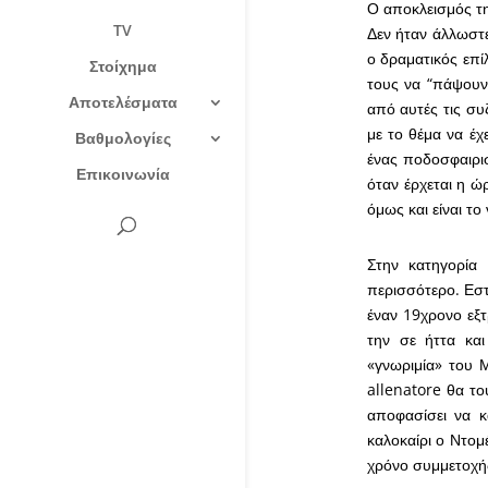
Ο αποκλεισμός τη
TV
Δεν ήταν άλλωστε
ο δραματικός επί
Στοίχημα
τους να “πάψουν”
Αποτελέσματα
από αυτές τις συ
με το θέμα να έχ
Βαθμολογίες
ένας ποδοσφαιρισ
Επικοινωνία
όταν έρχεται η ώ
όμως και είναι το
Στην κατηγορία 
περισσότερο. Εστ
έναν 19χρονο εξτ
την σε ήττα κα
«γνωριμία» του Μ
allenatore θα το
αποφασίσει να κ
καλοκαίρι ο Ντομέ
χρόνο συμμετοχής 