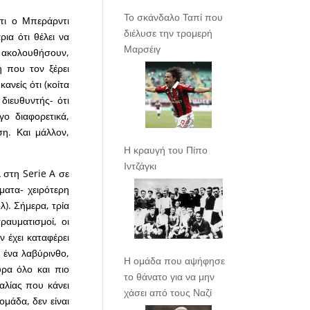
Το σκάνδαλο Ταπί που
ότι ο Μπεράρντι
διέλυσε την τρομερή
ια ότι θέλει να
Μαρσέιγ
να ακολουθήσουν,
 που τον ξέρει
ανείς ότι (κοίτα
 διευθυντής- ότι
γο διαφορετικά,
η. Και μάλλον,
Η κραυγή του Πίπο
Ιντζάγκι
λ στη Serie A σε
ματα- χειρότερη
λ). Σήμερα, τρία
ραυματισμοί, οι
 έχει καταφέρει
 ένα λαβύρινθο,
Η ομάδα που αψήφησε
υρα όλο και πιο
το θάνατο για να μην
ταλίας που κάνει
χάσει από τους Ναζί
ομάδα, δεν είναι