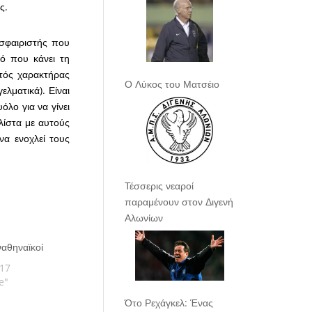
ς.
δοσφαιριστής που
τό που κάνει τη
στός χαρακτήρας
Ο Λύκος του Ματσέιο
λματικά). Είναι
λο για να γίνει
 λίστα με αυτούς
να ενοχλεί τους
Τέσσερις νεαροί
παραμένουν στον Διγενή
Αλωνίων
αθηναϊκοί
017
e"
Ότο Ρεχάγκελ: Ένας