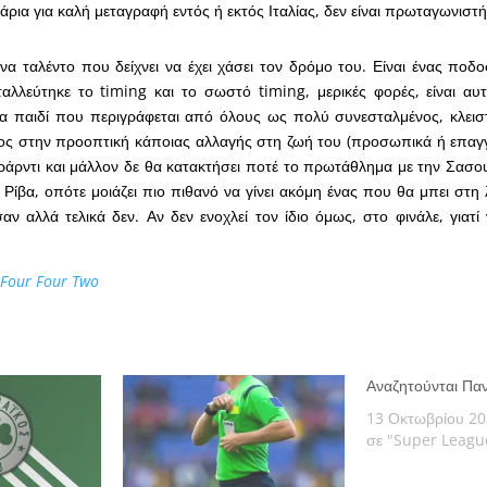
άρια για καλή μεταγραφή εντός ή εκτός Ιταλίας, δεν είναι πρωταγωνιστή
 ένα ταλέντο που δείχνει να έχει χάσει τον δρόμο του. Είναι ένας πο
αλλεύτηκε το timing και το σωστό timing, μερικές φορές, είναι αυ
ένα παιδί που περιγράφεται από όλους ως πολύ συνεσταλμένος, κλει
ος στην προοπτική κάποιας αλλαγής στη ζωή του (προσωπικά ή επαγγε
άρντι και μάλλον δε θα κατακτήσει ποτέ το πρωτάθλημα με την Σασουό
ι Ρίβα, οπότε μοιάζει πιο πιθανό να γίνει ακόμη ένας που θα μπει στη
 αλλά τελικά δεν. Αν δεν ενοχλεί τον ίδιο όμως, στο φινάλε, γιατί 
 Four Four Two
Αναζητούνται Παν
13 Οκτωβρίου 2
σε "Super Leagu