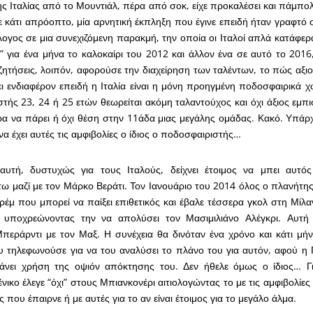
ς Ιταλίας από το Μουντιάλ, πέρα από σοκ, είχε προκαλέσει και πάμπολ
 κάτι απρόοπτο, μία αρνητική έκπληξη που έγινε επειδή ήταν γραφτό 
λογος σε μια συνεχιζόμενη παρακμή, την οποία οι Ιταλοί απλά κατάφερ
 για ένα μήνα το καλοκαίρι του 2012 και άλλον ένα σε αυτό το 2016
ζητήσεις, λοιπόν, αφορούσε την διαχείρηση των ταλέντων, το πώς αξιο
ει ενδιαφέρον επειδή η Ιταλία είναι η μόνη προηγμένη ποδοσφαιρικά 
τής 23, 24 ή 25 ετών θεωρείται ακόμη ταλαντούχος και όχι άξιος εμ
ρα να πάρει ή όχι θέση στην 11άδα μιας μεγάλης ομάδας. Κακό. Υπάρχε
 να έχει αυτές τις αμφιβολίες ο ίδιος ο ποδοσφαιριστής…
αυτή, δυστυχώς για τους Ιταλούς, δείχνει έτοιμος να μπει αυτό
ω μαζί με τον Μάρκο Βεράτι. Τον Ιανουάριο του 2014 όλος ο πλανήτη
ρέμ που μπορεί να παίξει επιθετικός και έβαλε τέσσερα γκολ στη Μίλα
ι υποχρεώνοντας την να απολύσει τον Μασιμιλιάνο Αλέγκρι. Αυτ
περάρντι με τον Μαξ. Η συνέχεια θα δινόταν ένα χρόνο και κάτι μήν
υ τηλεφωνούσε για να του αναλύσει το πλάνο του για αυτόν, αφού η Γ
άνει χρήση της οψιόν απόκτησης του. Δεν ήθελε όμως ο ίδιος… Γι
νικο έλεγε “όχι” στους Μπιανκονέρι αιτιολογώντας το με τις αμφιβολίες 
που έπαιρνε ή με αυτές για το αν είναι έτοιμος για το μεγάλο άλμα.