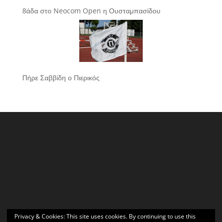
8άδα στο Neocom Open η Ουσταμπασίδου
Πήρε Σαββίδη ο Πιερικός
Privacy & Cookies: This site uses cookies. By continuing to use this