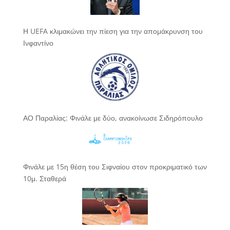
Η UEFA κλιμακώνει την πίεση για την απομάκρυνση του
Ινφαντίνο
ΑΟ Παραλίας: Φινάλε με δύο, ανακοίνωσε Σιδηρόπουλο
Φινάλε με 15η θέση του Σιφναίου στον προκριματικό των
10μ. Σταθερά