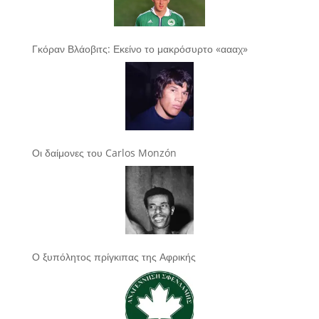
Γκόραν Βλάοβιτς: Εκείνο το μακρόσυρτο «αααχ»
Οι δαίμονες του Carlos Monzón
Ο ξυπόλητος πρίγκιπας της Αφρικής