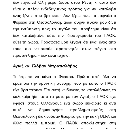
δεν πήγαινε! Ολη μέρα ζούσε στου Ρέντη κι αυτό δεν
είναι ο πλέον ενδεδειγμένος τρόπος για να καταλάβει
ένας ξένος που βρίσκεται. Δεν ξέρω πως τα περνάει ο
Φερέιρα στη Θεσσαλονίκη, αλλά συχνά πυκνά μου δίνει
την εντύπωση πως το μεγάλο του πρόβλημα είναι ότι
δεν καταλαβαίνει ούτε την ιδιοσυγκρασία του ΠΑΟΚ,
ούτε τη χώρα. Πρόσφατα μου λέγανε ότι είναι ένας από
τους πιο νευρικούς προπονητές στον πάγκο στο
πρωτάθλημα – δεν είναι τυχαίο.
Αγιαξ και Σλόβαν Μπρατισλάβας
Τι έπρεπε να κάνει ο Φερέιρα; Πρώτα από όλα να
κρατήσει την αμυντική συνοχή, που με κόπο ο ΠΑΟΚ
είχε βρει πέρυσι. Ότι αυτή κινδύνευε, το καταλάβαινες το
καλοκαίρι ήδη από τα ματς με τον Αγιαξ: ο ΠΑΟΚ είχε
αφήσει στους Ολλανδούς ένα σωρό ευκαιρίες κι αντί
αυτό να δημιουργήσει προβληματισμούς στη
Θεσσαλονίκη διακινούσαν θεωρίες για την κακή UEFA και
άλλα πολλά εμπριμέ. Ο ΠΑΟΚ αποκλείστηκε στη