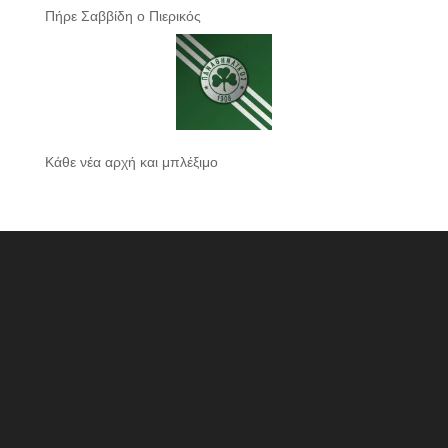
Πήρε Σαββίδη ο Πιερικός
Κάθε νέα αρχή και μπλέξιμο