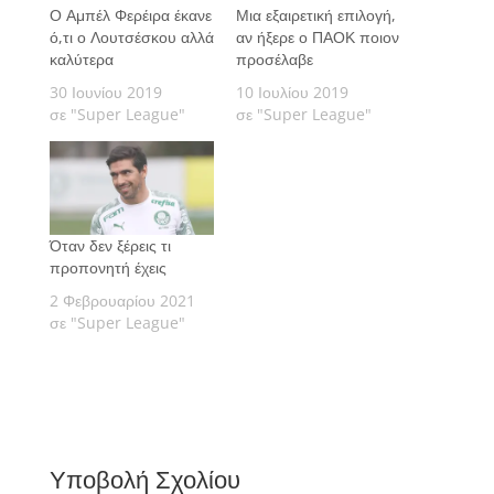
Ο Αμπέλ Φερέιρα έκανε
Μια εξαιρετική επιλογή,
ό,τι ο Λουτσέσκου αλλά
αν ήξερε ο ΠΑΟΚ ποιον
καλύτερα
προσέλαβε
30 Ιουνίου 2019
10 Ιουλίου 2019
σε "Super League"
σε "Super League"
Όταν δεν ξέρεις τι
προπονητή έχεις
2 Φεβρουαρίου 2021
σε "Super League"
Υποβολή Σχολίου