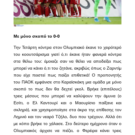
Με μόνο σκοπό το 0-0
Την Τετάρτη κόντρα στον Ολυμπιακό έκανε το χειρότερό
του κοουτσάρισμα γιατί ό,τι έκανε ήταν φανερά κόντρα
στα θέλω του: έμοιαζε σαν να θέλει να αποδείξει πως
μπορεί να κάνει ό,τι του ζητάνε, ακριβώς όπως ο Ζαρντίμ
που είχε πειστεί πως παίζει επιθετικά! Ο προπονητής
του ΠΑΟΚ εμφάνισε στο Καραϊσκάκη μια ομάδα με μόνο
σκοπό το πως δεν θα δεχτεί γκολ. Βρήκε (επιτέλους)
τρεις μέσους που μπορεί να καλύψουν την άμυνα (ο
Εσίτι, ο Ελ Καντουρί και ο Μαουρίσιο παίξανε και
σκληρά), και χρησιμοποίησε στα άκρα της επίθεσης τον
Λημνιό και τον νεαρό Τζήλο, δυο που τρέχουν. Αλλά ότι
με κόπο βρήκε το χάλασε. Στο δεύτερο ημίχρονο όταν ο
Ολυμπιακός άρχισε να πιέζει, ο Φερέιρα κάνει τρεις