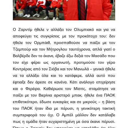
Ο Ζαρντίμ ήθελε ν αλλάξει τον Ολυμπιακό και για να
αποφεύγει τις συγκρίσεις με τον προκάτοχο του: δεν
ήθελε τον Ορμπάιθ, προσπαθούσε να παίζει με τον
Τζεμπούρ και τον Μήτρογλου ταυτόχρονα, απλά γιατί ο
Βαλβέρδε δεν το έκανε, έβαζε έξω δεξιά τον Μασάδο που
τον είχε φέρει ως οργανωτή, προτιμούσε τον γέρο
Κοντρέρας από τον Σιόβα και τον Μανωλά – γενικά ήθελε
να τα αλλάξει όλα και το κατάφερε, αλλά αυτό που
έφτιαξε δεν άρεσε σε κανένα. Κάτι ανάλογο επιχείρησε
και ο Φερέιρα. Καθιέρωσε τον Μίσιτς, σταμάτησε να
παίζει με τον Βιερίνια αριστερό μπακ, ήθελε ένα ΠΑΟΚ
επιθετικότερο, έδωσε ευκαιρίες και σε μικρούς – η βάση
του ΠΑΟΚ ήταν ίδια με πέρυσι, η γενικότερη τακτική
συμπεριφορά του όχι. Ο Αμπέλ μάλλον δεν κατάλαβε
πως η ομάδα ήταν ευχαριστημένη με όσα έκανε πέρυσι.
Όπως ο Ζαρντίμ δεν μπορούσε να καταλάβει ότι όλοι