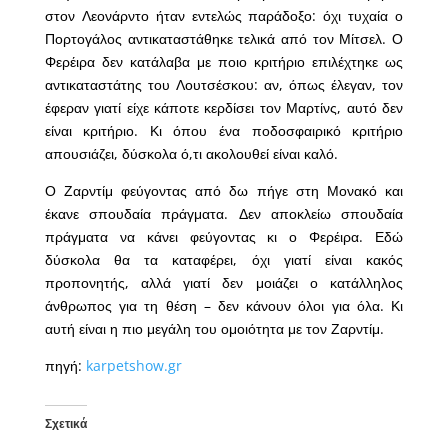
στον Λεονάρντο ήταν εντελώς παράδοξο: όχι τυχαία ο
Πορτογάλος αντικαταστάθηκε τελικά από τον Μίτσελ. Ο
Φερέιρα δεν κατάλαβα με ποιο κριτήριο επιλέχτηκε ως
αντικαταστάτης του Λουτσέσκου: αν, όπως έλεγαν, τον
έφεραν γιατί είχε κάποτε κερδίσει τον Μαρτίνς, αυτό δεν
είναι κριτήριο. Κι όπου ένα ποδοσφαιρικό κριτήριο
απουσιάζει, δύσκολα ό,τι ακολουθεί είναι καλό.
Ο Ζαρντίμ φεύγοντας από δω πήγε στη Μονακό και
έκανε σπουδαία πράγματα. Δεν αποκλείω σπουδαία
πράγματα να κάνει φεύγοντας κι ο Φερέιρα. Εδώ
δύσκολα θα τα καταφέρει, όχι γιατί είναι κακός
προπονητής, αλλά γιατί δεν μοιάζει ο κατάλληλος
άνθρωπος για τη θέση – δεν κάνουν όλοι για όλα. Κι
αυτή είναι η πιο μεγάλη του ομοιότητα με τον Ζαρντίμ.
πηγή:
karpetshow.gr
Σχετικά