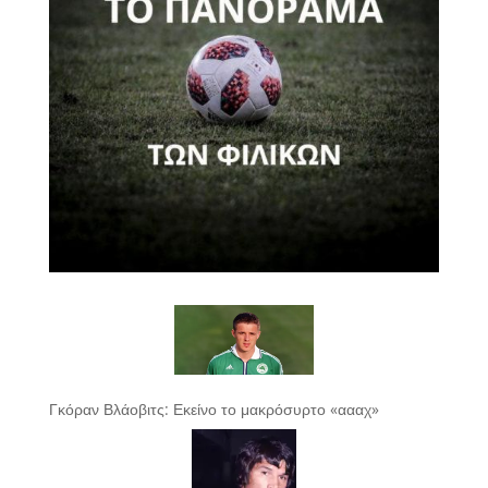
Γκόραν Βλάοβιτς: Εκείνο το μακρόσυρτο «αααχ»