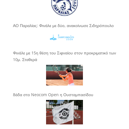
ΑΟ Παραλίας: Φινάλε με δύο, ανακοίνωσε Σιδηρόπουλο
Φινάλε με 15η θέση του Σιφναίου στον προκριματικό των
10μ. Σταθερά
8άδα στο Neocom Open η Ουσταμπασίδου