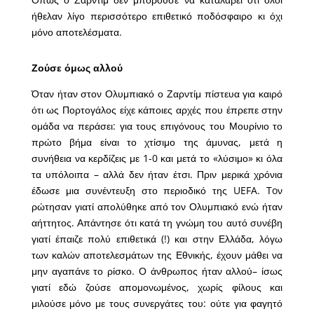
ήθελαν λίγο περισσότερο επιθετικό ποδόσφαιρο κι όχι
μόνο αποτελέσματα.
Ζούσε όμως αλλού
Όταν ήταν στον Ολυμπιακό ο Ζαρντίμ πίστευα για καιρό
ότι ως Πορτογάλος είχε κάποιες αρχές που έπρεπε στην
ομάδα να περάσει: για τους επιγόνους του Μουρίνιο το
πρώτο βήμα είναι το χτίσιμο της άμυνας, μετά η
συνήθεια να κερδίζεις με 1-0 και μετά το «λύσιμο» κι όλα
τα υπόλοιπα – αλλά δεν ήταν έτσι. Πριν μερικά χρόνια
έδωσε μια συνέντευξη στο περιοδικό της UEFA. Toν
ρώτησαν γιατί απολύθηκε από τον Ολυμπιακό ενώ ήταν
αήττητος. Απάντησε ότι κατά τη γνώμη του αυτό συνέβη
γιατί έπαιζε πολύ επιθετικά (!) και στην Ελλάδα, λόγω
των καλών αποτελεσμάτων της Εθνικής, έχουν μάθει να
μην αγαπάνε το ρίσκο. Ο άνθρωπος ήταν αλλού– ίσως
γιατί εδώ ζούσε απομονωμένος, χωρίς φίλους και
μιλούσε μόνο με τους συνεργάτες του: ούτε για φαγητό