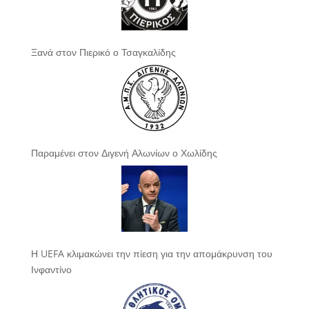
Ξανά στον Πιερικό ο Τσαγκαλίδης
Παραμένει στον Διγενή Αλωνίων ο Χωλίδης
Η UEFA κλιμακώνει την πίεση για την απομάκρυνση του
Ινφαντίνο