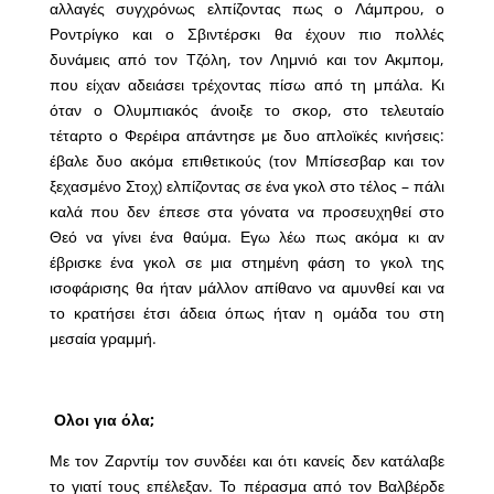
αλλαγές συγχρόνως ελπίζοντας πως ο Λάμπρου, ο
Ροντρίγκο και ο Σβιντέρσκι θα έχουν πιο πολλές
δυνάμεις από τον Τζόλη, τον Λημνιό και τον Ακμπομ,
που είχαν αδειάσει τρέχοντας πίσω από τη μπάλα. Κι
όταν ο Ολυμπιακός άνοιξε το σκορ, στο τελευταίο
τέταρτο ο Φερέιρα απάντησε με δυο απλοϊκές κινήσεις:
έβαλε δυο ακόμα επιθετικούς (τον Μπίσεσβαρ και τον
ξεχασμένο Στοχ) ελπίζοντας σε ένα γκολ στο τέλος – πάλι
καλά που δεν έπεσε στα γόνατα να προσευχηθεί στο
Θεό να γίνει ένα θαύμα. Εγω λέω πως ακόμα κι αν
έβρισκε ένα γκολ σε μια στημένη φάση το γκολ της
ισοφάρισης θα ήταν μάλλον απίθανο να αμυνθεί και να
το κρατήσει έτσι άδεια όπως ήταν η ομάδα του στη
μεσαία γραμμή.
Ολοι για όλα;
Με τον Ζαρντίμ τον συνδέει και ότι κανείς δεν κατάλαβε
το γιατί τους επέλεξαν. Το πέρασμα από τον Βαλβέρδε