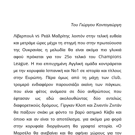
Του Γιώργου Κοντογεώργη
Λίβερπουλ vs Ρεάλ Μαδρίτης λοιπόν στην τελική ευθεία
και μετράμε ώρες μέχρι τη στιγμή που στην πρωτεύουσα
της Ουκρανίας η μελωδία θα είναι ακόμα πιο γλυκιά
αφού πρόκεται για τον 25ο τελικό του Champions
League. Η πιο επιτυχημένη Αγγλική ομάδα κοντράρεται
με την κορυφαία Ισπανική και Νο1 σε ιστορία και τίτλους
στην Ευρώπη. Πέρα όμως από τη μάχη των club,
τρομερό ενδιαφέρον παρουσιάζει εκείνη των πάγκων,
που είναι φέτος ανάμεσα σε δύο ανθρώπους που
έφτασαν ως εδώ ακολουθώντας δύο εντελώς
διαφορετικούς δρόμους. Γίργκεν Κλοπ και Ζινεντίν Ζιντάν
θα παίξουν σκάκι με φόντο το βαρύ ασημικό Κίεβο και
όποιο και αν είναι το αποτέλεσμα, για ακόμα μια φορά
στην κορυφαία διοργάνωση θα γραφτεί ιστορία. «Ο
Μαρσέλο θα ανεβαίνει και θα αφήνει χώρους για τον