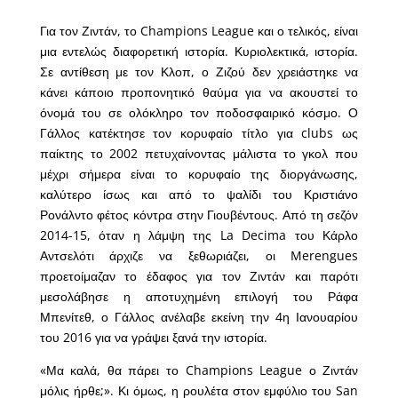
Για τον Ζιντάν, το Champions League και ο τελικός, είναι
μια εντελώς διαφορετική ιστορία. Κυριολεκτικά, ιστορία.
Σε αντίθεση με τον Κλοπ, ο Ζιζού δεν χρειάστηκε να
κάνει κάποιο προπονητικό θαύμα για να ακουστεί το
όνομά του σε ολόκληρο τον ποδοσφαιρικό κόσμο. Ο
Γάλλος κατέκτησε τον κορυφαίο τίτλο για clubs ως
παίκτης το 2002 πετυχαίνοντας μάλιστα το γκολ που
μέχρι σήμερα είναι το κορυφαίο της διοργάνωσης,
καλύτερο ίσως και από το ψαλίδι του Κριστιάνο
Ρονάλντο φέτος κόντρα στην Γιουβέντους. Από τη σεζόν
2014-15, όταν η λάμψη της La Decima του Κάρλο
Αντσελότι άρχιζε να ξεθωριάζει, οι Merengues
προετοίμαζαν το έδαφος για τον Ζιντάν και παρότι
μεσολάβησε η αποτυχημένη επιλογή του Ράφα
Μπενίτεθ, ο Γάλλος ανέλαβε εκείνη την 4η Ιανουαρίου
του 2016 για να γράψει ξανά την ιστορία.
«Μα καλά, θα πάρει το Champions League ο Ζιντάν
μόλις ήρθε;». Κι όμως, η ρουλέτα στον εμφύλιο του San