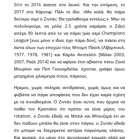
Siro το 2016 έκατσε στο λευκό. Και την επόμενη, το
2017 στο Κάρντιφ; Πάλι το ίδιο. «Μα καλά, θα πάρει
δεύτερο σερί ο Ζιντάν; Θα τρελαθούμε εντελώς;». Μην τα
πολυλογούμε, σε μόλις 2.5 χρόνια καριέρας ο Ζιζού
απέχει 90 λεπτά από το να πάρει τρία σερί Champions
League [ενώ μόνο ο ίδιος έχει πάρει δύο], να πιάσει στη
λίστα όλων των εποχών τoυς Μπομπ Πέισλι [Λίβερπουλ,
1977, 1978, 1981] και Κάρλο Αντσελότι [Μίλαν 2003,
2007, Ρεάλ 2014] και να αφήσει έτσι αβίαστα πίσω Ζοσέ
Μουρίνιο και Πεπ Γκουαρδιόλα, έχοντας γράψει όμως
μετρημένα χιλιόμετρα στους πάγκους.
Ηρεμος, χωρίς σκληρές αντιδράσεις, χωρίς όμως και να
φοβάται να πάρει αποφάσεις που δεν είχαν καμία σχέση
με τα συνηθισμένα. Ο Ζιντάν ήταν αυτός που άρχισε να
πείθει τον Κριστιάνο ότι πρέπει να είναι μέρος του
rotation, ο Ζιντάν έδειξε σε Μπέιλ και Μπενζεμά ότι αν
δεν παίξουν μπάλα θα είναι στον πάγκο, ο Ζιντάν έδειξε
ότι μπορεί να διαχειριστεί αστέρια παγκόσμιας κλάσης.
Και φυσικά, όχι μόνο στο ψυχολογικό κομμάτι αλλά και