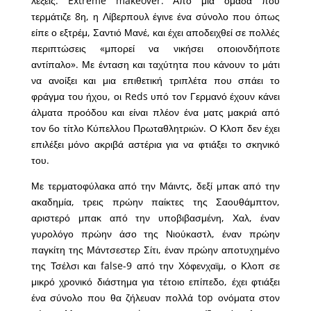
λέξεις. Extreme makeover. Από μια ομάδα που
τερμάτιζε 8η, η Λίβερπουλ έγινε ένα σύνολο που όπως
είπε ο εξτρέμ, Σαντιό Μανέ, και έχει αποδειχθεί σε πολλές
περιπτώσεις «μπορεί να νικήσει οποιονδήποτε
αντίπαλο». Με ένταση και ταχύτητα που κάνουν το μάτι
να ανοίξει και μια επιθετική τριπλέτα που σπάει το
φράγμα του ήχου, οι Reds υπό τον Γερμανό έχουν κάνει
άλματα προόδου και είναι πλέον ένα ματς μακριά από
τον 6ο τίτλο Κύπελλου Πρωταθλητριών. Ο Κλοπ δεν έχει
επιλέξει μόνο ακριβά αστέρια για να φτιάξει το σκηνικό
του.
Με τερματοφύλακα από την Μάιντς, δεξί μπακ από την
ακαδημία, τρεις πρώην παίκτες της Σαουθάμπτον,
αριστερό μπακ από την υποβιβασμένη, Χαλ, έναν
γυρολόγο πρώην άσο της Νιούκαστλ, έναν πρώην
παγκίτη της Μάντσεστερ Σίτι, έναν πρώην αποτυχημένο
της Τσέλσι και false-9 από την Χόφενχαϊμ, ο Κλοπ σε
μικρό χρονικό διάστημα για τέτοιο επίπεδο, έχει φτιάξει
ένα σύνολο που θα ζήλευαν πολλά top ονόματα στον