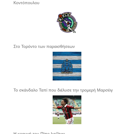
Κοντόπουλου
Στο Τορόντο των παραισθήσεων
Το σκάνδαλο Ταπί που διέλυσε την τρομερή Μαρσέιγ
Η κραυγή του Πίπο Ιντζάγκι