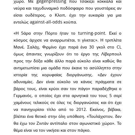
χώρο. Με gegenpressing που τσακίζει κόκκαλα και
νεύρα και ταχυδυναμικό ποδόσφαιρο που γουστάρεις αν
είσαι ουδέτερος, ο Κλοπ, έχει την ευκαιρία για μια
εντελώς against-all-odds κούπα.
«Η 5άρα στην Πόρτο ήταν το turning-point. Εκεί ο
κόσμος άρχισε να αναρρωτιέται, τι γίνεται;». Η τριπλέτα
Μανέ, Σαλάχ, Φιρμίνο έχει παρά ένα 30 γκολ στο CL
όμως άπαντες γνωρίζουν ότι το έργο της Λίβερπουλ
προς την δόξα κάθε άλλο παρά εύκολο είναι καθώς θα
αντιμετωπίσει μια ομάδα που έκανε το ασύλληπτο στην
ιστορία της κορυφαίας διοργάνωσης. «Δεν έχουν
αδυναμίες. Δεν είναι εύκολο να κάνεις πράγματα σε
βάρος τους, είναι κρύοι σαν τον πάγο» παραδέχθηκε ο
Γερμανός, ο οποίος έχει στα αρνητικά του τους 5 σερί
χαμένους τελικούς σε όλες τις διοργανώσεις και ότι έχει
να πανηγυρίσει τίτλο από το 2012. Εκείνος, βέβαια,
βλέπει ένα θετικό στην όλη υπόθεση. «Τουλάχιστον, δεν
θα έχω τον Ζιντάν αντίπαλο στον αγωνιστικό χώρο». Το
θέμα είναι να τον νικήσει και στον πάγκο.