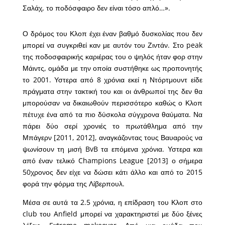
Σαλάχ, το ποδόσφαιρο δεν είναι τόσο απλό…».
Ο δρόμος του Κλοπ έχει έναν βαθμό δυσκολίας που δεν
μπορεί να συγκριθεί καν με αυτόν του Ζιντάν. Στο peak
της ποδοσφαιρικής καριέρας του ο ψηλός ήταν φορ στην
Μάιντς, ομάδα με την οποία συστήθηκε ως προπονητής
το 2001. Υστερα από 8 χρόνια εκεί η Ντόρτμουντ είδε
πράγματα στην τακτική του και οι άνθρωποί της δεν θα
μπορούσαν να δικαιωθούν περισσότερο καθώς ο Κλοπ
πέτυχε ένα από τα πιο δύσκολα σύγχρονα θαύματα. Να
πάρει δύο σερί χρονιές το πρωτάθλημα από την
Μπάγερν [2011, 2012], αναγκάζοντας τους Βαυαρούς να
ψωνίσουν τη μισή BvB τα επόμενα χρόνια. Υστερα και
από έναν τελικό Champions League [2013] ο σήμερα
50χρονος δεν είχε να δώσει κάτι άλλο και από το 2015
φορά την φόρμα της Λίβερπουλ.
Μέσα σε αυτά τα 2.5 χρόνια, η επίδραση του Κλοπ στο
club του Anfield μπορεί να χαρακτηριστεί με δύο ξένες