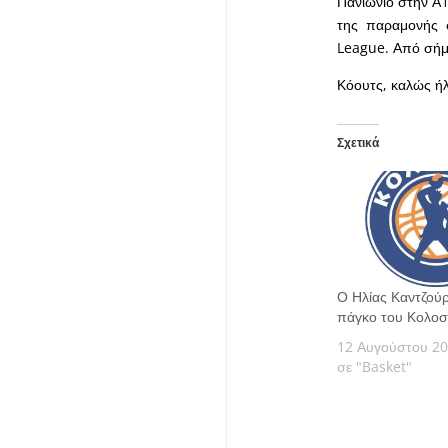
Πανιώνιο στην Α
της παραμονής 
League. Από σήμ
Κόουτς, καλώς ή
Σχετικά
Ο Ηλίας Καντζού
πάγκο του Κολοσ
12 Αυγούστου 2
σε "Basket"