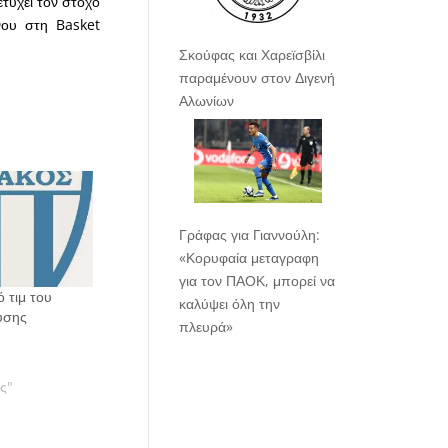
τύχει τον στόχο
νου στη Basket
Σκούφας και Χαρεϊσβίλι
παραμένουν στον Διγενή
Αλωνίων
Γράφας για Γιαννούλη:
«Κορυφαία μεταγραφη
για τον ΠΑΟΚ, μπορεί να
ό τιμ του
καλύψει όλη την
νύσης
πλευρά»
ας"