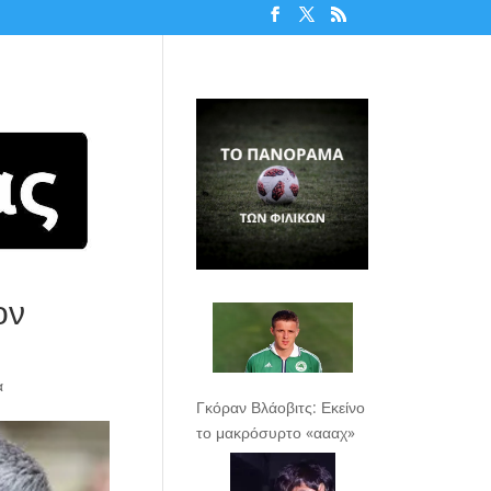
ον
α
Γκόραν Βλάοβιτς: Εκείνο
το μακρόσυρτο «αααχ»