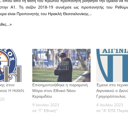
1, όπου από τη θέση του πρώτου προπονητή βοήθησε την ομάδα να πε
στην Α1. Τη σεζόν 2018-19 συνέχισε ως προπονητής του Ρεθύμ
ερα είναι Προπονητής του Ηρακλή Θεσσαλονίκης…
λθες…»
ρης στον
Επισημοποιήθηκε η παραμονή
Έμεινε στο τεχνικ
σού H Hotels
Μόρα στον Εθνικό Νέου
Αιγινιακού ο Διο
Κεραμιδίου
Γρηγορόπουλος
020
9 Ιουνίου 2023
4 Ιουλίου 2023
σε "Γ' Εθνική"
σε "Α' ΕΠΣ Πιερί