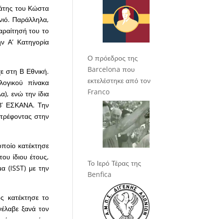
γάτης του Κώστα
ιό. Παράλληλα,
αραίτησή του το
ν Α’ Κατηγορία
Ο πρόεδρος της
Barcelona που
ε στη Β Εθνική.
εκτελέστηκε από τον
λογικού πίνακα
Franco
), ενώ την ίδια
Β’ ΕΣΚΑΝΑ. Την
στρέφοντας στην
οποίο κατέκτησε
ου ίδιου έτους,
Το Ιερό Τέρας της
 (ISST) με την
Benfica
ς κατέκτησε το
έλαβε ξανά τον