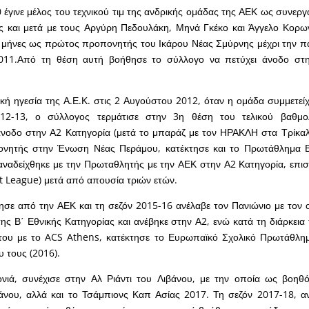
 έγινε μέλος του τεχνικού τιμ της ανδρικής ομάδας της ΑΕΚ ως συνερ
 και μετά με τους Αργύρη Πεδουλάκη, Μηνά Γκέκο και Άγγελο Κορων
0 μήνες ως πρώτος προπονητής του Ικάρου Νέας Σμύρνης μέχρι την π
011.Από τη θέση αυτή βοήθησε το σύλλογο να πετύχει άνοδο στη
ική ηγεσία της Α.Ε.Κ. στις 2 Αυγούστου 2012, όταν η ομάδα συμμετείχ
12-13, ο σύλλογος τερμάτισε στην 3η θέση του τελικού βαθμο
άνοδο στην Α2 Κατηγορία (μετά το μπαράζ με τον ΗΡΑΚΛΗ στα Τρίκαλα
ονητής στην Ένωση Νέας Περάμου, κατέκτησε και το Πρωτάθλημα 
αναδείχθηκε με την Πρωταθλητής με την ΑΕΚ στην Α2 Κατηγορία, επι
t League) μετά από απουσία τριών ετών.
σε από την ΑΕΚ και τη σεζόν 2015-16 ανέλαβε τον Πανιώνιο με τον 
ς Β΄ Εθνικής Κατηγορίας και ανέβηκε στην Α2, ενώ κατά τη διάρκεια τ
του με το ACS Athens, κατέκτησε το Ευρωπαϊκό Σχολικό Πρωτάθλημα
υ τους (2016).
νιά, συνέχισε στην Αλ Ριάντι του Λιβάνου, με την οποία ως βοηθό
νου, αλλά και το Τσάμπιονς Καπ Ασίας 2017. Τη σεζόν 2017-18, αν