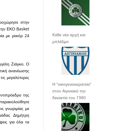
προχώρησε στην
στην ΕΚΟ Basket
Κάθε νέα αρχή και
ία με ρεκόρ 24
μπλέξιμο
γέλη Ζιάγκο. Ο
πτική ανανέωσης
 τις μεγαλύτερες
Η “οικογενειοκρατεία”
στον Αιγινιακό την
ντιπρόεδρο της
δεκαετία του 1980
 παρακολούθησε
ς γνωριμίας με
μάδας Δημήτρη
ψεις για όλα τα