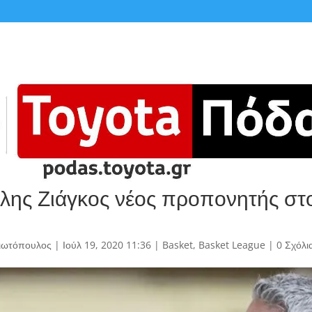
λης Ζιάγκος νέος προπονητής στ
γιωτόπουλος
|
Ιούλ 19, 2020 11:36
|
Basket
,
Basket League
|
0 Σχόλι