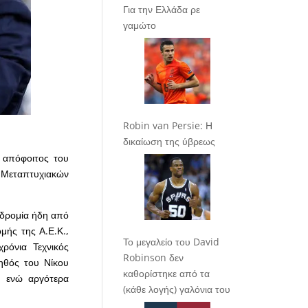
Για την Ελλάδα ρε
γαμώτο
Robin van Persie: Η
δικαίωση της ύβρεως
ι απόφοιτος του
Μεταπτυχιακών
οδρομία ήδη από
ής της Α.Ε.Κ.,
Το μεγαλείο του David
ρόνια Τεχνικός
Robinson δεν
ηθός του Νίκου
καθορίστηκε από τα
, ενώ αργότερα
(κάθε λογής) γαλόνια του