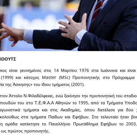
 ΚΟΟΥΤΣ
κος είναι γεννημένος στις 14 Μαρτίου 1976 στα Ιωάννινα και είνα
1999) και κάτοχος Master (MSc) Προπονητικής στο Πρόγραμμα 
α της Άσκησης» του ίδιου τμήματος (2001).
τον Άτταλο Ν.Φιλαδέλφειας, ενώ ξεκίνησε την προπονητική του σταδι
σπουδών του στο Τ.Ε.Φ.Α.Α Αθηνών το 1995, από τα Τμήματα Υποδομ
γωνιστικά τμήματα και στις Ακαδημίες, όπου διετέλεσε για δύο χ
ακολούθως στα τμήματα Παίδων και Εφήβων. Στο τελευταίο ήταν βο
 η ομάδα κατέκτησε το Πανελλήνιο Πρωτάθλημα Εφήβων το 2003
α ως πρώτος προπονητής.