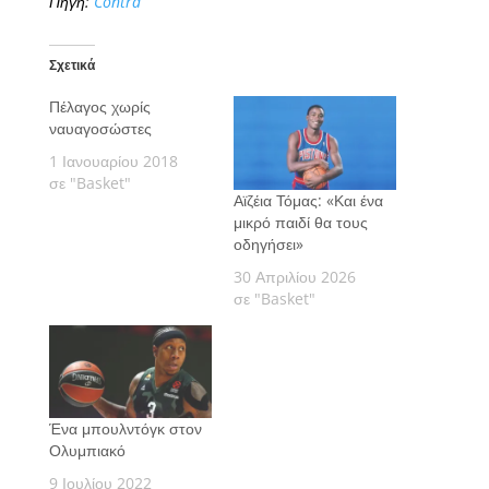
Πηγή:
Contra
Σχετικά
Πέλαγος χωρίς
ναυαγοσώστες
1 Ιανουαρίου 2018
σε "Basket"
Αϊζέια Τόμας: «Και ένα
μικρό παιδί θα τους
οδηγήσει»
30 Απριλίου 2026
σε "Basket"
Ένα μπουλντόγκ στον
Ολυμπιακό
9 Ιουλίου 2022