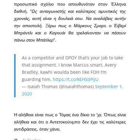
προσωπικό σχόλιο που απευθυνόταν στον Έλληνα
διεθνή. “
Ως ανταγωνιστής και καλύτερος αμυντικός της
χρονιάς, αυτή είναι η δουλειά σου. Να αναλάβεις αυτήν
την αποστολή. Ξέρω πως ο Μάρκους Σμαρτ, ο Έιβερί
Μπράντλι και ο Καγουάι θα τρελαίνονταν να πέσουν
πάνω στον Μπάτλερ
“.
As a competitor and DPOY that’s your job to take
that assignment. I know Marcus smart, Avery
Bradley, kawhi woulda been like FOH I’m
guarding him.
https://t.co/kEHStlPiJU
— Isaiah Thomas (@isaiahthomas)
September 1,
2020
Η αλήθεια είναι πως ο Τόμας ένα δίκιο το ‘χε. Όπως είναι
αλήθεια και ότι ο Αντετοκούνμπο δεν έχει τις καλύτερες
αντιδράσεις, όταν χάνει.