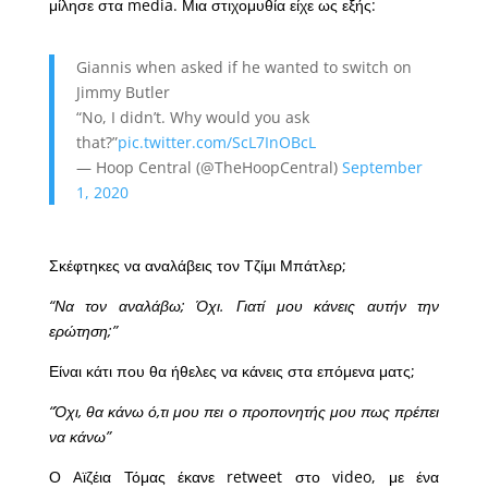
μίλησε στα media. Μια στιχομυθία είχε ως εξής:
Giannis when asked if he wanted to switch on
Jimmy Butler
“No, I didn’t. Why would you ask
that?”
pic.twitter.com/ScL7InOBcL
— Hoop Central (@TheHoopCentral)
September
1, 2020
Σκέφτηκες να αναλάβεις τον Τζίμι Μπάτλερ;
“Να τον αναλάβω; Όχι. Γιατί μου κάνεις αυτήν την
ερώτηση;”
Είναι κάτι που θα ήθελες να κάνεις στα επόμενα ματς;
“Όχι, θα κάνω ό,τι μου πει ο προπονητής μου πως πρέπει
να κάνω”
Ο Aϊζέια Τόμας έκανε retweet στο video, με ένα