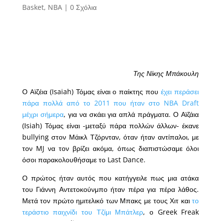
Basket
,
NBA
|
0 Σχόλια
Της Νίκης Μπάκουλη
Ο Aϊζέια (Isaiah) Τόμας είναι ο παίκτης που
έχει περάσει
πάρα πολλά από το 2011 που ήταν στο NBA Draft
μέχρι σήμερα
, για να σκάει για απλά πράγματα. Ο Αϊζάια
(Ιsiah) Τόμας είναι -μεταξύ πάρα πολλών άλλων- έκανε
bullying στον Μάικλ Τζόρνταν, όταν ήταν αντίπαλοι, με
τον MJ να τον βρίζει ακόμα, όπως διαπιστώσαμε όλοι
όσοι παρακολουθήσαμε το Last Dance.
Ο πρώτος ήταν αυτός που κατήγγειλε πως μια ατάκα
του Γιάννη Αντετοκούνμπο ήταν πέρα για πέρα λάθος.
Μετά τον πρώτο ημιτελικό των Μπακς με τους Χιτ και
το
τεράστιο παιχνίδι του Τζίμι Μπάτλερ
, ο Greek Freak