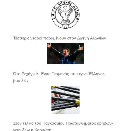
Τέσσερις νεαροί παραμένουν στον Διγενή Αλωνίων
Ότο Ρεχάγκελ: Ένας Γερμανός που έγινε Έλληνας
βασιλιάς
Στον τελικό του Παγκόσμιου Πρωταθλήματος εφήβων-
νεανίδων η Καρυώτη