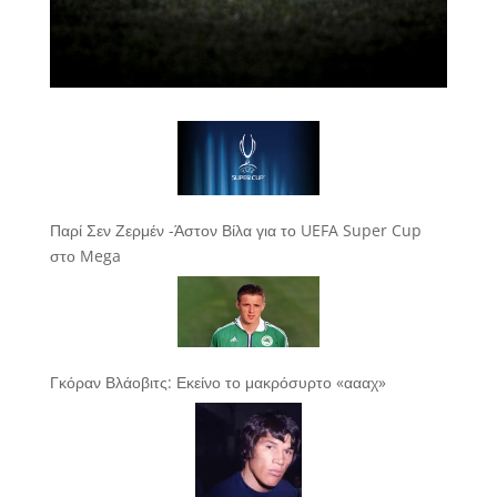
Παρί Σεν Ζερμέν -Άστον Βίλα για το UEFA Super Cup
στο Mega
Γκόραν Βλάοβιτς: Εκείνο το μακρόσυρτο «αααχ»