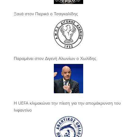
Ξανά στον Πιερικό ο Τσαγκαλίδης
Παραμένει στον Διγενή Αλωνίων ο Χωλίδης
Η UEFA κλιμακώνει την πίεση για την απομάκρυνση του
Ινφαντίνο