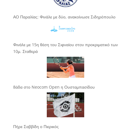
ΑΟ Παραλίας: Φινάλε με δύο, ανακοίνωσε Σιδηρόπουλο
Φινάλε με 15η θέση του Σιφναίου στον προκριματικό των
10μ. Σταθερά
8άδα στο Neocom Open η Ουσταμπασίδου
Πήρε Σαββίδη ο Πιερικός