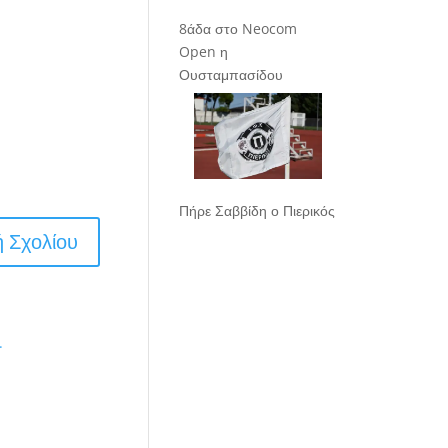
8άδα στο Neocom
Open η
Ουσταμπασίδου
Πήρε Σαββίδη ο Πιερικός
.