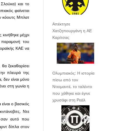
 Σλούκα) και το
πιακός φαίνεται
ον κόουτς Μπλατ
Απέκτησε
Χατζηπουργάνη η ΑΕ
 κινήθηκε μέχρι
Καρίτσας
η παραμονή του
ειραϊκής ΚΑΕ να
 θα ξεκαθαρίσει
την πλευρά της
Ολυμπιακός: Η ιστορία
, δεν είναι μόνο
πίσω από τον
ένει στη γωνία η
Ντιομαντέ, το ταλέντο
που χάθηκε και έγινε
χρυσάφι στη Ρεάλ
 είναι ο βασικός
ντάνοβιτς, Ντε
, σαν αυτό που
αρντ δίπλα στον