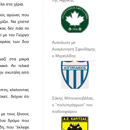
λα στα χέρια.
λλούς αγώνες που
ίζει. Να χτιστεί
κας δεν πάει σε
ί με τον Γιώργο
παρέας των δυο
Ανανέωσε με
Αναγέννηση Σφενδάμης
ο Μιχαηλίδης
αζί στα μικρά
ακό. Αν τελικά
 την σκυτάλη από
πτη, κλείνοντας
ετ, δείχνει ότι
Σάκης Μπουκουβάλας,
ο “πολυπράγμων” του
ποδοσφαίρου
 με τους ξένους
 ένα δρόμο που
δη, που “έκλεψε