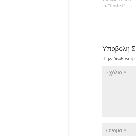
σε "Basket"
Υποβολή Σ
Η ηλ. διεύθυνση 