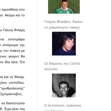
α προσθέσει στο
ί. Ακόμα και το
Γκόραν Βλάοβιτς: Εκείνο
το μακρόσυρτο «αααχ»
υ Γιάννη Φιλέρη
α επιστρέψει
ο απόγευμα της
ς του παίκτη με
ονος γκαρντ θα
ο ίδιο λένε. Ότι
Οι δαίμονες του Carlos
Monzón
η και τη Φενέρ.
ηλού επιπέδου.
 “ερυθρόλευκης”
 Ομπράντοβιτς.
ς να διαπιστώσει
Ο ξυπόλητος πρίγκιπας
. Έχει γίνει πιο
της Αφρικής