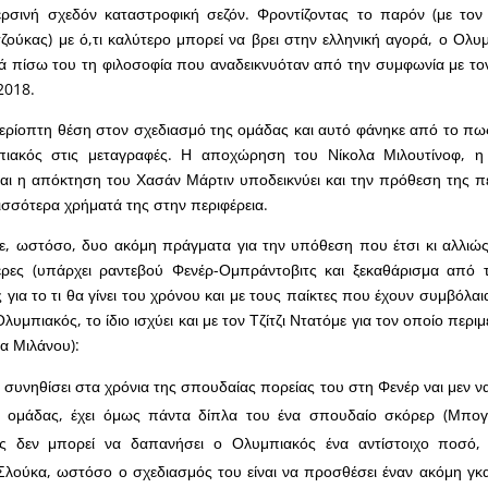
ερσινή σχεδόν καταστροφική σεζόν. Φροντίζοντας το παρόν (με τον
ζούκας) με ό,τι καλύτερο μπορεί να βρει στην ελληνική αγορά, ο Ολυμ
κά πίσω του τη φιλοσοφία που αναδεικνυόταν από την συμφωνία με τ
2018.
ερίοπτη θέση στον σχεδιασμό της ομάδας και αυτό φάνηκε από το πως
πιακός στις μεταγραφές. Η αποχώρηση του Νίκολα Μιλουτίνοφ, 
αι η απόκτηση του Χασάν Μάρτιν υποδεικνύει και την πρόθεση της π
ισσότερα χρήματά της στην περιφέρεια.
, ωστόσο, δυο ακόμη πράγματα για την υπόθεση που έτσι κι αλλιώς
έρες (υπάρχει ραντεβού Φενέρ-Ομπράντοβιτς και ξεκαθάρισμα από 
για το τι θα γίνει του χρόνου και με τους παίκτες που έχουν συμβόλαια
λυμπιακός, το ίδιο ισχύει και με τον Τζίτζι Ντατόμε για τον οποίο περιμ
α Μιλάνου):
 συνηθίσει στα χρόνια της σπουδαίας πορείας του στη Φενέρ ναι μεν να
ς ομάδας, έχει όμως πάντα δίπλα του ένα σπουδαίο σκόρερ (Μπογκ
ς δεν μπορεί να δαπανήσει ο Ολυμπιακός ένα αντίστοιχο ποσό
Σλούκα, ωστόσο ο σχεδιασμός του είναι να προσθέσει έναν ακόμη γκ