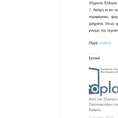
30χρονο Έλληνα 
Ακόμη κι αν τ
περιφέρειας, ψά
χρήματα, όπως φα
γνώμη της τεχνικ
Πηγή:
Contra
Σχετικά
Από τον Σλούκα 
Παπανικολάου έν
δρόμος
7 Ιουλίου 2023