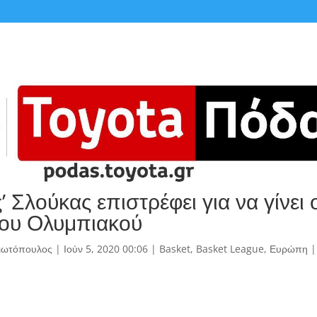
’ Σλούκας επιστρέφει για να γίνει 
του Ολυμπιακού
γιωτόπουλος
|
Ιούν 5, 2020 00:06
|
Basket
,
Basket League
,
Ευρώπη