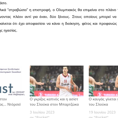
άσο.
ελικά “στραβώσει” η επιστροφή, ο Ολυμπιακός θα επιμείνει στο πλάνο 
χνοντας πλέον αντί για έναν, δύο ξένους. Στους οποίους μπορεί να
ίνεται ότι έχει αποφασίσει να κάνει η διοίκηση, φέτος και προφανώ
ής ηγεσίας.
στον
Ο γκρίζος καπνός και η ασίστ
Ο καυγάς γίνεται 
ας… Ντόρσεϊ
του Σλούκα στον Μπαρτζώκα
του Σλούκα
3 Ιουλίου 2023
19 Ιουνίου 2023
σε "Basket"
σε "Basket"