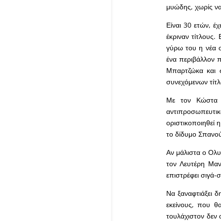
μυώδης, χωρίς να 
Είναι 30 ετών, έ
έκριναν τίτλους.
γύρω του η νέα ο
ένα περιβάλλον π
Μπαρτζώκα και 
συνεχόμενων τίτλω
Με τον Κώστα Π
αντιπροσωπευτικ
οριστικοποιηθεί 
το δίδυμο Σπανούλ
Αν μάλιστα ο Ολυ
τον Λευτέρη Μαντ
επιστρέφει σιγά-σι
Να ξαναφτιάξει δ
εκείνους, που θ
τουλάχιστον δεν 