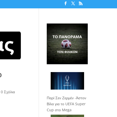
ο
|
0 Σχόλια
Παρί Σεν Ζερμέν -Άστον
Βίλα για το UEFA Super
Cup στο Mega