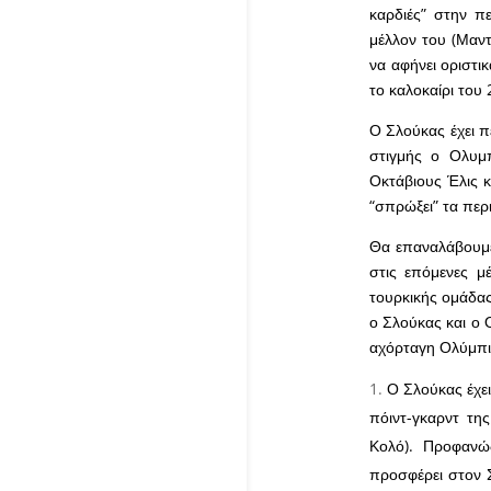
καρδιές” στην π
μέλλον του (Μαντ
να αφήνει οριστι
το καλοκαίρι του 
Ο Σλούκας έχει π
στιγμής ο Ολυμ
Οκτάβιους Έλις κ
“σπρώξει” τα περ
Θα επαναλάβουμε
στις επόμενες μ
τουρκικής ομάδας 
ο Σλούκας και ο Ο
αχόρταγη Ολύμπι
Ο Σλούκας έχει
πόιντ-γκαρντ τη
Κολό). Προφανώ
προσφέρει στον 