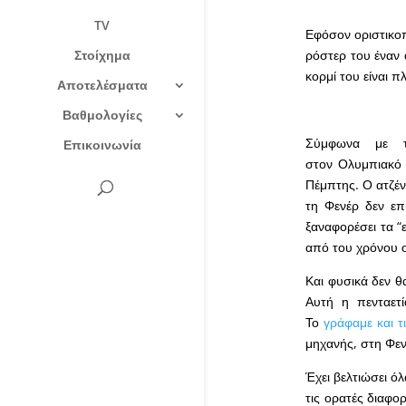
TV
Εφόσον οριστικοπ
Στοίχημα
ρόστερ του έναν 
κορμί του είναι π
Αποτελέσματα
Βαθμολογίες
Σύμφωνα με τ
Επικοινωνία
στον Ολυμπιακό 
Πέμπτης. Ο ατζέν
τη Φενέρ δεν επ
ξαναφορέσει τα “ε
από του χρόνου ο 
Και φυσικά δεν θ
Αυτή η πενταετ
Το
γράφαμε και τ
μηχανής, στη Φεν
Έχει βελτιώσει όλ
τις ορατές διαφο