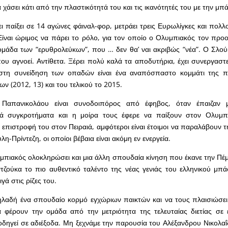
χάσει κάτι από την πλαστικότητά του και τις ικανότητές του με την μπά
χει παίξει σε 14 αγώνες φάιναλ-φορ, μετράει τρεις Ευρωλίγκες και πο
 Είναι ώριμος να πάρει το ρόλο, για τον οποίο ο Ολυμπιακός τον προορ
μάδα των “ερυθρολεύκων”, που … δεν θα’ ναι ακριβώς “νέα”. Ο Σλού
ου αγνοεί. Αντίθετα. Ξέρει πολύ καλά τα αποδυτήρια, έχει συνεργαστε
στη συνείδηση των οπαδών είναι ένα αναπόσπαστο κομμάτι της 
ν (2012, 13) και του τελικού το 2015.
απανικολάου είναι συνοδοιπόρος από έφηβος, όταν έπαιζαν μ
ά συγκροτήματα και η μοίρα τους έφερε να παίξουν στον Ολυμπι
η επιστροφή του στον Πειραιά, αμφότεροι είναι έτοιμοι να παραλάβουν
η-Πρίντεζη, οι οποίοι βέβαια είναι ακόμη εν ενεργεία.
μπιακός ολοκληρώσει και μια άλλη σπουδαία κίνηση που έκανε την Πέμ
ζούκα το πιο αυθεντικό ταλέντο της νέας γενιάς του ελληνικού μπάσκ
γά στις ρίζες του.
ηλαδή ένα σπουδαίο κορμό εγχώριων παικτών και να τους πλαισιώσει
α φέρουν την ομάδα από την μετριότητα της τελευταίας διετίας σε
οδηγεί σε αδιέξοδα. Μη ξεχνάμε την παρουσία του Αλέξανδρου Νικολαΐ