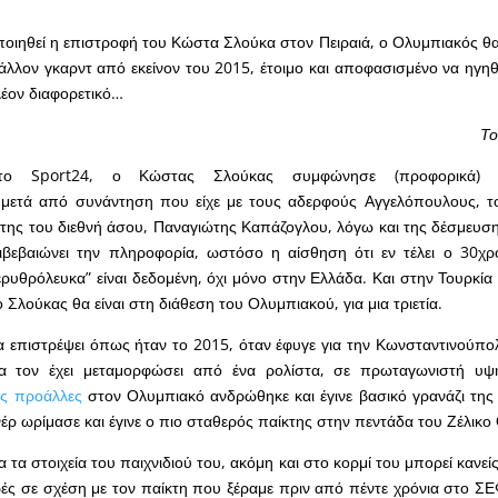
οιηθεί η επιστροφή του Κώστα Σλούκα στον Πειραιά, ο Ολυμπιακός θ
άλλον γκαρντ από εκείνον του 2015, έτοιμο και αποφασισμένο να ηγηθε
λέον διαφορετικό…
Το
ο Sport24, ο Κώστας Σλούκας συμφώνησε (προφορικά) ν
μετά από συνάντηση που είχε με τους αδερφούς Αγγελόπουλους, τ
της του διεθνή άσου, Παναγιώτης Καπάζογλου, λόγω και της δέσμευση
ιβεβαιώνει την πληροφορία, ωστόσο η αίσθηση ότι εν τέλει ο 30χρ
ρυθρόλευκα” είναι δεδομένη, όχι μόνο στην Ελλάδα. Και στην Τουρκία τ
Σλούκας θα είναι στη διάθεση του Ολυμπιακού, για μια τριετία.
α επιστρέψει όπως ήταν το 2015, όταν έφυγε για την Κωνσταντινούπολ
ία τον έχει μεταμορφώσει από ένα ρολίστα, σε πρωταγωνιστή υψ
ις προάλλες
στον Ολυμπιακό ανδρώθηκε και έγινε βασικό γρανάζι της
έρ ωρίμασε και έγινε ο πιο σταθερός παίκτης στην πεντάδα του Ζέλικο
α τα στοιχεία του παιχνιδιού του, ακόμη και στο κορμί του μπορεί κανεί
ρές σε σχέση με τον παίκτη που ξέραμε πριν από πέντε χρόνια στο ΣΕΦ