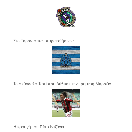
Στο Τορόντο των παραισθήσεων
Το σκάνδαλο Ταπί που διέλυσε την τρομερή Μαρσέιγ
Η κραυγή του Πίπο Ιντζάγκι