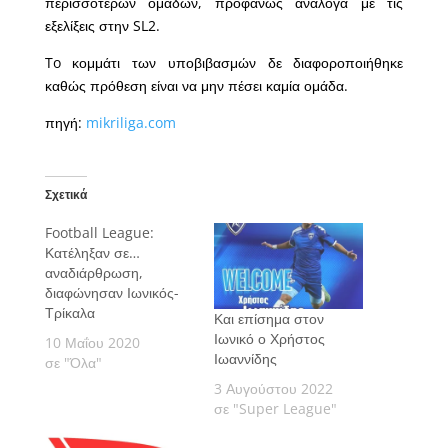
περισσότερων ομάδων, προφανώς ανάλογα με τις
εξελίξεις στην SL2.
To κομμάτι των υποβιβασμών δε διαφοροποιήθηκε
καθώς πρόθεση είναι να μην πέσει καμία ομάδα.
πηγή:
mikriliga.com
Σχετικά
Football League:
Κατέληξαν σε…
αναδιάρθρωση,
διαφώνησαν Ιωνικός-
Τρίκαλα
Και επίσημα στον
Ιωνικό ο Χρήστος
10 Μαΐου 2020
Ιωαννίδης
σε "Όλα"
3 Αυγούστου 2022
σε "Super League"