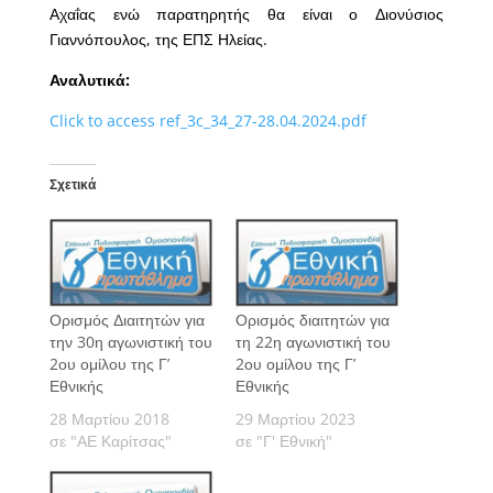
Αχαΐας ενώ παρατηρητής θα είναι ο Διονύσιος
Γιαννόπουλος, της ΕΠΣ Ηλείας.
Αναλυτικά:
Click to access ref_3c_34_27-28.04.2024.pdf
Σχετικά
Ορισμός Διαιτητών για
Ορισμός διαιτητών για
την 30η αγωνιστική του
τη 22η αγωνιστική του
2ου ομίλου της Γ’
2ου ομίλου της Γ’
Εθνικής
Εθνικής
28 Μαρτίου 2018
29 Μαρτίου 2023
σε "ΑΕ Καρίτσας"
σε "Γ' Εθνική"