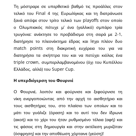
Τη μόστραρε σε υπερθετικό βαθμό τις προάλλες στον
τελικό του Final 4 της Ευρωλίγκας και τη διατράνωσε
ξανά απόψε στον τρίτο τελικό των playoffs στον οποίο
ο Ολυμπιακός πέτυχε μ’ ένα (γαλλικό) σμπάρο τρία
τρυγόνια: ανέκτησε το προβάδισμα στη σειρά με 2-1,
διατήρησε το πλεονέκτημα έδρας και leχει πλέον δυο
match points στη διακριτική ευχέρεια του για να
διατηρήσει τα σκήπτρα του και να πετύχει κιόλας ένα
triple crown, συμπεριλαμβανομένου (όχι του Κυπέλλου
Ελλάδος, αλλά) του Super Cup.
Η υπερδιέγερση του Φουρνιέ
Ο Φουρνιέ, λοιπόν και φούρνισε και ξεφούρνισε τη
νίκη ενεργοποιώντας από την αρχή το αισθητήριο και
τους αισθητήρες του, στο πλαίσιο των οποίων και το
μάτι του γυάλιζε (όραση) και το αυτί του δεν ίδρωνε
(ακοή) και το χέρι του ήταν ρυθμισμένο τέλεια (αφή) και
τις φάσεις στη δημιουργία και στην εκτέλεση μυριζόταν
(όσφρηση) και την αποθέωση χόρταινε (γεύση)!