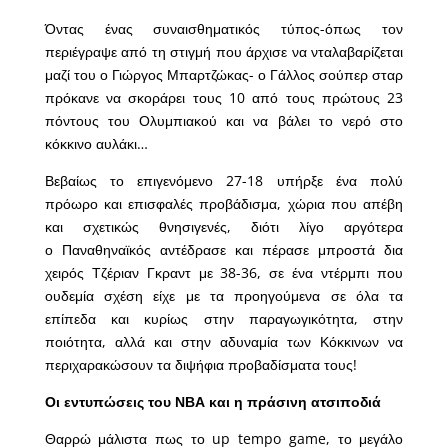
Όντας ένας συναισθηματικός τύπος-όπως τον
περιέγραψε από τη στιγμή που άρχισε να νταλαβαρίζεται
μαζί του ο Γιώργος Μπαρτζώκας- ο Γάλλος σούπερ σταρ
πρόκανε να σκοράρει τους 10 από τους πρώτους 23
πόντους του Ολυμπιακού και να βάλει το νερό στο
κόκκινο αυλάκι…
Βεβαίως το επιγενόμενο 27-18 υπήρξε ένα πολύ
πρόωρο και επισφαλές προβάδισμα, χώρια που απέβη
και σχετικώς θνησιγενές, διότι λίγο αργότερα
ο Παναθηναϊκός αντέδρασε και πέρασε μπροστά δια
χειρός Τζέριαν Γκραντ με 38-36, σε ένα ντέρμπι που
ουδεμία σχέση είχε με τα προηγούμενα σε όλα τα
επίπεδα και κυρίως στην παραγωγικότητα, στην
ποιότητα, αλλά και στην αδυναμία των Κόκκινων να
περιχαρακώσουν τα διψήφια προβαδίσματα τους!
Οι εντυπώσεις του ΝΒΑ και η πράσινη ατσιποδιά
Θαρρώ μάλιστα πως το up tempo game, το μεγάλο