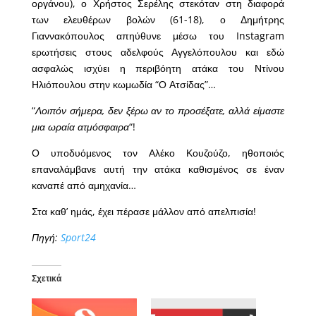
οργάνου), ο Χρήστος Σερέλης στεκόταν στη διαφορά
των ελευθέρων βολών (61-18), ο Δημήτρης
Γιαννακόπουλος απηύθυνε μέσω του Instagram
ερωτήσεις στους αδελφούς Αγγελόπουλου και εδώ
ασφαλώς ισχύει η περιβόητη ατάκα του Ντίνου
Ηλιόπουλου στην κωμωδία “Ο Ατσίδας”…
“
Λοιπόν σήμερα, δεν ξέρω αν το προσέξατε, αλλά είμαστε
μια ωραία ατμόσφαιρα
“!
Ο υποδυόμενος τον Αλέκο Κουζούζο, ηθοποιός
επαναλάμβανε αυτή την ατάκα καθισμένος σε έναν
καναπέ από αμηχανία…
Στα καθ’ ημάς, έχει πέρασε μάλλον από απελπισία!
Πηγή:
Sport24
Σχετικά