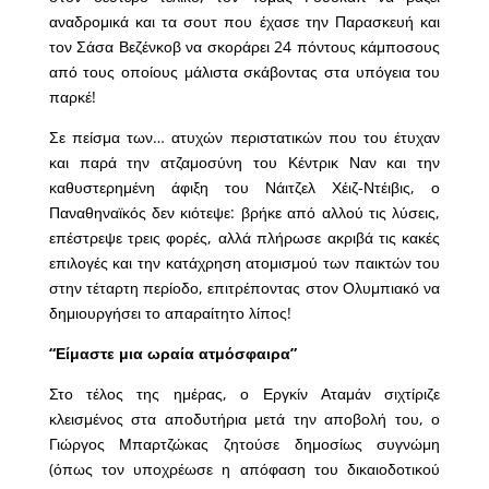
αναδρομικά και τα σουτ που έχασε την Παρασκευή και
τον Σάσα Βεζένκοβ να σκοράρει 24 πόντους κάμποσους
από τους οποίους μάλιστα σκάβοντας στα υπόγεια του
παρκέ!
Σε πείσμα των… ατυχών περιστατικών που του έτυχαν
και παρά την ατζαμοσύνη του Κέντρικ Ναν και την
καθυστερημένη άφιξη του Νάιτζελ Χέιζ-Ντέιβις, ο
Παναθηναϊκός δεν κιότεψε: βρήκε από αλλού τις λύσεις,
επέστρεψε τρεις φορές, αλλά πλήρωσε ακριβά τις κακές
επιλογές και την κατάχρηση ατομισμού των παικτών του
στην τέταρτη περίοδο, επιτρέποντας στον Ολυμπιακό να
δημιουργήσει το απαραίτητο λίπος!
“Είμαστε μια ωραία ατμόσφαιρα”
Στο τέλος της ημέρας, ο Εργκίν Αταμάν σιχτίριζε
κλεισμένος στα αποδυτήρια μετά την αποβολή του, ο
Γιώργος Μπαρτζώκας ζητούσε δημοσίως συγνώμη
(όπως τον υποχρέωσε η απόφαση του δικαιοδοτικού