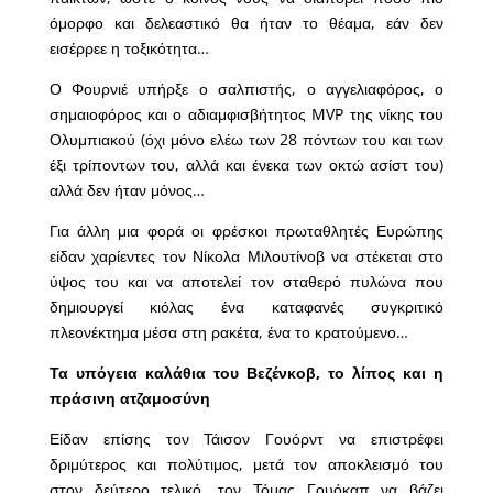
όμορφο και δελεαστικό θα ήταν το θέαμα, εάν δεν
εισέρρεε η τοξικότητα…
Ο Φουρνιέ υπήρξε ο σαλπιστής, ο αγγελιαφόρος, ο
σημαιοφόρος και ο αδιαμφισβήτητος MVP της νίκης του
Ολυμπιακού (όχι μόνο ελέω των 28 πόντων του και των
έξι τρίποντων του, αλλά και ένεκα των οκτώ ασίστ του)
αλλά δεν ήταν μόνος…
Για άλλη μια φορά οι φρέσκοι πρωταθλητές Ευρώπης
είδαν χαρίεντες τον Νίκολα Μιλουτίνοβ να στέκεται στο
ύψος του και να αποτελεί τον σταθερό πυλώνα που
δημιουργεί κιόλας ένα καταφανές συγκριτικό
πλεονέκτημα μέσα στη ρακέτα, ένα το κρατούμενο…
Τα υπόγεια καλάθια του Βεζένκοβ, το λίπος και η
πράσινη ατζαμοσύνη
Είδαν επίσης τον Τάισον Γουόρντ να επιστρέφει
δριμύτερος και πολύτιμος, μετά τον αποκλεισμό του
στον δεύτερο τελικό, τον Τόμας Γουόκαπ να βάζει