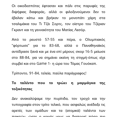
Οι οικοδεσπότες έφτασαν και πάλι στις παρυφές της
διψήφιας διαφοράς, αλλά οι φιλοξενούμενοι δεν το
έβαλαν κάτω και βρήκαν το μονοπάτι χάρη στα
τσαλιμάκια του Τι Τζέι Σορτς, τον οίστρο του Τζέριαν
Γκραντ και τη γενναιότητα του Ματίας Λεσόρ.
Από το ρευστό 57-55 και πέρα, ο Ολυμπιακός
“φόρτωσε” για το 83-68, αλλά ο Παναθηναϊκός
αντέδρασε ξανά και με ένα επί μέρους σκορ 16-5 μείωσε
στο 88-84, για να σημάνει εκείνη τη στιγμή-όπως είχε
συμβεί και στο Game 1- η ώρα του Τόμας Γουόκαπ.
Τρίποντο, 91-84, τελεία, παύλα παράγραφος!
Το ταλέντο που το τρώει η μαρμάγκα της
τοξικότητας
Δεν ανακαλύψαμε την πυρίτιδα, τον τροχό και την
τυπογραφία στον τρίτο τελικό, που ασφαλώς ανέδειξε τις
αρετές των ομάδων και τα (ατομικά) ταλέντα των
παικτών, ώστε ο κοινός νους να διαπορεί πόσο πιο