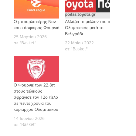
Ο μπουρλοτιέρης Ναν
Αλλάζει το μέλλον του ο
και ο άσφαιρος Φουρνιέ
Ολυμπιακός μετά το
Βελιγράδι
25 Μαρτίου 2026
σε "Basket"
22 Μαΐου 2022
σε "Basket"
Ο Φουρνιέ των 22.8π
στους τελικούς
σφράγισε τον 12ο τίτλο
σε πέντε χρόνια του
κυρίαρχου Ολυμπιακού
14 Ιουνίου 2026
σε "Basket"