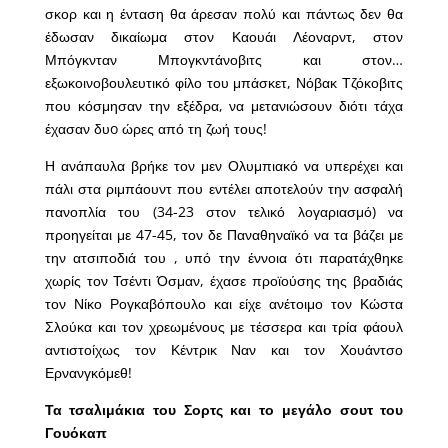
σκορ και η ένταση θα άρεσαν πολύ και πάντως δεν θα
έδωσαν δικαίωμα στον Καουάι Λέοναρντ, στον
Μπόγκνταν Μπογκντάνοβιτς και στον…
εξωκοινοβουλευτικό φίλο του μπάσκετ, Νόβακ Τζόκοβιτς
που κόσμησαν την εξέδρα, να μετανιώσουν διότι τάχα
έχασαν δυo ώρες από τη ζωή τους!
Η ανάπαυλα βρήκε τον μεν Ολυμπιακό να υπερέχει και
πάλι στα ριμπάουντ που εντέλει αποτελούν την ασφαλή
πανοπλία του (34-23 στον τελικό λογαριασμό) να
προηγείται με 47-45, τον δε Παναθηναϊκό να τα βάζει με
την ατσιποδιά του , υπό την έννοια ότι παρατάχθηκε
χωρίς τον Τσέντι Όσμαν, έχασε προϊούσης της βραδιάς
τον Νίκο Ρογκαβόπουλο και είχε ανέτοιμο τον Κώστα
Σλούκα και τον χρεωμένους με τέσσερα και τρία φάουλ
αντιστοίχως τον Κέντρικ Ναν και τον Χουάντσο
Ερνανγκόμεθ!
Τα τσαλιμάκια του Σορτς και το μεγάλο σουτ του
Γουόκαπ