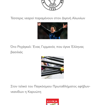
Τέσσερις νεαροί παραμένουν στον Διγενή Αλωνίων
Ότο Ρεχάγκελ: Ένας Γερμανός που έγινε Έλληνας
βασιλιάς
Στον τελικό του Παγκόσμιου Πρωταθλήματος εφήβων-
νεανίδων η Καρυώτη