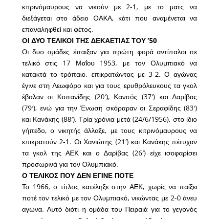
κιτρινόμαυρους να νικούν με 2-1, με το ματς να
διεξάγεται στο άδειο ΟΑΚΑ, κάτι που αναμένεται να
επαναληφθεί και φέτος.
ΟΙ ΔΥΟ ΤΕΛΙΚΟΙ ΤΗΣ ΔΕΚΑΕΤΙΑΣ ΤΟΥ ’50
Οι δυο ομάδες έπαιξαν για πρώτη φορά αντίπαλοι σε
τελικό στις 17 Μαΐου 1953, με τον Ολυμπιακό να
κατακτά το τρόπαιο, επικρατώντας με 3-2. Ο αγώνας
έγινε στη Λεωφόρο και για τους ερυθρόλευκους τα γκολ
έβαλαν οι Κοπανίδης (20′), Κανσός (37′) και Δαρίβας
(79′), ενώ για την Ένωση σκόραραν οι Σεραφίδης (83′)
και Κανάκης (88′). Τρία χρόνια μετά (24/6/1956), στο ίδιο
γήπεδο, ο νικητής άλλαξε, με τους κιτρινόμαυρους να
επικρατούν 2-1. Οι Χανιώτης (21′) και Κανάκης πέτυχαν
τα γκολ της ΑΕΚ και ο Δαρίβας (26′) είχε ισοφαρίσει
προσωρινά για τον Ολυμπιακό.
Ο ΤΕΛΙΚΟΣ ΠΟΥ ΔΕΝ ΕΓΙΝΕ ΠΟΤΕ
Το 1966, ο τίτλος κατέληξε στην ΑΕΚ, χωρίς να παίξει
ποτέ τον τελικό με τον Ολυμπιακό, νικώντας με 2-0 άνευ
αγώνα. Αυτό διότι η ομάδα του Πειραιά για το γεγονός