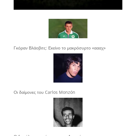
Γκόραν Βλάοβιτς: Εκείνο το μακρόσυρτο «αααχ»
Οι δαίμονες του Carlos Monzón