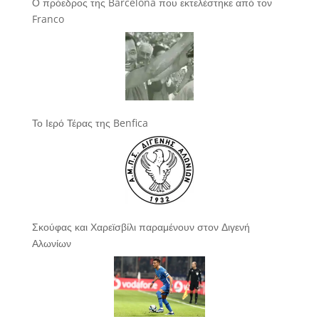
Ο πρόεδρος της Barcelona που εκτελέστηκε από τον
Franco
Το Ιερό Τέρας της Benfica
Σκούφας και Χαρεϊσβίλι παραμένουν στον Διγενή
Αλωνίων