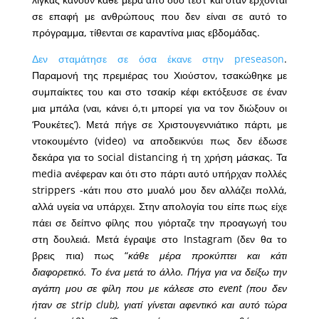
σε επαφή με ανθρώπους που δεν είναι σε αυτό το
πρόγραμμα, τίθενται σε καραντίνα μιας εβδομάδας.
Δεν σταμάτησε σε όσα έκανε στην preseason
.
Παραμονή της πρεμιέρας του Χιούστον, τσακώθηκε με
συμπαίκτες του και στο τσακίρ κέφι εκτόξευσε σε έναν
μια μπάλα (ναι, κάνει ό,τι μπορεί για να τον διώξουν οι
‘Ρουκέτες’). Μετά πήγε σε Χριστουγεννιάτικο πάρτι, με
ντοκουμέντο (video) να αποδεικνύει πως δεν έδωσε
δεκάρα για το social distancing ή τη χρήση μάσκας. Τα
media ανέφεραν και ότι στο πάρτι αυτό υπήρχαν πολλές
strippers -κάτι που στο μυαλό μου δεν αλλάζει πολλά,
αλλά υγεία να υπάρχει. Στην απολογία του είπε πως είχε
πάει σε δείπνο φίλης που γιόρταζε την προαγωγή του
στη δουλειά. Μετά έγραψε στο Instagram (δεν θα το
βρεις πια) πως “
κάθε μέρα προκύπτει και κάτι
διαφορετικό. Το ένα μετά το άλλο. Πήγα για να δείξω την
αγάπη μου σε φίλη που με κάλεσε στο event (που δεν
ήταν σε strip club), γιατί γίνεται αφεντικό και αυτό τώρα