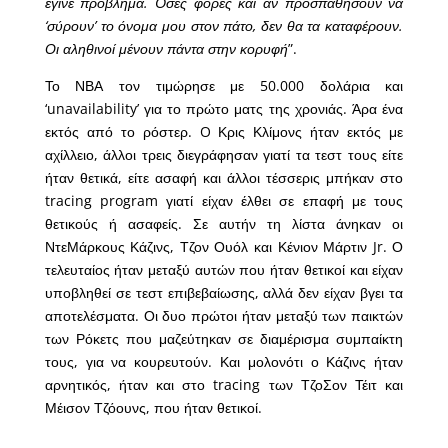
έγινε πρόβλημα. Όσες φορές και αν προσπαθήσουν να
‘σύρουν’ το όνομα μου στον πάτο, δεν θα τα καταφέρουν.
Οι αληθινοί μένουν πάντα στην κορυφή
”.
Το ΝΒΑ τον τιμώρησε με 50.000 δολάρια και
‘unavailability’ για το πρώτο ματς της χρονιάς. Άρα ένα
εκτός από το ρόστερ. O Κρις Κλίμονς ήταν εκτός με
αχίλλειο, άλλοι τρεις διεγράφησαν γιατί τα τεστ τους είτε
ήταν θετικά, είτε ασαφή και άλλοι τέσσερις μπήκαν στο
tracing program γιατί είχαν έλθει σε επαφή με τους
θετικούς ή ασαφείς. Σε αυτήν τη λίστα άνηκαν οι
ΝτεΜάρκους Κάζινς, Τζον Ουόλ και Κένιον Μάρτιν Jr. Ο
τελευταίος ήταν μεταξύ αυτών που ήταν θετικοί και είχαν
υποβληθεί σε τεστ επιβεβαίωσης, αλλά δεν είχαν βγει τα
αποτελέσματα. Οι δυο πρώτοι ήταν μεταξύ των παικτών
των Ρόκετς που μαζεύτηκαν σε διαμέρισμα συμπαίκτη
τους, για να κουρευτούν. Και μολονότι ο Κάζινς ήταν
αρνητικός, ήταν και στο tracing των ΤζοΣον Τέιτ και
Μέισον Τζόουνς, που ήταν θετικοί.