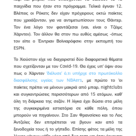
παιχνίδια που ήταν στο πρόγραμμα. Tελικά έγιναν 12.
Βλέπεις οι Ρόκετς δεν είχαν πρόχειρους οκτώ παίκτες
που χρειάζονταν, για να αντιμετωπίσουν τους Θάντερ.
Τον ένα λόγο τον φαντάζεσαι (ναι, είναι ο Τζέιμς
Χάρντεν). Τον άλλον θα στον πω ευθύς αμέσως -όπως
τον είπε ο Έιντριαν Βοϊνιαρόφσκι στην εκπομπή του
ESPN.
Το Χιούστον είχε να διαχειριστεί δύο διαφορετικά θέματα
που σχετίζονταν με τον Covid-19. Θα έχεις υπ’ όψιν σου
πως ο Χάρντεν
‘διέλυσε’ ό,τι υπήρχε στο πρωτόκολλο
διασφάλισης υγείας των NBAers
, με πρώτο το ‘οι
παίκτες πρέπει να μένουν μακριά από μπαρ, nightclubs
και συγκεντρώσεις περισσότερων από 15 ατόμων, καθ’
όλη τη διάρκεια της σεζόν. Η λίγκα έχει δώσει στα μέλη
της συγκεκριμένα εστιατόρια σε κάθε πόλη, όπου
μπορούν να πηγαίνουν. Στο Σαν Φρανσίσκο και το Λος
Άντζελες δεν επιτρέπεται να βγουν καν από τα
ξενοδοχεία τους ή το γήπεδο. Επίσης φέτος τα μέλη της
λίγκας κάνουν κάθε μέρα από δυο τεστ και όταν έρχονται