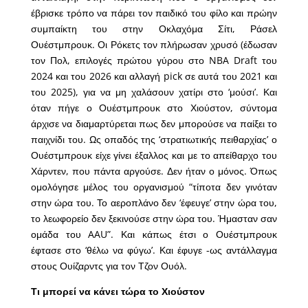
έβρισκε τρόπο να πάρει τον παιδικό του φίλο και πρώην
συμπαίκτη του στην Οκλαχόμα Σίτι, Ράσελ
Ουέστμπρουκ. Οι Ρόκετς τον πλήρωσαν χρυσό (έδωσαν
τον Πολ, επιλογές πρώτου γύρου στο NBA Draft του
2024 και του 2026 και αλλαγή pick σε αυτά του 2021 και
του 2025), για να μη χαλάσουν χατίρι στο ‘μούσι’. Και
όταν πήγε ο Ουέστμπρουκ στο Χιούστον, σύντομα
άρχισε να διαμαρτύρεται πως δεν μπορούσε να παίξει το
παιχνίδι του. Ως οπαδός της ‘στρατιωτικής πειθαρχίας’ ο
Ουέστμπρουκ είχε γίνει έξαλλος και με το απείθαρχο του
Χάρντεν, που πάντα αργούσε. Δεν ήταν ο μόνος. Όπως
ομολόγησε μέλος του οργανισμού “τίποτα δεν γινόταν
στην ώρα του. Το αεροπλάνο δεν ‘έφευγε’ στην ώρα του,
το λεωφορείο δεν ξεκινούσε στην ώρα του. Ήμασταν σαν
ομάδα του AAU”. Και κάπως έτσι ο Ουέστμπρουκ
έφτασε στο ‘θέλω να φύγω’. Και έφυγε -ως αντάλλαγμα
στους Ουίζαρντς για τον Τζον Ουόλ.
Τι μπορεί να κάνει τώρα το Χιούστον