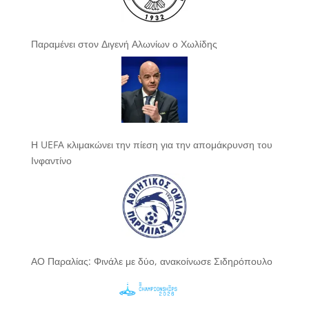
Παραμένει στον Διγενή Αλωνίων ο Χωλίδης
Η UEFA κλιμακώνει την πίεση για την απομάκρυνση του
Ινφαντίνο
ΑΟ Παραλίας: Φινάλε με δύο, ανακοίνωσε Σιδηρόπουλο