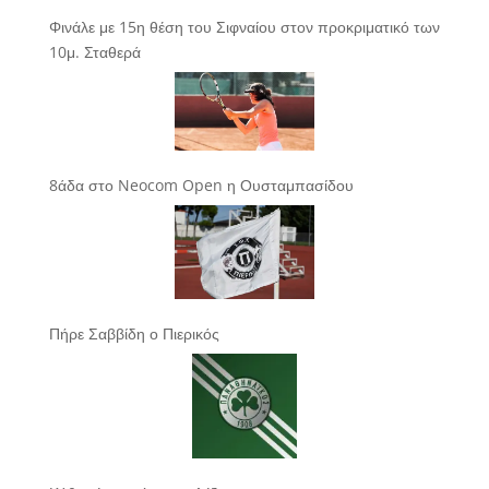
Φινάλε με 15η θέση του Σιφναίου στον προκριματικό των
10μ. Σταθερά
8άδα στο Neocom Open η Ουσταμπασίδου
Πήρε Σαββίδη ο Πιερικός