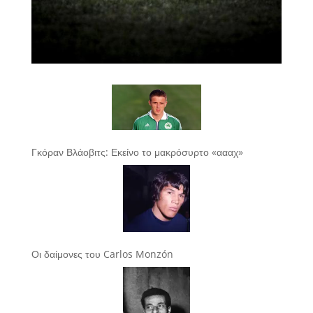
Γκόραν Βλάοβιτς: Εκείνο το μακρόσυρτο «αααχ»
Οι δαίμονες του Carlos Monzón