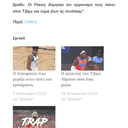
βράδυ. Οι Ρόκετς δόμησαν τον οργανισμό τους πάνω
στον Τζέιμς και τώρα ζουν τις συνέπειες
”.
Πηγή:
Contra
Σχετικά
Ο δολοφόνος που
Ο γητευτής του Τζέιμς
γυρίζει στον τόπο του
Χάρντεν είναι ένας
εγκλήματος
ρούκι
7 Ιανουαρίου 2022
26 Αυγούστου 2020
σε "Basket"
σε "Basket"