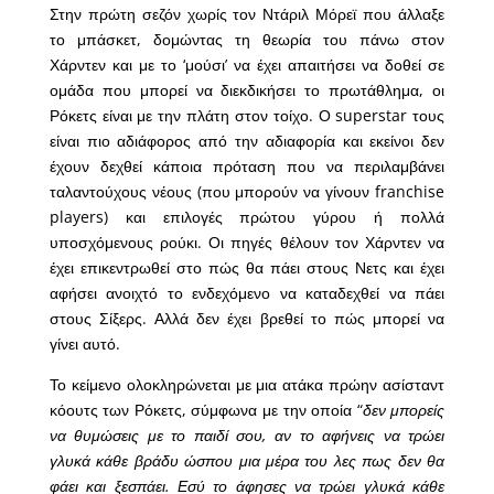
Στην πρώτη σεζόν χωρίς τον Ντάριλ Μόρεϊ που άλλαξε
το μπάσκετ, δομώντας τη θεωρία του πάνω στον
Χάρντεν και με το ‘μούσι’ να έχει απαιτήσει να δοθεί σε
ομάδα που μπορεί να διεκδικήσει το πρωτάθλημα, οι
Ρόκετς είναι με την πλάτη στον τοίχο. Ο superstar τους
είναι πιο αδιάφορος από την αδιαφορία και εκείνοι δεν
έχουν δεχθεί κάποια πρόταση που να περιλαμβάνει
ταλαντούχους νέους (που μπορούν να γίνουν franchise
players) και επιλογές πρώτου γύρου ή πολλά
υποσχόμενους ρούκι. Οι πηγές θέλουν τον Χάρντεν να
έχει επικεντρωθεί στο πώς θα πάει στους Νετς και έχει
αφήσει ανοιχτό το ενδεχόμενο να καταδεχθεί να πάει
στους Σίξερς. Αλλά δεν έχει βρεθεί το πώς μπορεί να
γίνει αυτό.
Το κείμενο ολοκληρώνεται με μια ατάκα πρώην ασίσταντ
κόουτς των Ρόκετς, σύμφωνα με την οποία “
δεν μπορείς
να θυμώσεις με το παιδί σου, αν το αφήνεις να τρώει
γλυκά κάθε βράδυ ώσπου μια μέρα του λες πως δεν θα
φάει και ξεσπάει. Εσύ το άφησες να τρώει γλυκά κάθε