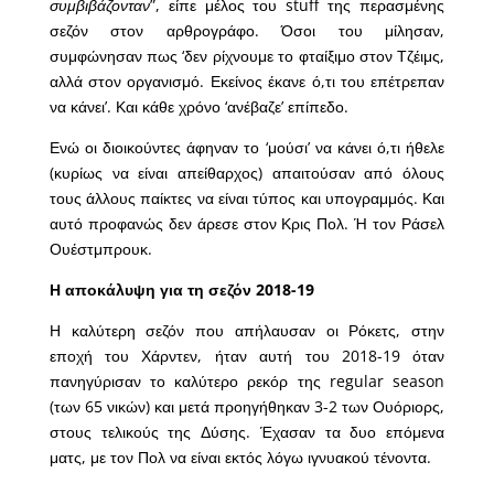
συμβιβάζονταν
”, είπε μέλος του stuff της περασμένης
σεζόν στον αρθρογράφο. Όσοι του μίλησαν,
συμφώνησαν πως ‘δεν ρίχνουμε το φταίξιμο στον Τζέιμς,
αλλά στον οργανισμό. Εκείνος έκανε ό,τι του επέτρεπαν
να κάνει’. Και κάθε χρόνο ‘ανέβαζε’ επίπεδο.
Ενώ οι διοικούντες άφηναν το ‘μούσι’ να κάνει ό,τι ήθελε
(κυρίως να είναι απείθαρχος) απαιτούσαν από όλους
τους άλλους παίκτες να είναι τύπος και υπογραμμός. Και
αυτό προφανώς δεν άρεσε στον Κρις Πολ. Ή τον Ράσελ
Ουέστμπρουκ.
Η αποκάλυψη για τη σεζόν 2018-19
Η καλύτερη σεζόν που απήλαυσαν οι Ρόκετς, στην
εποχή του Χάρντεν, ήταν αυτή του 2018-19 όταν
πανηγύρισαν το καλύτερο ρεκόρ της regular season
(των 65 νικών) και μετά προηγήθηκαν 3-2 των Ουόριορς,
στους τελικούς της Δύσης. Έχασαν τα δυο επόμενα
ματς, με τον Πολ να είναι εκτός λόγω ιγνυακού τένοντα.