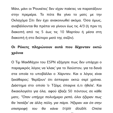
Μάνι, μάνι οι ‘Ρουκέτες’ δεν είχαν παίκτες να παρατάξουν
στην πρεμιέρα. Το πότε θα γίνει το ματς με την
Οκλαχόμα Σίτι δεν έχει ανακοινωθεί ακόμα. Όσα όμως,
αναβάλλονται θα πρέπει να γίνουν έως τις 4/3 (ή πριν τη
διακοπή από τις 5 έως τις 10 Μαρτίου ή μέσα στη
διακοπή ή στο δεύτερο μισό της σεζόν).
Οι Ρόκετς πληρώνουν αυτά που δέχονταν οκτώ
χρόνια
Ο Τιμ ΜακΜάχον του ESPN εξήγησε πως δεν υπάρχει ο
παραμικρός λόγος να ‘κλαις’ για το Χιούστον, για τα δεινά
στα οποία το υποβάλλει ο Χάρντεν. Και ο λόγος είναι
ξεκάθαρος: ‘θερίζουν’ ότι έσπειραν οκτώ σερί χρόνια.
Διάστημα στο οποίο ‘ο Τζέιμς έπαιρνε ό,τι ήθελε’. Και
δικαιολογείτο για όλα, αφού έβαζε 50 πόντους σε κάθε
ματς. “
Όταν υπήρχε πολυήμερο ρεπό, όλοι ήξεραν πως
θα ‘πετάξει’ σε άλλη πόλη, για πάρτι. Ήξεραν και ότι στην
επιστροφή του θα κάνει triple double. Οπότε