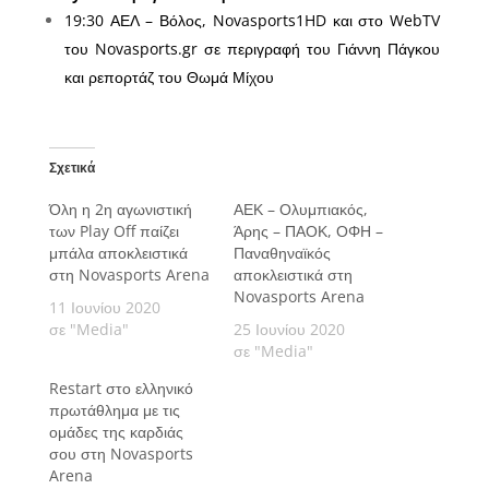
19:30 ΑΕΛ – Βόλος, Novasports1HD και στο WebTV
του Novasports.gr σε περιγραφή του Γιάννη Πάγκου
και ρεπορτάζ του Θωμά Μίχου
Σχετικά
Όλη η 2η αγωνιστική
ΑΕΚ – Ολυμπιακός,
των Play Off παίζει
Άρης – ΠΑΟΚ, ΟΦΗ –
μπάλα αποκλειστικά
Παναθηναϊκός
στη Novasports Arena
αποκλειστικά στη
Novasports Arena
11 Ιουνίου 2020
σε "Media"
25 Ιουνίου 2020
σε "Media"
Restart στο ελληνικό
πρωτάθλημα με τις
ομάδες της καρδιάς
σου στη Novasports
Arena