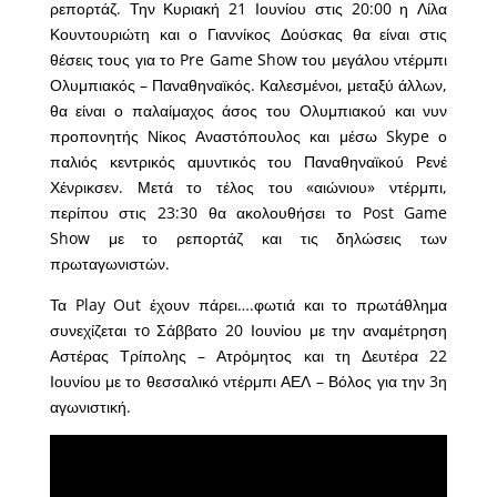
ρεπορτάζ. Την Κυριακή 21 Ιουνίου στις 20:00 η Λίλα
Κουντουριώτη και ο Γιαννίκος Δούσκας θα είναι στις
θέσεις τους για το Pre Game Show του μεγάλου ντέρμπι
Ολυμπιακός – Παναθηναϊκός. Καλεσμένοι, μεταξύ άλλων,
θα είναι ο παλαίμαχος άσος του Ολυμπιακού και νυν
προπονητής Νίκος Αναστόπουλος και μέσω Skype ο
παλιός κεντρικός αμυντικός του Παναθηναϊκού Ρενέ
Χένρικσεν. Μετά το τέλος του «αιώνιου» ντέρμπι,
περίπου στις 23:30 θα ακολουθήσει το Post Game
Show με το ρεπορτάζ και τις δηλώσεις των
πρωταγωνιστών.
Τα Play Out έχουν πάρει….φωτιά και το πρωτάθλημα
συνεχίζεται τo Σάββατο 20 Ιουνίου με την αναμέτρηση
Αστέρας Τρίπολης – Ατρόμητος και τη Δευτέρα 22
Ιουνίου με το θεσσαλικό ντέρμπι ΑΕΛ – Βόλος για την 3η
αγωνιστική.