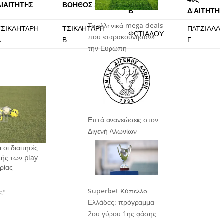
ΔΙΑΙΤΗΤΗΣ
ΒΟΗΘΟΣ Α΄
Β΄
ΔΙΑΙΤΗΤΗ
Τα ελληνικά mega deals
ΤΣΙΚΛΗΤΑΡΗ
ΤΣΙΚΛΗΤΑΡΗ
ΠΑΤΖΙΑΛ
ΦΩΤΙΑΔΟΥ
που «ταρακούνησαν»
Δ
Β
Γ
την Ευρώπη
Επτά ανανεώσεις στον
Διγενή Αλωνίων
οι διαιτητές
κής των play
ερίας
Superbet Κύπελλο
ς"
Ελλάδας: πρόγραμμα
2ου γύρου 1ης φάσης