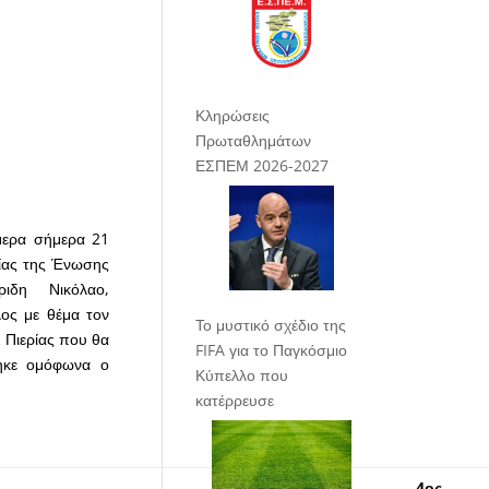
Κληρώσεις
Πρωταθλημάτων
ΕΣΠΕΜ 2026-2027
μερα σήμερα 21
ίας της Ένωσης
ριδη
Νικόλαο,
λος
με θέμα τον
Το μυστικό σχέδιο της
 Πιερίας που θα
FIFA για το Παγκόσμιο
θηκε ομόφωνα ο
Κύπελλο που
κατέρρευσε
16
ΒΟΗΘΟΣ
4ος