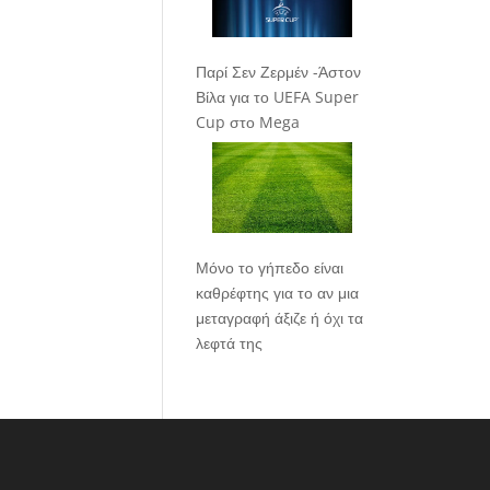
Παρί Σεν Ζερμέν -Άστον
Βίλα για το UEFA Super
Cup στο Mega
Μόνο το γήπεδο είναι
καθρέφτης για το αν μια
μεταγραφή άξιζε ή όχι τα
λεφτά της