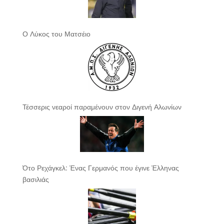
Ο Λύκος του Ματσέιο
Τέσσερις νεαροί παραμένουν στον Διγενή Αλωνίων
Ότο Ρεχάγκελ: Ένας Γερμανός που έγινε Έλληνας
βασιλιάς