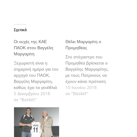
Σχετικά
Οι ευχές της ΚΑΕ
Θέλει Μαργαρίτη ο
ΠΑΟΚ στον Βαγγέλη
Προμηθέας
Μαργαρίτη
Στο στόχαστρο του
Ξεχωριστή είναι η
Προμηθέα βρίσκεται ο
σημερινή ημέρα για τον
Βαγγέλης Μαργαρίτης,
αρχηγό του ΠΑΟΚ,
με τους Πατρινούς να
Βαγγέλη Μαργαρίτη,
έχουν κάνει πρόταση
καθώς έχει τα γενέθλιά
στον ΠΑΟΚ για την
10 Ιουνίου 2018
του
5 Δεκεμβρίου 2018
απόκτησή του.
σε "Basket"
σε "Basket"