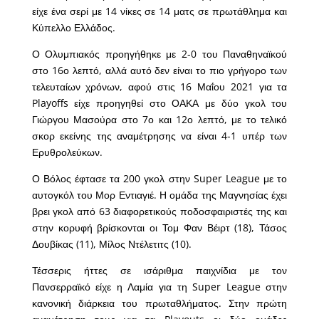
είχε ένα σερί με 14 νίκες σε 14 ματς σε πρωτάθλημα και
Κύπελλο Ελλάδος.
Ο Ολυμπιακός προηγήθηκε με 2-0 του Παναθηναϊκού
στο 16ο λεπτό, αλλά αυτό δεν είναι το πιο γρήγορο των
τελευταίων χρόνων, αφού στις 16 Μαΐου 2021 για τα
Playoffs είχε προηγηθεί στο ΟΑΚΑ με δύο γκολ του
Γιώργου Μασούρα στο 7ο και 12ο λεπτό, με το τελικό
σκορ εκείνης της αναμέτρησης να είναι 4-1 υπέρ των
Ερυθρολεύκων.
Ο Βόλος έφτασε τα 200 γκολ στην Super League με το
αυτογκόλ του Μορ Εντιαγιέ. Η ομάδα της Μαγνησίας έχει
βρει γκολ από 63 διαφορετικούς ποδοσφαιριστές της και
στην κορυφή βρίσκονται οι Τομ Φαν Βέιρτ (18), Τάσος
Δουβίκας (11), Μίλος Ντέλετιτς (10).
Τέσσερις ήττες σε ισάριθμα παιχνίδια με τον
Πανσερραϊκό είχε η Λαμία για τη Super League στην
κανονική διάρκεια του πρωταθλήματος. Στην πρώτη