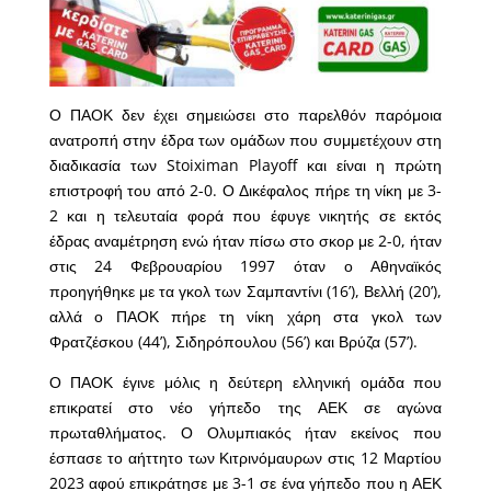
Ο ΠΑΟΚ δεν έχει σημειώσει στο παρελθόν παρόμοια
ανατροπή στην έδρα των ομάδων που συμμετέχουν στη
διαδικασία των Stoiximan Playoff και είναι η πρώτη
επιστροφή του από 2-0. Ο Δικέφαλος πήρε τη νίκη με 3-
2 και η τελευταία φορά που έφυγε νικητής σε εκτός
έδρας αναμέτρηση ενώ ήταν πίσω στο σκορ με 2-0, ήταν
στις 24 Φεβρουαρίου 1997 όταν ο Αθηναϊκός
προηγήθηκε με τα γκολ των Σαμπαντίνι (16’), Βελλή (20’),
αλλά ο ΠΑΟΚ πήρε τη νίκη χάρη στα γκολ των
Φρατζέσκου (44’), Σιδηρόπουλου (56’) και Βρύζα (57’).
Ο ΠΑΟΚ έγινε μόλις η δεύτερη ελληνική ομάδα που
επικρατεί στο νέο γήπεδο της ΑΕΚ σε αγώνα
πρωταθλήματος. Ο Ολυμπιακός ήταν εκείνος που
έσπασε το αήττητο των Κιτρινόμαυρων στις 12 Μαρτίου
2023 αφού επικράτησε με 3-1 σε ένα γήπεδο που η ΑΕΚ