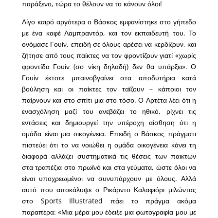
παράξενο, τώρα το θέλουν να το κάνουν όλοι!
Λίγο καιρό αργότερα ο Βάσκος εμφανίστηκε στο γήπεδο
με ένα καφέ Λαμπραντόρ, και τον εκπαιδευτή του. Το
ονόμασε Γουίν, επειδή σε όλους αρέσει να κερδίζουν, και
ζήτησε από τους παίκτες να τον φροντίζουν γιατί «χωρίς
φροντίδα Γουίν (σσ νίκη δηλαδή) δεν θα υπάρξει». Ο
Γουίν έκτοτε μπαινοβγαίνει στα αποδυτήρια κατά
βούληση και οι παίκτες τον ταϊζουν – κάποιοι τον
παίρνουν και στο σπίτι μια στο τόσο. Ο Αρτέτα λέει ότι η
ενασχόληση μαζί του ανεβάζει το ηθικό, ρίχνει τις
εντάσεις και δημιουργεί την υπέροχη αίσθηση ότι η
ομάδα είναι μια οικογένεια. Επειδή ο Βάσκος πράγματι
πιστεύει ότι το να νοιώθει η ομάδα οικογένεια κάνει τη
διαφορά αλλάζει συστηματικά τις θέσεις των παικτών
στα τραπέζια στο πρωϊνό και στα γεύματα, ώστε όλοι να
είναι υποχρεωμένοι να συνυπάρχουν με όλους. Αλλά
αυτό που αποκάλυψε ο Ρικάρντο Καλαφιόρι μιλώντας
στο Sports Illustrated πάει το πράγμα ακόμα
παραπέρα: «Μια μέρα μου έδειξε μια φωτογραφία μου με