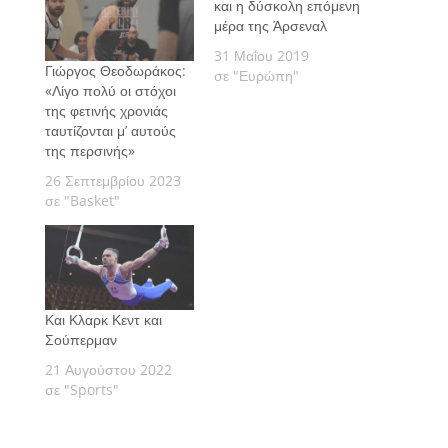
και η δύσκολη επόμενη
μέρα της Άρσεναλ
31 Μαΐου 2019
Γιώργος Θεοδωράκος:
σε "Ευρώπη"
«Λίγο πολύ οι στόχοι
της φετινής χρονιάς
ταυτίζονται μ’ αυτούς
της περσινής»
26 Σεπτεμβρίου 2023
σε "Basket"
Και Κλαρκ Κεντ και
Σούπερμαν
21 Αυγούστου 2022
σε "Sports"