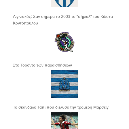
Αιγινιακός: Σαν σήμερα το 2003 το “σήριαλ” του Κώστα
Κοντόπουλου
Στο Τορόντο των παραισθήσεων
Το σκάνδαλο Ταπί που διέλυσε την τρομερή Μαρσέιγ