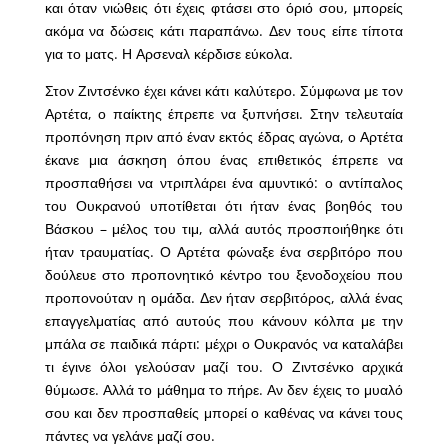
και όταν νιώθεις ότι έχεις φτάσει στο όριό σου, μπορείς
ακόμα να δώσεις κάτι παραπάνω. Δεν τους είπε τίποτα
για το ματς. Η Αρσεναλ κέρδισε εύκολα.
Στον Ζιντσένκο έχει κάνει κάτι καλύτερο. Σύμφωνα με τον
Αρτέτα, ο παίκτης έπρεπε να ξυπνήσει. Στην τελευταία
προπόνηση πριν από έναν εκτός έδρας αγώνα, ο Αρτέτα
έκανε μια άσκηση όπου ένας επιθετικός έπρεπε να
προσπαθήσει να ντριπλάρει ένα αμυντικό: ο αντίπαλος
του Ουκρανού υποτίθεται ότι ήταν ένας βοηθός του
Βάσκου – μέλος του τιμ, αλλά αυτός προσποιήθηκε ότι
ήταν τραυματίας. Ο Αρτέτα φώναξε ένα σερβιτόρο που
δούλευε στο προπονητικό κέντρο του ξενοδοχείου που
προπονούταν η ομάδα. Δεν ήταν σερβιτόρος, αλλά ένας
επαγγελματίας από αυτούς που κάνουν κόλπα με την
μπάλα σε παιδικά πάρτι: μέχρι ο Ουκρανός να καταλάβει
τι έγινε όλοι γελούσαν μαζί του. Ο Ζιντσένκο αρχικά
θύμωσε. Αλλά το μάθημα το πήρε. Αν δεν έχεις το μυαλό
σου και δεν προσπαθείς μπορεί ο καθένας να κάνει τους
πάντες να γελάνε μαζί σου.