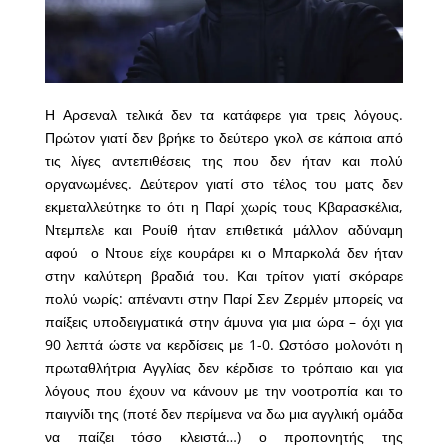
Η Αρσεναλ τελικά δεν τα κατάφερε για τρεις λόγους.
Πρώτον γιατί δεν βρήκε το δεύτερο γκολ σε κάποια από
τις λίγες αντεπιθέσεις της που δεν ήταν και πολύ
οργανωμένες. Δεύτερον γιατί στο τέλος του ματς δεν
εκμεταλλεύτηκε το ότι η Παρί χωρίς τους Κβαρασκέλια,
Ντεμπελε και Ρουίθ ήταν επιθετικά μάλλον αδύναμη
αφού ο Ντουε είχε κουράρει κι ο Μπαρκολά δεν ήταν
στην καλύτερη βραδιά του. Και τρίτον γιατί σκόραρε
πολύ νωρίς: απέναντι στην Παρί Σεν Ζερμέν μπορείς να
παίξεις υποδειγματικά στην άμυνα για μια ώρα – όχι για
90 λεπτά ώστε να κερδίσεις με 1-0. Ωστόσο μολονότι η
πρωταθλήτρια Αγγλίας δεν κέρδισε το τρόπαιο και για
λόγους που έχουν να κάνουν με την νοοτροπία και το
παιγνίδι της (ποτέ δεν περίμενα να δω μια αγγλική ομάδα
να παίζει τόσο κλειστά…) ο προπονητής της