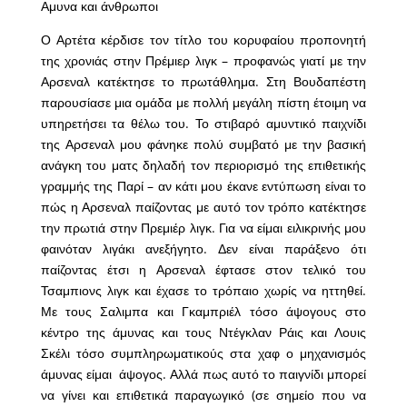
Αμυνα και άνθρωποι
Ο Αρτέτα κέρδισε τον τίτλο του κορυφαίου προπονητή
της χρονιάς στην Πρέμιερ λιγκ – προφανώς γιατί με την
Αρσεναλ κατέκτησε το πρωτάθλημα. Στη Βουδαπέστη
παρουσίασε μια ομάδα με πολλή μεγάλη πίστη έτοιμη να
υπηρετήσει τα θέλω του. Το στιβαρό αμυντικό παιχνίδι
της Αρσεναλ μου φάνηκε πολύ συμβατό με την βασική
ανάγκη του ματς δηλαδή τον περιορισμό της επιθετικής
γραμμής της Παρί – αν κάτι μου έκανε εντύπωση είναι το
πώς η Αρσεναλ παίζοντας με αυτό τον τρόπο κατέκτησε
την πρωτιά στην Πρεμιέρ λιγκ. Για να είμαι ειλικρινής μου
φαινόταν λιγάκι ανεξήγητο. Δεν είναι παράξενο ότι
παίζοντας έτσι η Αρσεναλ έφτασε στον τελικό του
Τσαμπιονς λιγκ και έχασε το τρόπαιο χωρίς να ηττηθεί.
Με τους Σαλιμπα και Γκαμπριέλ τόσο άψογους στο
κέντρο της άμυνας και τους Ντέγκλαν Ράις και Λουις
Σκέλι τόσο συμπληρωματικούς στα χαφ ο μηχανισμός
άμυνας είμαι άψογος. Αλλά πως αυτό το παιγνίδι μπορεί
να γίνει και επιθετικά παραγωγικό (σε σημείο που να