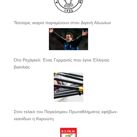
Τέσσερις νεαροί παραμένουν στον Διγενή Αλωνίων
Ότο Ρεχάγκελ: Ένας Γερμανός που έγινε Έλληνας
βασιλιάς
Στον τελικό του Παγκόσμιου Πρωταθλήματος εφήβων-
νεανίδων η Καρυώτη