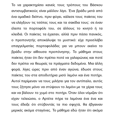
Το να χαρακτηρίσει κανείς τους τρόπους του Βάσκου
αντισυμβατικούς είναι μάλλον λίγο. Ένα βράδυ μετά από
ένα ομαδικό δείπνο, πριν φύγει, κάλεσε τους παίκτες του
να ελέγξουν τις τσέπες τους και τα σακίδια τους: σε έναν
έλειπε το πορτοφόλι του, σε άλλους το κινητό ή τα
κλειδιά. Οι παίκτες τα έχασαν, αλλά πριν πέσει πανικός,
ο προπονητής αποκάλυψε το μυστικό: είχε προσλάβει
επαγγελματίες πορτοφολάδες για να μπουν εκείνο το
βράδυ στην αίθουσα προπόνησης. Το μάθημα στους
παίκτες ήταν ότι δεν πρέπει ποτέ να χαλαρώνεις και ποτέ
δεν πρέπει να θεωρείς τα πράγματα δεδομένα. Μια άλλη
φορά, λίγες ώρες πριν από έναν αγώνα, έδωσε στους
παίκτες του στα αποδυτήρια μισό λεμόνι και ένα ποτήρι.
Αυτοί περίμεναν να τους μιλήσει για τον αντίπαλο, αυτός
τους ζήτησε μόνο να στύψουν το λεμόνι με τα χέρια τους
και να βάλουν το χυμό στο ποτήρι. Όταν όλοι νόμιζαν ότι
είχαν τελειώσει, ο Αρτέτα πήρε τα λεμόνια ένα ένα και
τους έδειξε ότι στύβοντάς τα πιο σφιχτά, θα έβγαιναν
μερικές ακόμα σταγόνες. Το μάθημα εδώ ήταν ότι ακόμα