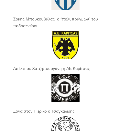
Σάκης Μπουκουβάλας, ο “πολυπράγμων” του
ποδοσφαίρου
Απέκτησε Χατζηπουργάνη η ΑΕ Καρίτσας
Ξανά στον Πιερικό ο Τσαγκαλίδης