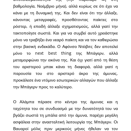
βαθμολογία, Νοέμβριο μήνα), αλλά κυρίως σε ότι έχει να
κάνει με τη δυναμική της. Και δεν είναι ότι την άλλαξε,
κάνοντας μεταγραφές, προσθέτοντας παίκτες στο
ρόστερ, ή επειδή άλλαξε σχηματισμούς, αλλά γιατί την
τακτοποίησε σωστά. Και για να συμβεί αυτό χρειάστηκε
μόνο να τραβήξει ένα νεαρό παίκτη και να τον καθιερώσει
στην βασική ενδεκάδα. Ο Αφόνσο Ντέιβιτς δεν αποτελεί
μόνο το next best thing της Μπάγερν, αλλά
μεταμορφώνει την εικόνα της. Και όχι γιατί από τη θέση
του αριστερού μπακ κάνει τη διαφορά, αλλά γιατί η
παρουσία του στο αριστερό άκρο της άμυνας,
προκάλεσε ένα ντόμινο εσωτερικών αλλαγών που άλλαξε
την Μπάγερν προς το καλύτερο.
Ο Αλάμπα πέρασε στο κέντρο της άμυνας και η
ταχύτητα του σε συνδυασμό με την δυνατότητά του να
βγάζει σωστά τη μπάλα από την άμυνα, παρέχει μεγάλη
ασφάλεια στην ανασταλτική λειτουργία της Μπάγερν. Οι
Βαυαροί μόλις πριν μερικούς μήνες ήθελαν να τον