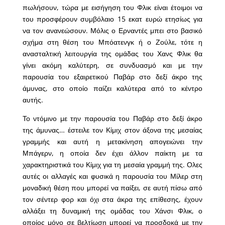
πωλήσουν, τώρα με εισήγηση του Φλικ είναι έτοιμοι να
του προσφέρουν συμβόλαιο 15 εκατ ευρώ ετησίως για
να τον ανανεώσουν. Μόλις ο Ερναντές μπει στο βασικό
σχήμα στη θέση του Μπόατενγκ ή ο Ζούλε, τότε η
ανασταλτική λειτουργία της ομάδας του Χανς Φλικ θα
γίνει ακόμη καλύτερη, σε συνδυασμό και με την
παρουσία του εξαιρετικού Παβάρ στο δεξί άκρο της
άμυνας, στο οποίο παίζει καλύτερα από το κέντρο
αυτής.
Το ντόμινο με την παρουσία του Παβάρ στο δεξί άκρο
της άμυνας… έστειλε τον Κίμιχ στον άξονα της μεσαίας
γραμμής και αυτή η μετακίνηση απογειώνει την
Μπάγερν, η οποία δεν έχει άλλον παίκτη με τα
χαρακτηριστικά του Κίμιχ για τη μεσαία γραμμή της. Ολες
αυτές οι αλλαγές και φυσικά η παρουσία του Μίλερ στη
μοναδική θέση που μπορεί να παίξει, σε αυτή πίσω από
τον σέντερ φορ και όχι στα άκρα της επίθεσης, έχουν
αλλάξει τη δυναμική της ομάδας του Χάνσι Φλικ, ο
οποίος μόνο σε βελτίωση μπορεί να προσδοκά με την