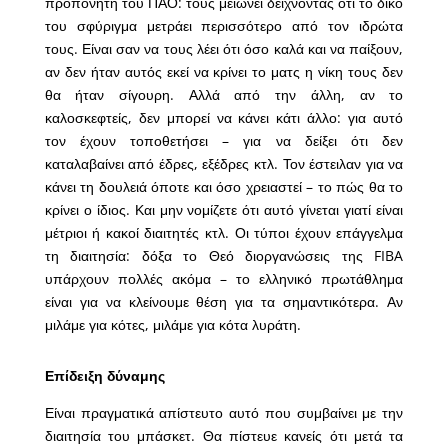
προπονητή του ΠΑΟ: τους μειώνει δείχνοντας ότι το δικό
του σφύριγμα μετράει περισσότερο από τον ιδρώτα
τους. Είναι σαν να τους λέει ότι όσο καλά και να παίξουν,
αν δεν ήταν αυτός εκεί να κρίνει το ματς η νίκη τους δεν
θα ήταν σίγουρη. Αλλά από την άλλη, αν το
καλοσκεφτείς, δεν μπορεί να κάνει κάτι άλλο: για αυτό
τον έχουν τοποθετήσει – για να δείξει ότι δεν
καταλαβαίνει από έδρες, εξέδρες κτλ. Τον έστειλαν για να
κάνει τη δουλειά όποτε και όσο χρειαστεί – το πώς θα το
κρίνει ο ίδιος. Και μην νομίζετε ότι αυτό γίνεται γιατί είναι
μέτριοι ή κακοί διαιτητές κτλ. Οι τύποι έχουν επάγγελμα
τη διαιτησία: δόξα το Θεό διοργανώσεις της FIBA
υπάρχουν πολλές ακόμα – το ελληνικό πρωτάθλημα
είναι για να κλείνουμε θέση για τα σημαντικότερα. Αν
μιλάμε για κότες, μιλάμε για κότα λυράτη.
Επίδειξη δύναμης
Είναι πραγματικά απίστευτο αυτό που συμβαίνει με την
διαιτησία του μπάσκετ. Θα πίστευε κανείς ότι μετά τα