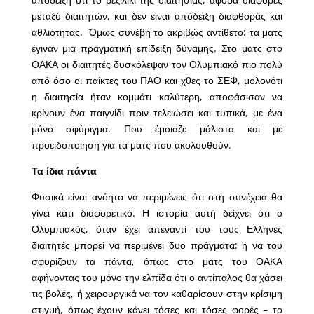
μεταξύ διαιτητών, και δεν είναι απόδειξη διαφθοράς και
αθλιότητας. Όμως συνέβη το ακριβώς αντίθετο: τα ματς
έγιναν μια πραγματική επίδειξη δύναμης. Στο ματς στο
ΟΑΚΑ οι διαιτητές δυσκόλεψαν τον Ολυμπιακό πιο πολύ
από όσο οι παίκτες του ΠΑΟ και χθες το ΣΕΦ, μολονότι
η διαιτησία ήταν κομμάτι καλύτερη, αποφάσισαν να
κρίνουν ένα παιγνίδι πριν τελειώσει και τυπικά, με ένα
μόνο σφύριγμα. Που έμοιαζε μάλιστα και με
προειδοποίηση για τα ματς που ακολουθούν.
Τα ίδια πάντα
Φυσικά είναι ανόητο να περιμένεις ότι στη συνέχεια θα
γίνει κάτι διαφορετικό. Η ιστορία αυτή δείχνει ότι ο
Ολυμπιακός, όταν έχει απέναντί του τους Ελληνες
διαιτητές μπορεί να περιμένει δυο πράγματα: ή να του
σφυρίζουν τα πάντα, όπως στο ματς του ΟΑΚΑ
αφήνοντας του μόνο την ελπίδα ότι ο αντίπαλος θα χάσει
τις βολές, ή χειρουργικά να τον καθαρίσουν στην κρίσιμη
στιγμή, όπως έχουν κάνει τόσες και τόσες φορές – το