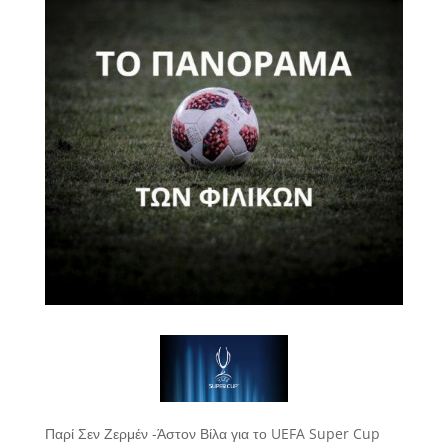
Παρί Σεν Ζερμέν -Άστον Βίλα για το UEFA Super Cup