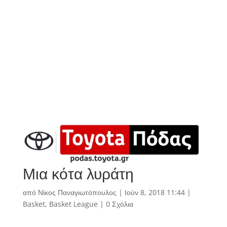
Μια κότα λυράτη
από
Νίκος Παναγιωτόπουλος
|
Ιούν 8, 2018 11:44
|
Basket
,
Basket League
|
0 Σχόλια