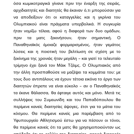
όσα κωμικοτραγικά γίνανε πριν την έναρξη της σειράς,
αρχιδιαιτητές και διαιτητές θα έκαναν ό,τι μπορούσαν για
να αποδείξουν ότι οι καταγγελίες και η γκρίνια του
Ολυμπιακού είναι πράγματα υπερβολικά. Η συγκυρία
ήταν νομίζω τέλεια, αφού η διαφορά των δυο ομάδων,
πριν τα ματς ξεκινήσουν, ήταν σημαντική. Ο
Παναθηναϊκός έμοιαζε φορμαρισμένος, ήταν γεμάτος
λύσεις και η ποιοτική του βελτίωση σε σχέση με το
ξεκίνημα της χρονιάς ήταν μεγάλη – και γιατί το τελευταίο
τρίμηνο έχει ξανά τον Μάικ Τζέιμς. Ο Ολυμπιακός από
την άλλη προσπαθούσε να μαζέψει τα κομμάτια του: με
τους δυο αντιπάλους να έχουν τέτοια εικόνα το έργο των
διαιτητών έπρεπε να είναι εύκολο – αν ο Παναθηναϊκός
τα έκανε θάλασσα, θα έφταιγε αυτός και μόνο. Μετά τις
συλλήψεις του Συμεωνίδη και του Παπαδόπουλου θα
περίμενε κανείς διαιτησίες άψογες, έτσι για τα μάτια του
κόσμου. Θα περίμενε κανείς μια παρέμβαση από το
Υφυπουργείο Αθλητισμού έστω για να πέσουν οι τόνοι,
θα περίμενε κανείς ότι τα ματς θα χρησιμοποιούνταν ως
απόδειξη ότι το ρεζιλίκι της διαιτησίας, αφορά διαφορές