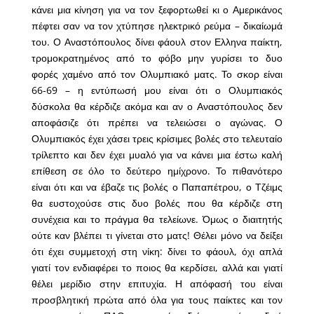
κάνει μια κίνηση για να τον ξεφορτωθεί κι ο Αμερικάνος
πέφτει σαν να τον χτύπησε ηλεκτρικό ρεύμα – δικαίωμά
του. Ο Αναστόπουλος δίνει φάουλ στον Ελληνα παίκτη,
τρομοκρατημένος από το φόβο μην γυρίσει το δυο
φορές χαμένο από τον Ολυμπιακό ματς. Το σκορ είναι
66-69 – η εντύπωσή μου είναι ότι ο Ολυμπιακός
δύσκολα θα κέρδιζε ακόμα και αν ο Αναστόπουλος δεν
αποφάσιζε ότι πρέπει να τελειώσει ο αγώνας. Ο
Ολυμπιακός έχει χάσει τρεις κρίσιμες βολές στο τελευταίο
τρίλεπτο και δεν έχει μυαλό για να κάνει μια έστω καλή
επίθεση σε όλο το δεύτερο ημίχρονο. Το πιθανότερο
είναι ότι και να έβαζε τις βολές ο Παπαπέτρου, ο Τζέιμς
θα ευστοχούσε στις δυο βολές που θα κέρδιζε στη
συνέχεια και το πράγμα θα τελείωνε. Όμως ο διαιτητής
ούτε καν βλέπει τι γίνεται στο ματς! Θέλει μόνο να δείξει
ότι έχει συμμετοχή στη νίκη: δίνει το φάουλ, όχι απλά
γιατί τον ενδιαφέρει το ποιος θα κερδίσει, αλλά και γιατί
θέλει μερίδιο στην επιτυχία. Η απόφασή του είναι
προσβλητική πρώτα από όλα για τους παίκτες και τον