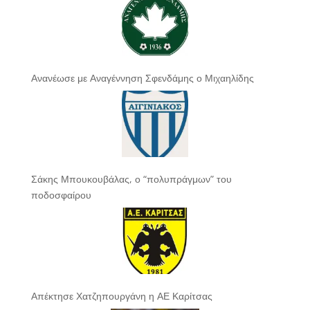
Ανανέωσε με Αναγέννηση Σφενδάμης ο Μιχαηλίδης
Σάκης Μπουκουβάλας, ο “πολυπράγμων” του
ποδοσφαίρου
Απέκτησε Χατζηπουργάνη η ΑΕ Καρίτσας