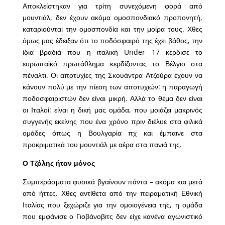
Αποκλείστηκαν για τρίτη συνεχόμενη φορά από
μουντιάλ, δεν έχουν ακόμα ομοσπονδιακό προπονητή,
καταριούνται την ομοσπονδία και την μοίρα τους. Χθες
όμως μας έδειξαν ότι το ποδόσφαιρό της έχει βάθος, την
ίδια βραδιά που η ιταλική Under 17 κέρδισε το
ευρωπαϊκό πρωτάθλημα κερδίζοντας το Βέλγιο στα
πέναλτι. Οι αποτυχίες της Σκουάντρα Ατζούρα έχουν να
κάνουν πολύ με την πίεση των αποτυχιών: η παραγωγή
ποδοσφαιριστών δεν είναι μικρή. Αλλά το θέμα δεν είναι
οι Ιταλοί: είναι η δική μας ομάδα, που μοιάζει μακρινός
συγγενής εκείνης που ένα χρόνο πριν διέλυε στα φιλικά
ομάδες όπως η Βουλγαρία πχ και έμπαινε στα
προκριματικά του μουντιάλ με αέρα στα πανιά της.
Ο Τζόλης ήταν μόνος
Συμπεράσματα φυσικά βγαίνουν πάντα – ακόμα και μετά
από ήττες. Χθες αντίθετα από την πειραματική Εθνική
Ιταλίας που ξεχώριζε για την ομοιογένεια της, η ομάδα
που εμφάνισε ο Γιοβάνοβιτς δεν είχε κανένα αγωνιστικό