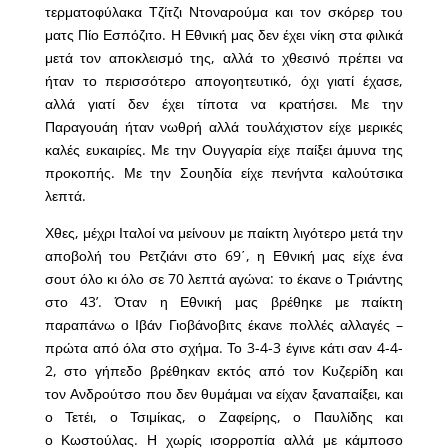
τερματοφύλακα Τζίτζι Ντοναρούμα και τον σκόρερ του
ματς Πίο Εσπόζιτο. Η Εθνική μας δεν έχει νίκη στα φιλικά
μετά τον αποκλεισμό της, αλλά το χθεσινό πρέπει να
ήταν το περισσότερο απογοητευτικό, όχι γιατί έχασε,
αλλά γιατί δεν έχει τίποτα να κρατήσει. Με την
Παραγουάη ήταν νωθρή αλλά τουλάχιστον είχε μερικές
καλές ευκαιρίες. Με την Ουγγαρία είχε παίξει άμυνα της
προκοπής. Με την Σουηδία είχε πενήντα καλούτσικα
λεπτά.
Χθες, μέχρι Ιταλοί να μείνουν με παίκτη λιγότερο μετά την
αποβολή του Ρετζιάνι στο 69΄, η Εθνική μας είχε ένα
σουτ όλο κι όλο σε 70 λεπτά αγώνα: το έκανε ο Τριάντης
στο 43’. Όταν η Εθνική μας βρέθηκε με παίκτη
παραπάνω ο Ιβάν Γιοβάνοβιτς έκανε πολλές αλλαγές –
πρώτα από όλα στο σχήμα. Το 3-4-3 έγινε κάτι σαν 4-4-
2, στο γήπεδο βρέθηκαν εκτός από τον Κυζερίδη και
τον Ανδρούτσο που δεν θυμάμαι να είχαν ξαναπαίξει, και
ο Τετέι, ο Τσιμίκας, ο Ζαφείρης, ο Παυλίδης και
ο Κωστούλας. Η χωρίς ισορροπία αλλά με κάμποσο