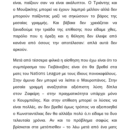
είναι, παίζουν σαν να είναι ακάλυπτοι. Ο Τριάντης και
ο Μουζακίτης μπορεί να έχουν λαμπρό μέλλον αλλά δεν
μπορούν παίζοντας μαζί να σηκώσουν το βάρος της
μεσαίας γραμμής. Και βέβαια δεν χρειάζεται να
ξαναδούμε την τριάδα της επίθεσης που είδαμε χθες,
παρόλο που η όρεξη και η θέληση δεν έλειψε από
κανένα από όσους την αποτέλεσαν: απλά αυτά δεν
αρκούν.
Μετά από τέσσερα φιλικά η αίσθηση που έχω είναι ότι το
συμπέρασμα του Γιοβάνοβιτς είναι ότι θα βρεθεί στα
ματς του Nations League με τους ίδιους πονοκεφάλους.
Στην άμυνα δεν μπορεί να λείπει ο Μαυροπάνος. Στην
μεσαία γραμμή αναζητείται αξιόπιστη λύση δίπλα
στον Ζαφείρη – στην πραγματικότητα υπάρχει μόνο
ο Κουρμπέλης. Και στην επίθεση μπορεί οι λύσεις να
είναι πολλές, αν δεν βρεθεί όμως τρόπος να αξιοποιηθεί
ο Κωνσταντέλιας δεν θα αλλάξει πολύ ό,τι είδαμε τα δυο
τελευταία χρόνια. Αν και το πρόβλημα σαφώς και
βρίσκεται στα μετόπισθεν – το λέω μετά από ένα ματς