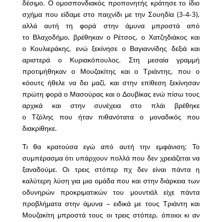
δέσιμο. Ο ομοσπονδιακός προπονητής κράτησε το ίδιο
σχήμα που είδαμε στο παιχνίδι με την Σουηδία (3-4-3),
αλλά αυτή τη φορά στην άμυνα μπροστά από
το Βλαχοδήμο, βρέθηκαν ο Ρέτσος, ο Χατζηδιάκος και
ο Κουλιεράκης, ενώ ξεκίνησε ο Βαγιαννίδης δεξιά και
αριστερά ο Κυριακόπουλος. Στη μεσαία γραμμή
προτιμήθηκαν ο Μουζακίτης και ο Τριάντης, που ο
κόουτς ήθελε να δει μαζί, και στην επίθεση ξεκίνησαν
πρώτη φορά ο Μασούρας και ο Δουβίκας ενώ πίσω τους
αρχικά και στην συνέχεια στο πλάι βρέθηκε
ο Τζόλης που ήταν πιθανότατα ο μοναδικός που
διακρίθηκε.
Τι θα κρατούσα εγώ από αυτή την εμφάνιση; Το
συμπέρασμα ότι υπάρχουν πολλά που δεν χρειάζεται να
ξαναδούμε. Οι τρεις στόπερ πχ δεν είναι πάντα η
καλύτερη λύση για μια ομάδα που και στην διάρκεια των
οδυνηρών προκριματικών του μουντιάλ είχε πάντα
προβλήματα στην άμυνα – ειδικά με τους Τριάντη και
Μουζακίτη μπροστά τους οι τρεις στόπερ, όποιοι κι αν