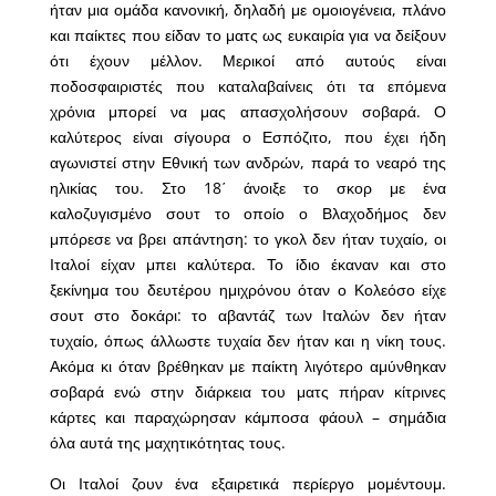
ήταν μια ομάδα κανονική, δηλαδή με ομοιογένεια, πλάνο
και παίκτες που είδαν το ματς ως ευκαιρία για να δείξουν
ότι έχουν μέλλον. Μερικοί από αυτούς είναι
ποδοσφαιριστές που καταλαβαίνεις ότι τα επόμενα
χρόνια μπορεί να μας απασχολήσουν σοβαρά. Ο
καλύτερος είναι σίγουρα ο Εσπόζιτο, που έχει ήδη
αγωνιστεί στην Εθνική των ανδρών, παρά το νεαρό της
ηλικίας του. Στο 18΄ άνοιξε το σκορ με ένα
καλοζυγισμένο σουτ το οποίο ο Βλαχοδήμος δεν
μπόρεσε να βρει απάντηση: το γκολ δεν ήταν τυχαίο, οι
Ιταλοί είχαν μπει καλύτερα. Το ίδιο έκαναν και στο
ξεκίνημα του δευτέρου ημιχρόνου όταν ο Κολεόσο είχε
σουτ στο δοκάρι: το αβαντάζ των Ιταλών δεν ήταν
τυχαίο, όπως άλλωστε τυχαία δεν ήταν και η νίκη τους.
Ακόμα κι όταν βρέθηκαν με παίκτη λιγότερο αμύνθηκαν
σοβαρά ενώ στην διάρκεια του ματς πήραν κίτρινες
κάρτες και παραχώρησαν κάμποσα φάουλ – σημάδια
όλα αυτά της μαχητικότητας τους.
Οι Ιταλοί ζουν ένα εξαιρετικά περίεργο μομέντουμ.