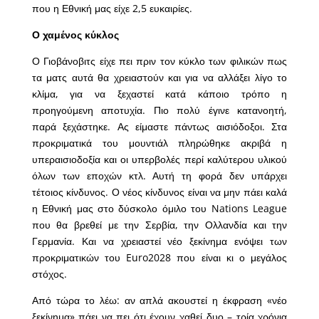
που η Εθνική μας είχε 2,5 ευκαιρίες.
Ο χαμένος κύκλος
Ο Γιοβάνοβιτς είχε πει πριν τον κύκλο των φιλικών πως
τα ματς αυτά θα χρειαστούν και για να αλλάξει λίγο το
κλίμα, για να ξεχαστεί κατά κάποιο τρόπο η
προηγούμενη αποτυχία. Πιο πολύ έγινε κατανοητή,
παρά ξεχάστηκε. Ας είμαστε πάντως αισιόδοξοι. Στα
προκριματικά του μουντιάλ πληρώθηκε ακριβά η
υπεραισιοδοξία και οι υπερβολές περί καλύτερου υλικού
όλων των εποχών κτλ. Αυτή τη φορά δεν υπάρχει
τέτοιος κίνδυνος. Ο νέος κίνδυνος είναι να μην πάει καλά
η Εθνική μας στο δύσκολο όμιλο του Nations League
που θα βρεθεί με την Σερβία, την Ολλανδία και την
Γερμανία. Και να χρειαστεί νέο ξεκίνημα ενόψει των
προκριματικών του Euro2028 που είναι κι ο μεγάλος
στόχος.
Από τώρα το λέω: αν απλά ακουστεί η έκφραση «νέο
ξεκίνημα» πάει να πει ότι έχουν χαθεί δυο – τρία χρόνια