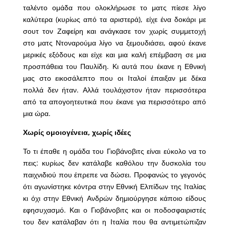
ταλέντο ομάδα που ολοκλήρωσε το ματς πίεσε λίγο
καλύτερα (κυρίως από τα αριστερά), είχε ένα δοκάρι με
σουτ τον Ζαφείρη και ανάγκασε τον χωρίς συμμετοχή
στο ματς Ντοναρούμα λίγο να ξεμουδιάσει, αφού έκανε
μερικές εξόδους και είχε και μια καλή επέμβαση σε μια
προσπάθεια του Παυλίδη. Κι αυτά που έκανε η Εθνική
μας στο εικοσάλεπτο που οι Ιταλοί έπαιξαν με δέκα
πολλά δεν ήταν. Αλλά τουλάχιστον ήταν περισσότερα
από τα απογοητευτικά που έκανε για περισσότερο από
μια ώρα.
Χωρίς ομοιογένεια, χωρίς ιδέες
Το τι έπαθε η ομάδα του Γιοβάνοβιτς είναι εύκολο να το
πεις: κυρίως δεν κατάλαβε καθόλου την δυσκολία του
παιχνιδιού που έπρεπε να δώσει. Προφανώς το γεγονός
ότι αγωνίστηκε κόντρα στην Εθνική Ελπίδων της Ιταλίας
κι όχι στην Εθνική Ανδρών δημιούργησε κάποιο είδους
εφησυχασμό. Και ο Γιοβάνοβιτς και οι ποδοσφαιριστές
του δεν κατάλαβαν ότι η Ιταλία που θα αντιμετώπιζαν