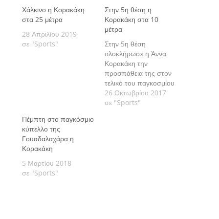
Χάλκινο η Κορακάκη
Στην 5η θέση η
στα 25 μέτρα
Κορακάκη στα 10
μέτρα
28 Απριλίου 2019
σε "Sports"
Στην 5η θέση
ολοκλήρωσε η Άννα
Κορακάκη την
προσπάθεια της στον
τελικό του παγκοσμίου
κυπέλλου που
26 Οκτωβρίου 2017
διεξάγεται στο Νέο
σε "Sports"
Δελχί, όσον αφορά στα
Πέμπτη στο παγκόσμιο
10μ. του αεροβόλου
κύπελλο της
πιστολιού.
Γουαδαλαχάρα η
Κορακάκη
5 Μαρτίου 2018
σε "Sports"