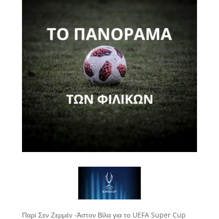
Παρί Σεν Ζερμέν -Άστον Βίλα για το UEFA Super Cup