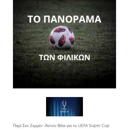
Παρί Σεν Ζερμέν -Άστον Βίλα για το UEFA Super Cup