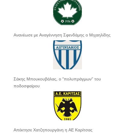
Ανανέωσε με Αναγέννηση Σφενδάμης ο Μιχαηλίδης
Σάκης Μπουκουβάλας, ο “πολυπράγμων” του
ποδοσφαίρου
Απέκτησε Χατζηπουργάνη η ΑΕ Καρίτσας