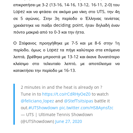
επικρατήσει με 3-2 (13-16, 14-16, 13-12, 16-11, 2-0) του
Lopez και να φτάσει σε ακόμα μια νίκη στο UTS, την 4η
σε 5 αγώνες. Στην 3η περίοδο ο Έλληνας τενίστας
χρειάστηκε να παίξει deciding point, ήταν δηλαδή έναν
πόντο μακριά από το 0-3 και την ήττα.
Ο Στέφανος προηγήθηκε με 7-5 και με 8-6 στην 1η
περίοδο, όμως ο Lopez τα πήγε καλύτερα στα επόμενα
λεπτά, βρέθηκε μπροστά με 13-12 και έκανε δυνατότερο
κλείσιμο στο τελευταίο λεπτό, με αποτέλεσμα να
κατακτήσει την περίοδο με 16-13.
2 minutes in and the heat is already on ?
Tune in to
https://t.co/rCdRHyOeZ0
to watch
@feliciano_lopez
and
@StefTsitsipas
battle it
out.
#UTShowdown
pic.twitter.com/HS8Aynsfzc
— UTS | Ultimate Tennis Showdown
(@UTShowdown)
June 27, 2020