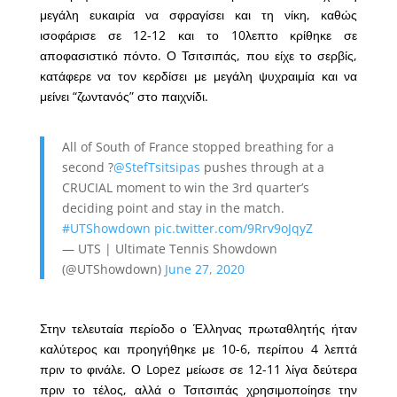
μεγάλη ευκαιρία να σφραγίσει και τη νίκη, καθώς
ισοφάρισε σε 12-12 και το 10λεπτο κρίθηκε σε
αποφασιστικό πόντο. Ο Τσιτσιπάς, που είχε το σερβίς,
κατάφερε να τον κερδίσει με μεγάλη ψυχραιμία και να
μείνει “ζωντανός” στο παιχνίδι.
All of South of France stopped breathing for a
second ?
@StefTsitsipas
pushes through at a
CRUCIAL moment to win the 3rd quarter’s
deciding point and stay in the match.
#UTShowdown
pic.twitter.com/9Rrv9oJqyZ
— UTS | Ultimate Tennis Showdown
(@UTShowdown)
June 27, 2020
Στην τελευταία περίοδο ο Έλληνας πρωταθλητής ήταν
καλύτερος και προηγήθηκε με 10-6, περίπου 4 λεπτά
πριν το φινάλε. Ο Lopez μείωσε σε 12-11 λίγα δεύτερα
πριν το τέλος, αλλά ο Τσιτσιπάς χρησιμοποίησε την