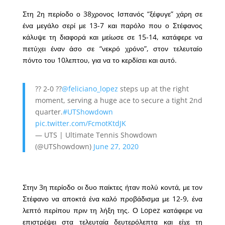
Στη 2η περίοδο ο 38χρονος Ισπανός “ξέφυγε” χάρη σε
ένα μεγάλο σερί με 13-7 και παρόλο που ο Στέφανος
κάλυψε τη διαφορά και μείωσε σε 15-14, κατάφερε να
πετύχει έναν άσο σε “νεκρό χρόνο”, στον τελευταίο
πόντο του 10λεπτου, για να το κερδίσει και αυτό.
?? 2-0 ??
@feliciano_lopez
steps up at the right
moment, serving a huge ace to secure a tight 2nd
quarter.
#UTShowdown
pic.twitter.com/FcmotKtdJK
— UTS | Ultimate Tennis Showdown
(@UTShowdown)
June 27, 2020
Στην 3η περίοδο οι δυο παίκτες ήταν πολύ κοντά, με τον
Στέφανο να αποκτά ένα καλό προβάδισμα με 12-9, ένα
λεπτό περίπου πριν τη λήξη της. Ο Lopez κατάφερε να
επιστρέψει στα τελευταία δευτερόλεπτα και είχε τη