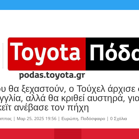
υ θα ξεχαστούν, ο Τούχελ άρχισε
γγλία, αλλά θα κριθεί αυστηρά, για
εϊτ ανέβασε τον πήχη
άππας
|
Μαρ 25, 2025 19:56
|
Ευρώπη
,
Ποδόσφαιρο
|
0 Σχόλια