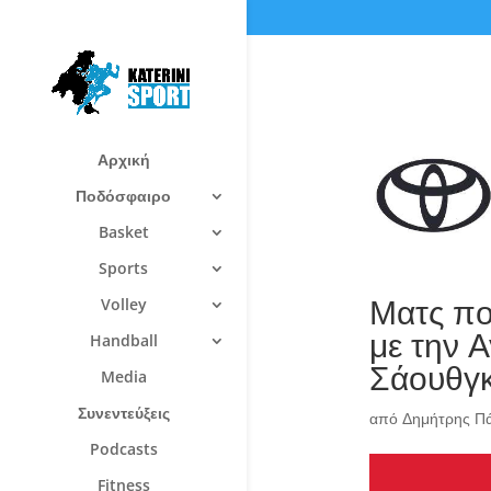
Αρχική
Ποδόσφαιρο
Basket
Sports
Ματς πο
Volley
με την Α
Handball
Σάουθγκ
Media
Συνεντεύξεις
από
Δημήτρης Π
Podcasts
Fitness