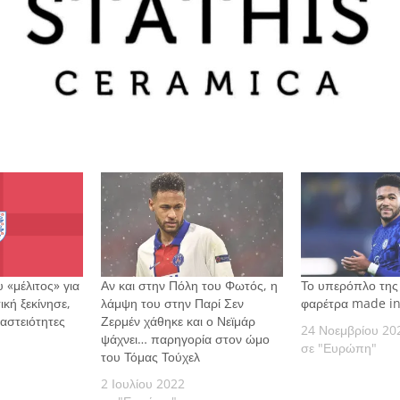
 «μέλιτος» για
Αν και στην Πόλη του Φωτός, η
Το υπερόπλο της 
ική ξεκίνησε,
λάμψη του στην Παρί Σεν
φαρέτρα made i
 αστειότητες
Ζερμέν χάθηκε και ο Νεϊμάρ
24 Νοεμβρίου 20
ψάχνει… παρηγορία στον ώμο
σε "Ευρώπη"
του Τόμας Τούχελ
2 Ιουλίου 2022