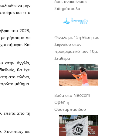
δύο, ανακοίνωσε
ακολουθεί να μην
Σιδηρόπουλο
τοποίησε και στο
ώβριο του 2023,
Φινάλε με 15η θέση του
 μετρήσουμε σε
Σιφναίου στον
έχρι σήμερα. Και
προκριματικό των 10μ.
Σταθερά
ου στην Αγγλία,
εθνείς, θα έχει
ίστη στο πλάνο,
ο πρώτο μάθημα.
8άδα στο Neocom
Open η
Ουσταμπασίδου
, έπειτα από τη
άλ. Συνεπώς, ως