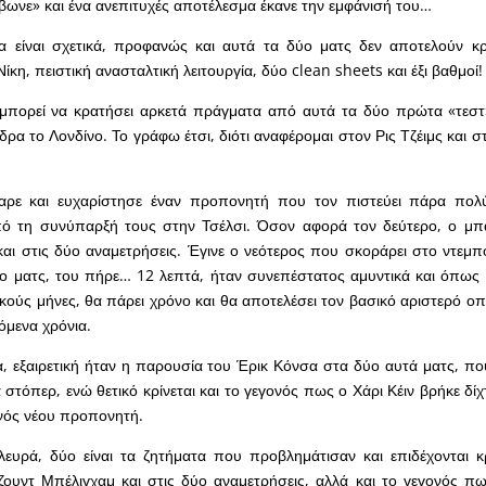
βωνε» και ένα ανεπιτυχές αποτέλεσμα έκανε την εμφάνισή του…
 είναι σχετικά, προφανώς και αυτά τα δύο ματς δεν αποτελούν κρι
ίκη, πειστική ανασταλτική λειτουργία, δύο clean sheets και έξι βαθμοί!
μπορεί να κρατήσει αρκετά πράγματα από αυτά τα δύο πρώτα «τεστ»
ρα το Λονδίνο. Το γράφω έτσι, διότι αναφέρομαι στον Ρις Τζέιμς και σ
ρε και ευχαρίστησε έναν προπονητή που τον πιστεύει πάρα πολ
ό τη συνύπαρξή τους στην Τσέλσι. Όσον αφορά τον δεύτερο, ο μπ
 και στις δύο αναμετρήσεις. Έγινε ο νεότερος που σκοράρει στο ντεμπ
ο ματς, του πήρε… 12 λεπτά, ήταν συνεπέστατος αμυντικά και όπως 
ικούς μήνες, θα πάρει χρόνο και θα αποτελέσει τον βασικό αριστερό ο
όμενα χρόνια.
α, εξαιρετική ήταν η παρουσία του Έρικ Κόνσα στα δύο αυτά ματς, πο
 στόπερ, ενώ θετικό κρίνεται και το γεγονός πως ο Χάρι Κέιν βρήκε δί
ενός νέου προπονητή.
ευρά, δύο είναι τα ζητήματα που προβλημάτισαν και επιδέχονται κρ
ζουντ Μπέλιγχαμ και στις δύο αναμετρήσεις, αλλά και το γεγονός π