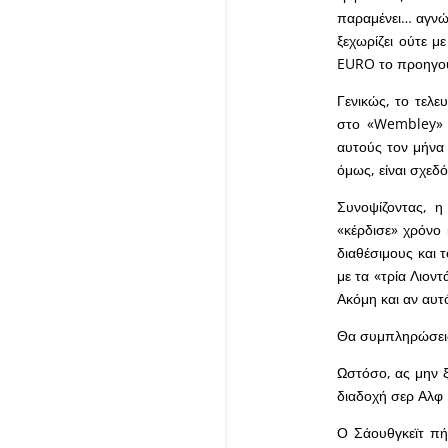
παραμένει… αγνώρ
ξεχωρίζει ούτε μ
EURO το προηγού
Γενικώς, το τελε
στο «Wembley» α
αυτούς τον μήνα 
όμως, είναι σχεδό
Συνοψίζοντας, η
«κέρδισε» χρόνο 
διαθέσιμους και 
με τα «τρία Λιον
Ακόμη και αν αυτ
Θα συμπληρώσεις
Ωστόσο, ας μην ξ
διαδοχή σερ Αλφ 
Ο Σάουθγκεϊτ πή