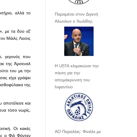
τήριο, αλλά το
Παραμένει στον Διγενή
Αλωνίων ο Χωλίδης
, με τα δύο εξ’
τον Μάιλς Λιούις
ύ, γεγονός που
ακ της Άρσεναλ
Η UEFA κλιμακώνει την
ούτο του με την
πίεση για την
σας είχα γράψει
απομάκρυνση του
πισθοφύλακα της
Ινφαντίνο
υ αποτέλεσε και
χτυα τόσο νωρίς,
ιτική. Οι κακές
ΑΟ Παραλίας: Φινάλε με
ως ο Φιλ Φόντεν