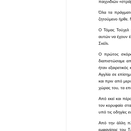
παιχνιδιών «στρά
Όλα τα πράγματα
ζητούμενο ήρθε. Ν
Ο Τόμας Τούχελ 
αυτών να έχουν έδ
Σκέλι.
Ο πρώτος σκόρα
διαπιστώσαμε απ
ήταν εξαιρετικός
Αγγλία σε επίσημ
και πριν από μερ
χώρας του, τα επ
Από εκεί και πέρ
τον κορυφαίο στα
υπό τις οδηγίες 
Από την άλλη πλ
εμφανίσεις του Τ