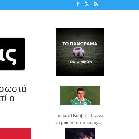
 σωστά
τί ο
Γκόραν Βλάοβιτς: Εκείνο
το μακρόσυρτο «αααχ»