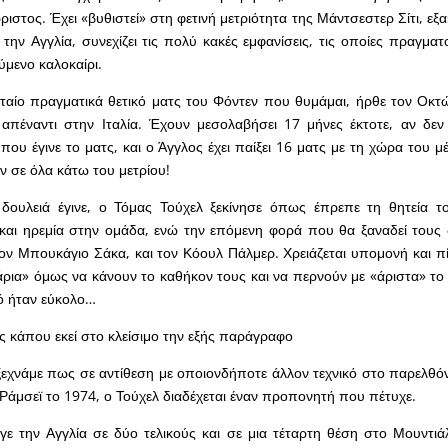
ιστος. Έχει «βυθιστεί» στη φετινή μετριότητα της Μάντσεστερ Σίτι, εξ
ε την Αγγλία, συνεχίζει τις πολύ κακές εμφανίσεις, τις οποίες πραγμα
μενο καλοκαίρι.
υταίο πραγματικά θετικό ματς του Φόντεν που θυμάμαι, ήρθε τον Οκτ
πέναντι στην Ιταλία. Έχουν μεσολαβήσει 17 μήνες έκτοτε, αν δεν
που έγινε το ματς, και ο Άγγλος έχει παίξει 16 ματς με τη χώρα του μ
ν σε όλα κάτω του μετρίου!
 δουλειά έγινε, ο Τόμας Τούχελ ξεκίνησε όπως έπρεπε τη θητεία τ
και ηρεμία στην ομάδα, ενώ την επόμενη φορά που θα ξαναδεί τους δι
τον Μπουκάγιο Σάκα, και τον Κόουλ Πάλμερ. Χρειάζεται υπομονή και π
τάρια» όμως να κάνουν το καθήκον τους και να περνούν με «άριστα» τ
ό ήταν εύκολο…
 κάπου εκεί στο κλείσιμο την εξής παράγραφο
εχνάμε πως σε αντίθεση με οποιονδήποτε άλλον τεχνικό στο παρελθόν
Ράμσεϊ το 1974, ο Τούχελ διαδέχεται έναν προπονητή που πέτυχε.
γε την Αγγλία σε δύο τελικούς και σε μια τέταρτη θέση στο Μουντι