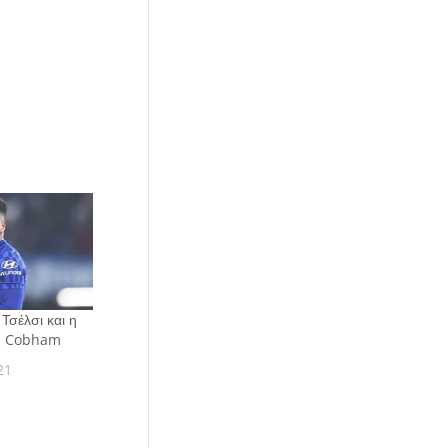
Τσέλσι και η
n Cobham
21