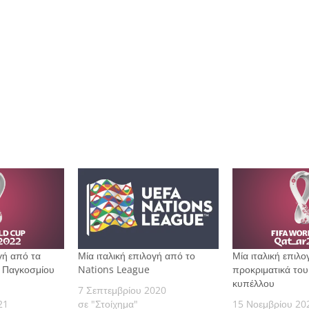
ογή από τα
Μία ιταλική επιλογή από το
Μία ιταλική επιλ
υ Παγκοσμίου
Nations League
προκριματικά το
κυπέλλου
7 Σεπτεμβρίου 2020
21
σε "Στοίχημα"
15 Νοεμβρίου 20