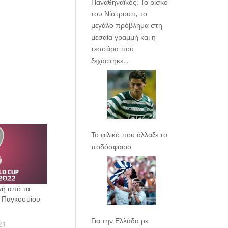
Παναθηναϊκός: Το ρίσκο
του Νίστρουπ, το
μεγάλο πρόβλημα στη
μεσαία γραμμή και η
τεσσάρα που
ξεχάστηκε…
Το φιλικό που άλλαξε το
ποδόσφαιρο
ογή από τα
υ Παγκοσμίου
Για την Ελλάδα ρε
21