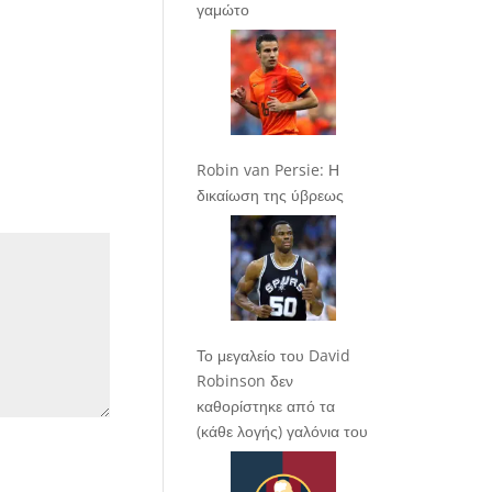
γαμώτο
Robin van Persie: Η
δικαίωση της ύβρεως
Το μεγαλείο του David
Robinson δεν
καθορίστηκε από τα
(κάθε λογής) γαλόνια του