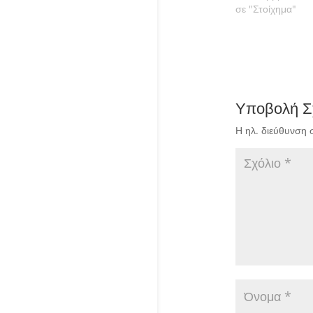
σε "Στοίχημα"
Υποβολή Σ
Η ηλ. διεύθυνση 