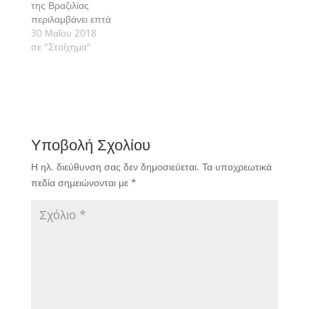
αγωνιστική. Πάμε να
μας αναλυτικά.
της Βραζιλίας
δούμε την εκτίμησή μας
περιλαμβάνει επτά
αναλυτικά.
αγώνες με τους
30 Μαΐου 2018
οποίους ανοίγει η 8η
σε "Στοίχημα"
αγωνιστική. Πάμε να
δούμε τις εκτιμήσεις
μας αναλυτικά.
Υποβολή Σχολίου
Η ηλ. διεύθυνση σας δεν δημοσιεύεται.
Τα υποχρεωτικά
πεδία σημειώνονται με
*