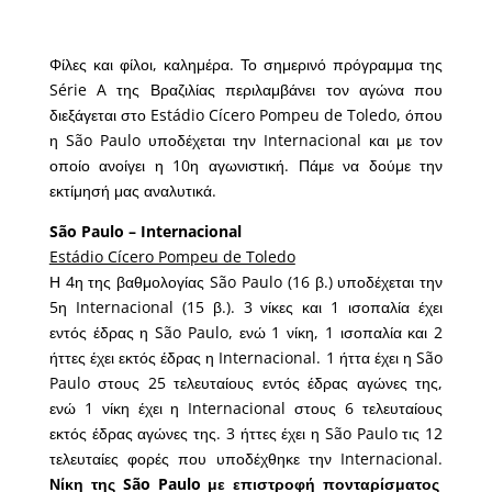
Φίλες και φίλοι, καλημέρα. Το σημερινό πρόγραμμα της
Série A της Βραζιλίας περιλαμβάνει τον αγώνα που
διεξάγεται στο Estádio Cícero Pompeu de Toledo, όπου
η São Paulo υποδέχεται την Internacional και με τον
οποίο ανοίγει η 10η αγωνιστική. Πάμε να δούμε την
εκτίμησή μας αναλυτικά.
São Paulo – Internacional
Estádio Cícero Pompeu de Toledo
Η 4η της βαθμολογίας São Paulo (16 β.) υποδέχεται την
5η Internacional (15 β.). 3 νίκες και 1 ισοπαλία έχει
εντός έδρας η São Paulo, ενώ 1 νίκη, 1 ισοπαλία και 2
ήττες έχει εκτός έδρας η Internacional. 1 ήττα έχει η São
Paulo στους 25 τελευταίους εντός έδρας αγώνες της,
ενώ 1 νίκη έχει η Internacional στους 6 τελευταίους
εκτός έδρας αγώνες της. 3 ήττες έχει η São Paulo τις 12
τελευταίες φορές που υποδέχθηκε την Internacional.
Νίκη της São Paulo με επιστροφή πονταρίσματος