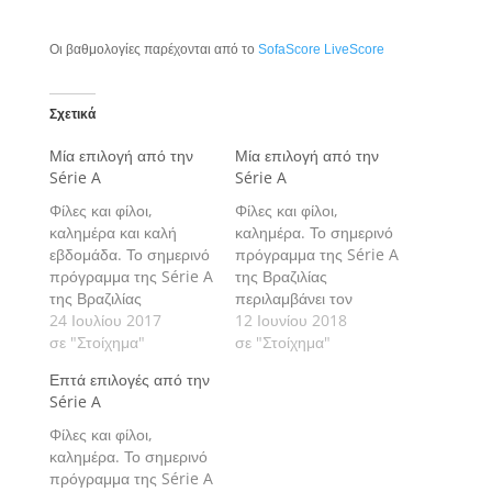
Οι βαθμολογίες παρέχονται από το
SofaScore LiveScore
Σχετικά
Μία επιλογή από την
Μία επιλογή από την
Série A
Série A
Φίλες και φίλοι,
Φίλες και φίλοι,
καλημέρα και καλή
καλημέρα. Το σημερινό
εβδομάδα. Το σημερινό
πρόγραμμα της Série A
πρόγραμμα της Série A
της Βραζιλίας
της Βραζιλίας
περιλαμβάνει τον
περιλαμβάνει τον
24 Ιουλίου 2017
αγώνα που διεξάγεται
12 Ιουνίου 2018
αγώνα που διεξάγεται
σε "Στοίχημα"
στο Estádio Cícero
σε "Στοίχημα"
στο Estádio Cícero
Pompeu de Toledo,
Επτά επιλογές από την
Pompeu de Toledo,
όπου η São Paulo
Série A
όπου η São Paulo
υποδέχεται την Vitória
υποδέχεται την Grêmio
και με τον οποίο ανοίγει
Φίλες και φίλοι,
και με τον οποίο
η 12η αγωνιστική. Πάμε
καλημέρα. Το σημερινό
ολοκληρώνεται η 16η
να δούμε την εκτίμησή
πρόγραμμα της Série A