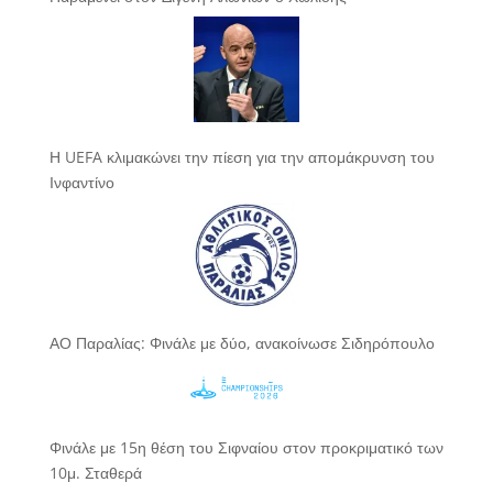
Η UEFA κλιμακώνει την πίεση για την απομάκρυνση του
Ινφαντίνο
ΑΟ Παραλίας: Φινάλε με δύο, ανακοίνωσε Σιδηρόπουλο
Φινάλε με 15η θέση του Σιφναίου στον προκριματικό των
10μ. Σταθερά