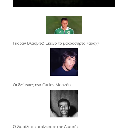
Γκόραν Βλάοβιτς: Εκείνο το μακρόσυρτο «αααχ»
Οι δαίμονες του Carlos Monzón
Ο ξυπόλητος πρίγκιπας της Αφρικής