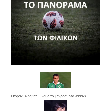
Γκόραν Βλάοβιτς: Εκείνο το μακρόσυρτο «αααχ»