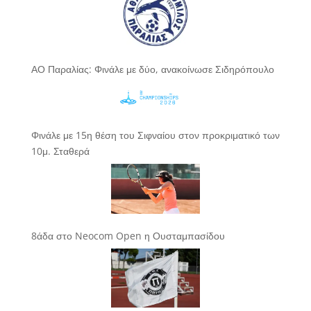
ΑΟ Παραλίας: Φινάλε με δύο, ανακοίνωσε Σιδηρόπουλο
Φινάλε με 15η θέση του Σιφναίου στον προκριματικό των
10μ. Σταθερά
8άδα στο Neocom Open η Ουσταμπασίδου