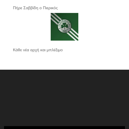
Πήρε Σαββίδη ο Πιερικός
Κάθε νέα αρχή και μπλέξιμο