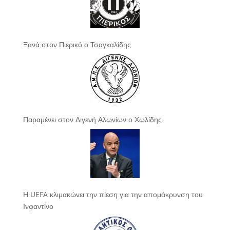
Ξανά στον Πιερικό ο Τσαγκαλίδης
Παραμένει στον Διγενή Αλωνίων ο Χωλίδης
Η UEFA κλιμακώνει την πίεση για την απομάκρυνση του
Ινφαντίνο