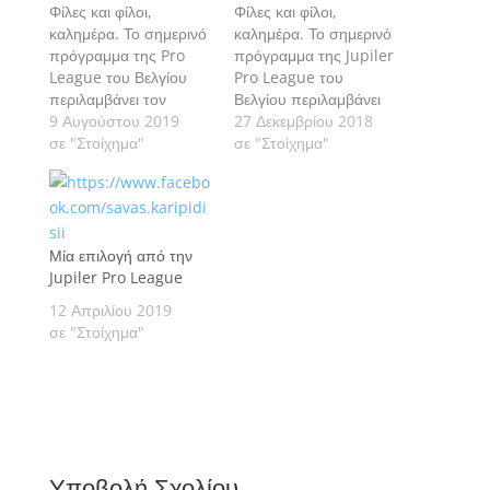
Φίλες και φίλοι,
Φίλες και φίλοι,
καλημέρα. Το σημερινό
καλημέρα. Το σημερινό
πρόγραμμα της Pro
πρόγραμμα της Jupiler
League του Βελγίου
Pro League του
περιλαμβάνει τον
Βελγίου περιλαμβάνει
αγώνα που διεξάγεται
9 Αυγούστου 2019
δύο αγώνες με τους
27 Δεκεμβρίου 2018
στο Stade Constant
σε "Στοίχημα"
οποίους
σε "Στοίχημα"
Vanden Stock, όπου η
ολοκληρώνεται η 21η
Anderlecht υποδέχεται
αγωνιστική. Πάμε να
την Mechelen και με
δούμε τις εκτιμήσεις
τον οποίο ανοίγει η 3η
μας αναλυτικά.
αγωνιστική. Πάμε να
Μία επιλογή από την
δούμε την εκτίμησή μας
Jupiler Pro League
αναλυτικά.
12 Απριλίου 2019
σε "Στοίχημα"
Υποβολή Σχολίου