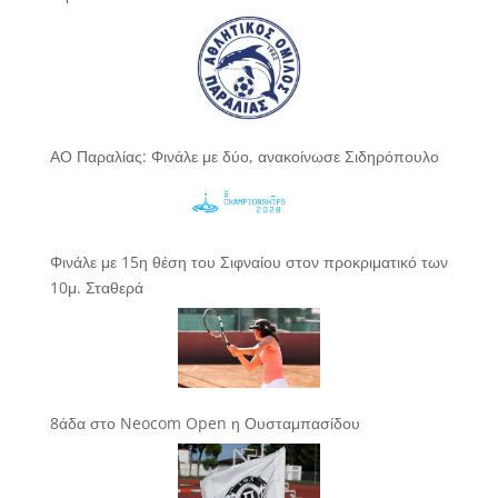
ΑΟ Παραλίας: Φινάλε με δύο, ανακοίνωσε Σιδηρόπουλο
Φινάλε με 15η θέση του Σιφναίου στον προκριματικό των
10μ. Σταθερά
8άδα στο Neocom Open η Ουσταμπασίδου