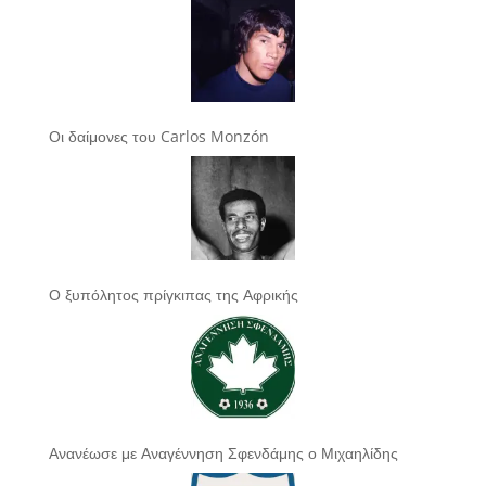
Οι δαίμονες του Carlos Monzón
Ο ξυπόλητος πρίγκιπας της Αφρικής
Ανανέωσε με Αναγέννηση Σφενδάμης ο Μιχαηλίδης