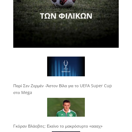
Παρί Σεν Ζερμέν -Άστον Βίλα για το UEFA Super Cup
στο Mega
Γκόραν Βλάοβιτς: Εκείνο το μακρόσυρτο «αααχ»