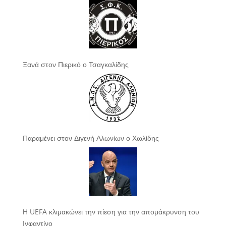
Ξανά στον Πιερικό ο Τσαγκαλίδης
Παραμένει στον Διγενή Αλωνίων ο Χωλίδης
Η UEFA κλιμακώνει την πίεση για την απομάκρυνση του
Ινφαντίνο