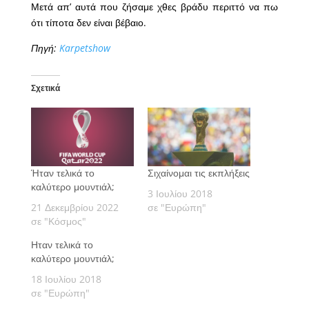
Μετά απ’ αυτά που ζήσαμε χθες βράδυ περιττό να πω
ότι τίποτα δεν είναι βέβαιο.
Πηγή:
Karpetshow
Σχετικά
Ήταν τελικά το
Σιχαίνομαι τις εκπλήξεις
καλύτερο μουντιάλ;
3 Ιουλίου 2018
21 Δεκεμβρίου 2022
σε "Ευρώπη"
σε "Κόσμος"
Ηταν τελικά το
καλύτερο μουντιάλ;
18 Ιουλίου 2018
σε "Ευρώπη"