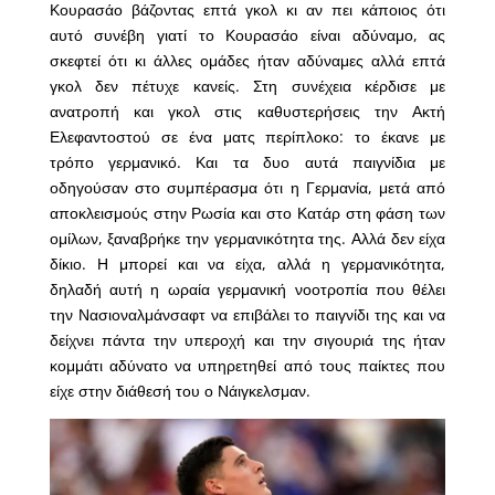
Κουρασάο βάζοντας επτά γκολ κι αν πει κάποιος ότι
αυτό συνέβη γιατί το Κουρασάο είναι αδύναμο, ας
σκεφτεί ότι κι άλλες ομάδες ήταν αδύναμες αλλά επτά
γκολ δεν πέτυχε κανείς. Στη συνέχεια κέρδισε με
ανατροπή και γκολ στις καθυστερήσεις την Ακτή
Ελεφαντοστού σε ένα ματς περίπλοκο: το έκανε με
τρόπο γερμανικό. Και τα δυο αυτά παιγνίδια με
οδηγούσαν στο συμπέρασμα ότι η Γερμανία, μετά από
αποκλεισμούς στην Ρωσία και στο Κατάρ στη φάση των
ομίλων, ξαναβρήκε την γερμανικότητα της. Αλλά δεν είχα
δίκιο. Η μπορεί και να είχα, αλλά η γερμανικότητα,
δηλαδή αυτή η ωραία γερμανική νοοτροπία που θέλει
την Νασιοναλμάνσαφτ να επιβάλει το παιγνίδι της και να
δείχνει πάντα την υπεροχή και την σιγουριά της ήταν
κομμάτι αδύνατο να υπηρετηθεί από τους παίκτες που
είχε στην διάθεσή του ο Νάιγκελσμαν.