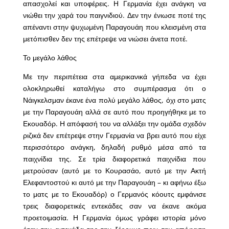
απασχολεί και υποφέρεις. Η Γερμανία έχει ανάγκη να
νιώθει την χαρά του παιγνιδιού. Δεν την ένιωσε ποτέ της
απέναντι στην ψυχωμένη Παραγουάη που κλεισμένη στα
μετόπισθεν δεν της επέτρεψε να νιώσει άνετα ποτέ.
Το μεγάλο λάθος
Με την περιπέτεια στα αμερικανικά γήπεδα να έχει
ολοκληρωθεί καταλήγω στο συμπέρασμα ότι ο
Νάιγκελσμαν έκανε ένα πολύ μεγάλο λάθος, όχι στο ματς
με την Παραγουάη αλλά σε αυτό που προηγήθηκε με το
Εκουαδόρ. Η απόφασή του να αλλάξει την ομάδα σχεδόν
ριζικά δεν επέτρεψε στην Γερμανία να βρει αυτό που είχε
περισσότερο ανάγκη, δηλαδή ρυθμό μέσα από τα
παιχνίδια της. Σε τρία διαφορετικά παιχνίδια που
μετρούσαν (αυτό με το Κουρασάο, αυτό με την Ακτή
Ελεφαντοστού κι αυτό με την Παραγουάη – κι αφήνω έξω
το ματς με το Εκουαδόρ) ο Γερμανός κόουτς εμφάνισε
τρεις διαφορετικές εντεκάδες σαν να έκανε ακόμα
προετοιμασία. Η Γερμανία όμως γράφει ιστορία μόνο