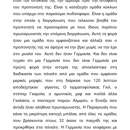
όταν την εντεκάδα της την ξέρουμε πριν την απόφαση
του προπονητή της. Είναι η κατεξοχήν ομάδα κύκλων
που υπάρχει στο παγκόσμιο ποδόσφαιρο. Είναι η ομάδα
στην οποία η διοργάνωση που τελειώνει βοηθά τον
προπονητή να προετοιμάσει με τους ίδιους περίπου
πρωταγωνιστές την επόμενη διοργάνωση. Αυτή τη φορά
ήταν μια ομάδα που εμφανιζότανε και άλλαζε σαν ο
προπονητής της να έψαχνε να την βρει χωρίς να την έχει
στο μυαλό του. Αυτό δεν ήταν Γερμανία. Και δεν είναι
τυχαίο ότι μια Γερμανία που δεν είναι Γερμανία για
πρώτη φορά στην ιστορία της αποκλείστηκε στη
διαδικασία των πέναλτι από μια ομάδα που εμφάνισε
μερικές μορφές που στη διάρκεια των 120 λεπτών
αποδείχτηκαν γίγαντες. Ο τερματοφύλακας Γκιλ, ο
στόπερ Γκαρσία, ο αμυντικός χαφ και πολλά άλλα
Γκαλάσα, ο πανταχού παρών Αλμιρόν, ο Ενσίζο όσο
άντεξε ήταν αληθινοί πρωταγωνιστές. Η Παραγουάη που
κάνει τη μικρότερη κατοχή μπάλας από όλες τις ομάδες
που βρίσκονται στους 32 έκανε το παιχνίδι της και
προκρίθηκε στα πέναλτι. Η Γερμανία που ισοφάρισε με