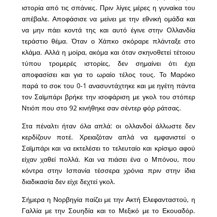
ιστορία από τις σπάνιες. Πριν λίγες μέρες η γυναίκα του
απέβαλε. Αποφάσισε να μείνει με την εθνική ομάδα και
να μην πάει κοντά της και αυτό έγινε στην Ολλανδία
τεράστιο θέμα. Όταν ο Χάπκο σκόραρε πλάνταξε στο
κλάμα. Αλλά η μοίρα, ακόμα και όταν σκηνοθετεί τέτοιου
τύπου τρομερές ιστορίες, δεν σημαίνει ότι έχει
αποφασίσει και για το ωραίο τέλος τους. Το Μαρόκο
παρά το σοκ του 0-1 ανασυντάχτηκε και με ηγέτη πάντα
τον Σαϊμπάρι βρήκε την ισοφάριση με γκολ του στόπερ
Ντιόπ που στο 92 κινήθηκε σαν σέντερ φόρ ράτσας.
Στα πέναλτι ήταν όλα απλά: οι ολλανδοί άλλωστε δεν
κερδίζουν ποτέ. Χρειαζόταν απλά να εμφανιστεί ο
Σαϊμπάρι και να εκτελέσει το τελευταίο και κρίσιμο αφού
είχαν χαθεί πολλά. Και να πιάσει ένα ο Μπόνου, που
κόντρα στην Ισπανία τέσσερα χρόνια πριν στην ίδια
διαδικασία δεν είχε δεχτεί γκολ.
Σήμερα η Νορβηγία παίζει με την Ακτή Ελεφανταστού, η
Γαλλία με την Σουηδία και το Μεξικό με το Εκουαδόρ.