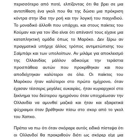
περισσότερο από ποτέ, ελπίζοντας ότι θα βρει σε μια
αντεπίθεση ένα γκολ που θα της δώσει μια πρόκριση
κόντρα στην ίδια την ροή και την λογική του παιχνιδιού.
Το μοναδικό άλλοθι που υπάρχει, και στους παίκτες του
Κούμαν και για τον ίδιο είναι ότι απέναντί τους είχανε μια
καταπληκτική ομάδα όπως το Μαρόκο. Δεν ξέρω αν
πραγματικά υπήρχε άλλος τρόπος αντιμετώπισης του
Σαϊμπάρι και των υπολοίπων. Αν μιλάμε για αποκλεισμό
της Ολλανδίας μάλλον αδικούμε την τεράστια
προσπάθεια αυτών που προκρίθηκαν και που
αποδείχτηκαν καλύτεροι σε όλα. Οι παίκτες του
Μαρόκου ήταν καλύτεροι στο πρώτο ημίχρονο, όταν
έχασαν τέσσερις μεγάλες ευκαιρίες, ήταν κυριαρχικοί στο
ξεκίνημα του δεύτερου ημιχρόνου όταν υποχρέωσαν την
Ολλανδία να αμυνθεί μαζικά και ήταν και εξαιρετικά
ψύχραιμοι όταν βρέθηκαν πίσω στο σκορ από το γκολ
του Χαπκο.
Πρέπει να πω ότι όταν σκόραρε αυτός ειδικά πίστεψα ότι
οι Ολλανδοί θα προκριθούν διότι ως σκόρερ είχε μια