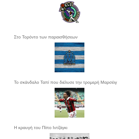
Στο Τορόντο των παραισθήσεων
Το σκάνδαλο Ταπί που διέλυσε την τρομερή Μαρσέιγ
Η κραυγή του Πίπο Ιντζάγκι