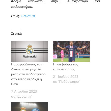
Κόσμε, υποκλίσου στην… Αυτοκράτειρα του
ποδοσφαίρου.
Πηγή:
Gazzetta
Σχετικά
Παραφράζοντας τον
Η κλεψύδρα της
Λίνεκερ στα μεγάλα
εμπιστοσύνης
ματς στο ποδόσφαιρο
21 Ιουλίου 2023
στο τέλος κερδίζει η
σε "Ποδόσφαιρο"
Ρεάλ
7 Απριλίου 2023
σε "Ευρώπη"