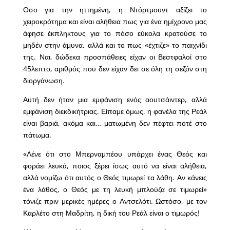
Οσο για την ηττημένη, η Ντόρτμουντ αξίζει το
χειροκρότημα και είναι αλήθεια πως για ένα ημίχρονο μας
άφησε έκπληκτους για το πόσο εύκολα κρατούσε το
μηδέν στην άμυνα, αλλά και το πως «έχτιζε» το παιχνίδι
της. Ναι, δώδεκα προσπάθειες είχαν οι Βεστφαλοί στο
45λεπτο, αριθμός που δεν είχαν δει σε όλη τη σεζόν στη
διοργάνωση.
Αυτή δεν ήταν μια εμφάνιση ενός αουτσάιντερ, αλλά
εμφάνιση διεκδικήτριας. Είπαμε όμως, η φανέλα της Ρεάλ
είναι βαριά, ακόμα και… ματωμένη δεν πέφτει ποτέ στο
πάτωμα.
«Λένε ότι στο Μπερναμπέου υπάρχει ένας Θεός και
φοράει λευκά, ποιος ξέρει ίσως αυτό να είναι αλήθεια,
αλλά νομίζω ότι αυτός ο Θεός τιμωρεί τα λάθη. Αν κάνεις
ένα λάθος, ο Θεός με τη λευκή μπλούζα σε τιμωρεί»
τόνιζε πριν μερικές ημέρες ο Αντσελότι. Ωστόσο, με τον
Καρλέτο στη Μαδρίτη, η δική του Ρεάλ είναι ο τιμωρός!