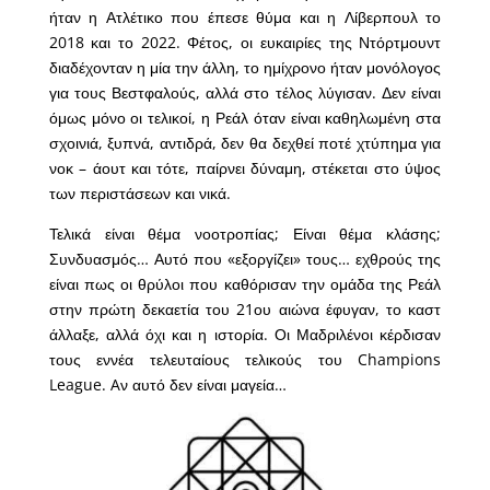
ήταν η Ατλέτικο που έπεσε θύμα και η Λίβερπουλ το
2018 και το 2022. Φέτος, οι ευκαιρίες της Ντόρτμουντ
διαδέχονταν η μία την άλλη, το ημίχρονο ήταν μονόλογος
για τους Βεστφαλούς, αλλά στο τέλος λύγισαν. Δεν είναι
όμως μόνο οι τελικοί, η Ρεάλ όταν είναι καθηλωμένη στα
σχοινιά, ξυπνά, αντιδρά, δεν θα δεχθεί ποτέ χτύπημα για
νοκ – άουτ και τότε, παίρνει δύναμη, στέκεται στο ύψος
των περιστάσεων και νικά.
Τελικά είναι θέμα νοοτροπίας; Είναι θέμα κλάσης;
Συνδυασμός… Αυτό που «εξοργίζει» τους… εχθρούς της
είναι πως οι θρύλοι που καθόρισαν την ομάδα της Ρεάλ
στην πρώτη δεκαετία του 21ου αιώνα έφυγαν, το καστ
άλλαξε, αλλά όχι και η ιστορία. Οι Μαδριλένοι κέρδισαν
τους εννέα τελευταίους τελικούς του Champions
League. Aν αυτό δεν είναι μαγεία…