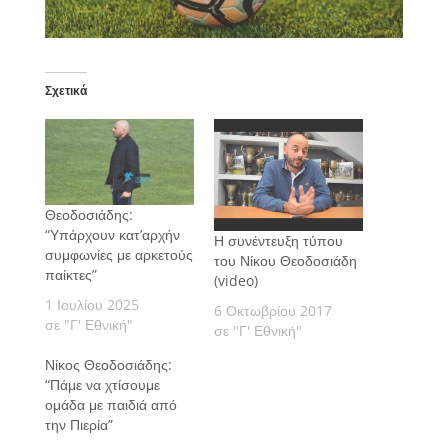
Σχετικά
Θεοδοσιάδης:
“Υπάρχουν κατ’αρχήν
Η συνέντευξη τύπου
συμφωνίες με αρκετούς
του Νίκου Θεοδοσιάδη
παίκτες”
(video)
1 Ιουλίου 2025
6 Οκτωβρίου 2017
σε "Γ' Εθνική"
σε "Γ' Εθνική"
Νίκος Θεοδοσιάδης:
“Πάμε να χτίσουμε
ομάδα με παιδιά από
την Πιερία”