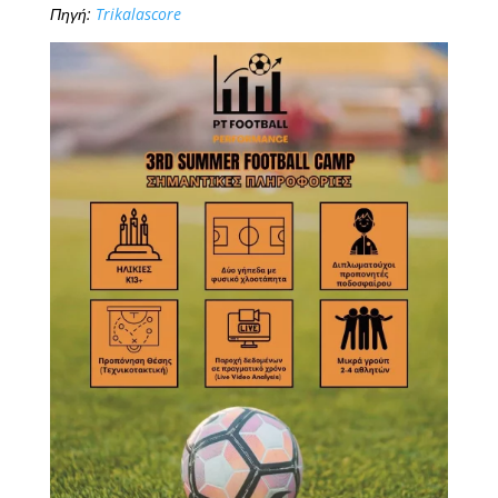
Πηγή:
Trikalascore