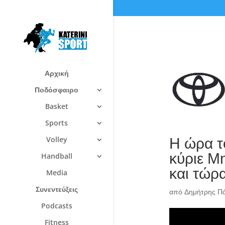
Αρχική
Ποδόσφαιρο
Basket
Sports
Η ώρα τ
Volley
κύριε Μ
Handball
και τώρ
Media
Συνεντεύξεις
από
Δημήτρης Π
Podcasts
Fitness