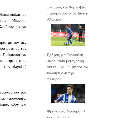
Σκούφας και Χαρεϊσβίλι
παραμένουν στον Διγενή
θέσει κιόλας σε
Αλωνίων
 των ομάδων και
λιωθούν και να
ωμα, με τον μεν
δυο ματς με τον
δε Πράσινους να
Γράφας για Γιαννούλη:
παραίτησης τους
«Κορυφαία μεταγραφη
ο των playoffs)
για τον ΠΑΟΚ, μπορεί να
καλύψει όλη την
πλευρά»
νομικού και του
α, χειρονομίες,
λημα, αλλά μια
Φρανσίσκο Μόουρα: Η
«έκρηξη» ενός