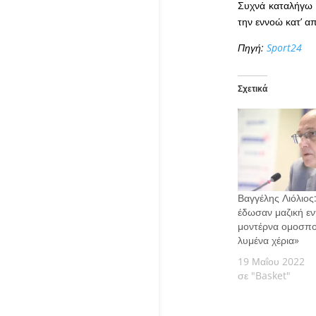
Συχνά καταλήγω 
την εννοώ κατ’ α
Πηγή:
Sport24
Σχετικά
Βαγγέλης Λιόλιος
έδωσαν μαζική εν
μοντέρνα ομοσπο
λυμένα χέρια»
19 Μαΐου 2022
σε "Basket"