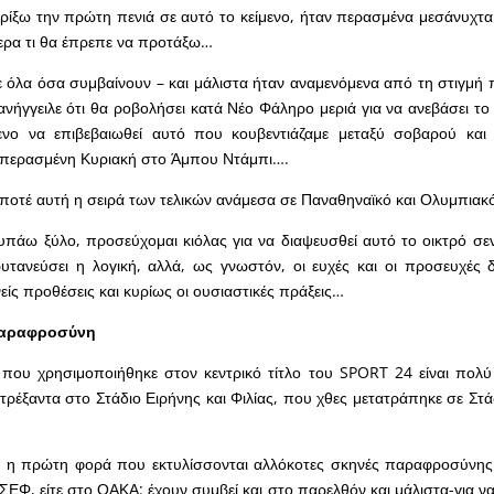
ίξω την πρώτη πενιά σε αυτό το κείμενο, ήταν περασμένα μεσάνυχτα
ερα τι θα έπρεπε να προτάξω…
 όλα όσα συμβαίνουν – και μάλιστα ήταν αναμενόμενα από τη στιγμή
νήγγειλε ότι θα ροβολήσει κατά Νέο Φάληρο μεριά για να ανεβάσει το
νο να επιβεβαιωθεί αυτό που κουβεντιάζαμε μεταξύ σοβαρού και 
περασμένη Κυριακή στο Άμπου Ντάμπι….
 ποτέ αυτή η σειρά των τελικών ανάμεσα σε Παναθηναϊκό και Ολυμπιακ
υπάω ξύλο, προσεύχομαι κιόλας για να διαψευσθεί αυτό το οικτρό σεν
ρυτανεύσει η λογική, αλλά, ως γνωστόν, οι ευχές και οι προσευχές 
ινείς προθέσεις και κυρίως οι ουσιαστικές πράξεις…
παραφροσύνη
που χρησιμοποιήθηκε στον κεντρικό τίτλο του SPORT 24 είναι πολύ 
ατρέξαντα στο Στάδιο Ειρήνης και Φιλίας, που χθες μετατράπηκε σε Στ
αι η πρώτη φορά που εκτυλίσσονται αλλόκοτες σκηνές παραφροσύνης
 ΣΕΦ, είτε στο ΟΑΚΑ: έχουν συμβεί και στο παρελθόν και μάλιστα-για ν