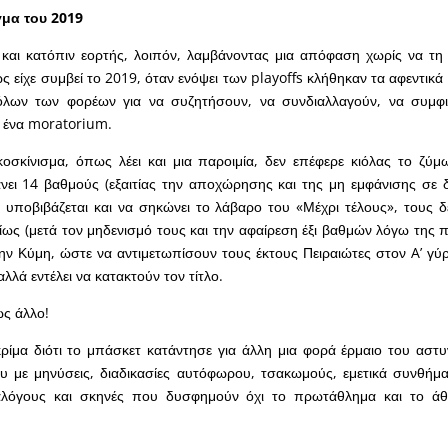
γμα του 2019
και κατόπιν εορτής, λοιπόν, λαμβάνοντας μια απόφαση χωρίς να τη 
 είχε συμβεί το 2019, όταν ενόψει των playoffs κλήθηκαν τα αφεντικά
λων των φορέων για να συζητήσουν, να συνδιαλλαγούν, να συμφι
 ένα moratorium.
οσκίνισμα, όπως λέει και μια παροιμία, δεν επέφερε κιόλας το ζύμ
νει 14 βαθμούς (εξαιτίας την αποχώρησης και της μη εμφάνισης σε 
 υποβιβάζεται και να σηκώνει το λάβαρο του «Μέχρι τέλους», τους 
ως (μετά τον μηδενισμό τους και την αφαίρεση έξι βαθμών λόγω της 
ην Κύμη, ώστε να αντιμετωπίσουν τους έκτους Πειραιώτες στον A’ γύρ
αλλά εντέλει να κατακτούν τον τίτλο.
ως άλλο!
ρίμα διότι το μπάσκετ κατάντησε για άλλη μια φορά έρμαιο του αστυ
ου με μηνύσεις, διαδικασίες αυτόφωρου, τσακωμούς, εμετικά συνθήματ
ιαλόγους και σκηνές που δυσφημούν όχι το πρωτάθλημα και το άθ