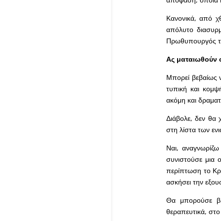
Κανονικά, από χ
απόλυτο διασυρμ
Πρωθυπουργός τ
Ας ματαιωθούν ο
Μπορεί βεβαίως ν
τυπική και κομψ
ακόμη και δραματ
Διάβολε, δεν θα 
στη λίστα των εν
Ναι, αναγνωρίζω
συνιστούσε μια 
περίπτωση το Κρά
ασκήσει την εξου
Θα μπορούσε βε
θεραπευτικά, στο