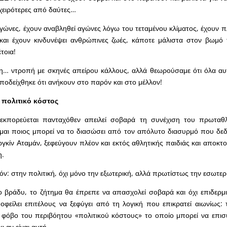
 χειρότερες από δαύτες…
γώνες, έχουν αναβληθεί αγώνες λόγω του τεταμένου κλίματος, έχουν π
και έχουν κινδυνέψει ανθρώπινες ζωές, κάποτε μάλιστα στον βωμό 
τοια!
ι η… ντροπή με σκηνές απείρου κάλλους, αλλά θεωρούσαμε ότι όλα α
ποδείχθηκε ότι ανήκουν στο παρόν και στο μέλλον!
 πολιτικό κόστος
κπορεύεται πανταχόθεν απειλεί σοβαρά τη συνέχιση του πρωταθλ
έμαι ποιος μπορεί να το διασώσει από τον απόλυτο διασυρμό που δε
κίν Αταμάν, ξεφεύγουν πλέον και εκτός αθλητικής παιδιάς και αποκτο
η.
ν: στην πολιτική, όχι μόνο την εξωτερική, αλλά πρωτίστως την εσωτερ
ο βράδυ, το ζήτημα θα έπρεπε να απασχολεί σοβαρά και όχι επιδερμι
φείλει επιτέλους να ξεφύγει από τη λογική που επικρατεί αιωνίως: 
 φόβο του περιβόητου «πολιτικού κόστους» το οποίο μπορεί να επισ
ι αν είναι αυτή