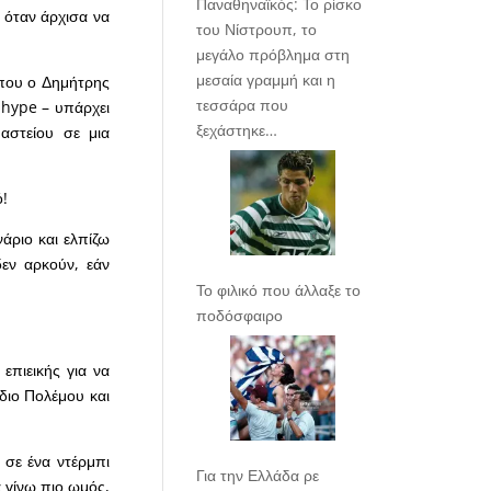
Παναθηναϊκός: Το ρίσκο
 όταν άρχισα να
του Νίστρουπ, το
μεγάλο πρόβλημα στη
μεσαία γραμμή και η
 που ο Δημήτρης
τεσσάρα που
 hype – υπάρχει
ξεχάστηκε…
αστείου σε μια
ό!
άριο και ελπίζω
δεν αρκούν, εάν
Το φιλικό που άλλαξε το
ποδόσφαιρο
επιεικής για να
άδιο Πολέμου και
 σε ένα ντέρμπι
Για την Ελλάδα ρε
α γίνω πιο ωμός,