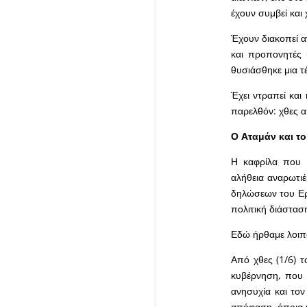
έχουν συμβεί και
Έχουν διακοπεί α
και προπονητές 
θυσιάσθηκε μια τέ
Έχει ντραπεί κα
παρελθόν: χθες α
Ο Αταμάν και το
Η καφρίλα που ε
αλήθεια αναρωτι
δηλώσεων του Εργ
πολιτική διάστασ
Εδώ ήρθαμε λοιπό
Από χθες (1/6) τ
κυβέρνηση, που ο
ανησυχία και τον
απόφαση, όποια κ