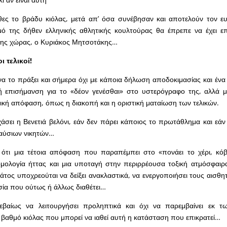
θες το βράδυ κιόλας, μετά απ’ όσα συνέβησαν και αποτελούν τον ευ
ό της δήθεν ελληνικής αθλητικής κουλτούρας θα έπρεπε να έχει επ
ης χώρας, ο Κυριάκος Μητσοτάκης…
ι τελικοί!
α το πράξει και σήμερα όχι με κάποια δήλωση αποδοκιμασίας και ένα 
ή επισήμανση για το «δέον γενέσθαι» στο υστερόγραφο της, αλλά μ
ική απόφαση, όπως η διακοπή και η οριστική ματαίωση των τελικών.
χάσει η Βενετιά βελόνι, εάν δεν πάρει κάποιος το πρωτάθλημα και εάν
ιαύσιων νικητών…
 ότι μια τέτοια απόφαση που παραπέμπει στο «πονάει το χέρι, κόβ
ομολογία ήττας και μια υποταγή στην περιρρέουσα τοξική ατμόσφαιρ
τος υποχρεούται να δείξει ανακλαστικά, να ενεργοποιήσει τους αισθητ
σία που ούτως ή άλλως διαθέτει…
βαίως να λειτουργήσει προληπτικά και όχι να παρεμβαίνει εκ τ
 βαθμό κιόλας που μπορεί να ιαθεί αυτή η κατάσταση που επικρατεί…