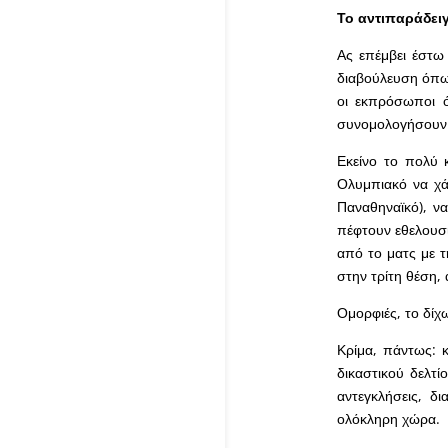
Το αντιπαράδει
Ας επέμβει έστω 
διαβούλευση όπως
οι εκπρόσωποι ό
συνομολογήσουν
Εκείνο το πολύ κ
Ολυμπιακό να χά
Παναθηναϊκό), να
πέφτουν εθελουσί
από το ματς με τ
στην τρίτη θέση, 
Ομορφιές, το δίχ
Κρίμα, πάντως: κ
δικαστικού δελτί
αντεγκλήσεις, δ
ολόκληρη χώρα.