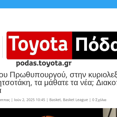
ου Πρωθυπουργού, στην κυριολεξ
ητσοτάκη, τα μάθατε τα νέα; Διακ
α
άππας
|
Ιούν 2, 2025 10:45
|
Basket
,
Basket League
|
0 Σχόλια