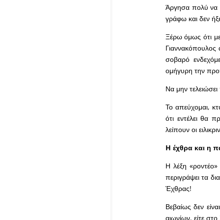
Άργησα πολύ να ρ
γράφω και δεν ήξ
Ξέρω όμως ότι με
Γιαννακόπουλος α
σοβαρό ενδεχόμε
ομήγυρη την προ
Να μην τελειώσει
Το απεύχομαι, κτ
ότι εντέλει θα π
λείπουν οι ειλικρ
H έχθρα και η 
Η λέξη «ροντέο» 
περιγράψει τα δι
Έχθρας!
Βεβαίως δεν είν
αιωνίων, είτε στο