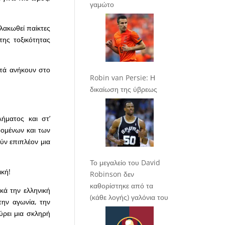
γαμώτο
λακωθεί παίκτες
της τοξικότητας
υτά ανήκουν στο
Robin van Persie: Η
δικαίωση της ύβρεως
ήματος και στ’
δομένων και των
ύν επιπλέον μια
Το μεγαλείο του David
ική!
Robinson δεν
καθορίστηκε από τα
κά την ελληνική
(κάθε λογής) γαλόνια του
την αγωνία, την
ύρει μια σκληρή