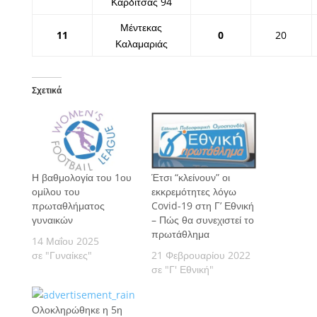
Καρδίτσας 94
Μέντεκας
11
0
20
Καλαμαριάς
Σχετικά
Η βαθμολογία του 1ου
Έτσι “κλείνουν” οι
ομίλου του
εκκρεμότητες λόγω
πρωταθλήματος
Covid-19 στη Γ’ Εθνική
γυναικών
– Πώς θα συνεχιστεί το
πρωτάθλημα
14 Μαΐου 2025
σε "Γυναίκες"
21 Φεβρουαρίου 2022
σε "Γ' Εθνική"
Ολοκληρώθηκε η 5η