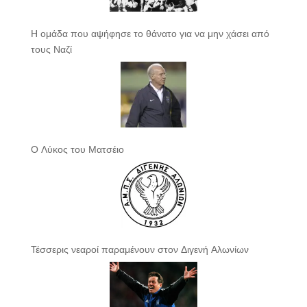
Η ομάδα που αψήφησε το θάνατο για να μην χάσει από
τους Ναζί
Ο Λύκος του Ματσέιο
Τέσσερις νεαροί παραμένουν στον Διγενή Αλωνίων