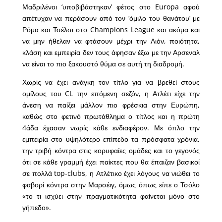
Μαδριλένοι ‘υποβιβάστηκαν’ φέτος στο Europa αφού
απέτυχαν να περάσουν από τον ‘όμιλο του θανάτου’ με
Ρόμα και Τσέλσι στο Champions League και ακόμα και
να μην ήθελαν να φτάσουν μέχρι την Λιόν, ποιότητα,
κλάση και εμπειρία δεν τους άφησαν έξω με την Αρσεναλ
να είναι το πιο ξακουστό θύμα σε αυτή τη διαδρομή.
Χωρίς να έχει ανάγκη τον τίτλο για να βρεθεί στους
ομίλους του CL την επόμενη σεζόν, η Ατλέτι είχε την
άνεση να παίξει μάλλον πιο φρέσκια στην Ευρώπη,
καθώς στο φετινό πρωτάθλημα ο τίτλος και η πρώτη
4άδα έχασαν νωρίς κάθε ενδιαφέρον. Με όπλο την
εμπειρία στο υψηλότερο επίπεδο τα πρόσφατα χρόνια,
την τριβή κόντρα στις κορυφαίες ομάδες και το γεγονός
ότι σε κάθε γραμμή έχει παίκτες που θα έπαιζαν βασικοί
σε πολλά top-clubs, η Ατλέτικο έχει λόγους να νιώθει το
φαβορί κόντρα στην Μαρσέιγ, όμως όπως είπε ο Τσόλο
«το τι ισχύει στην πραγματικότητα φαίνεται μόνο στο
γήπεδο».