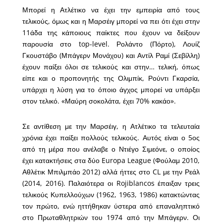
Μπορεί η Ατλέτικο να έχει την εμπειρία από τους
τελικούς, όμως και η Μαρσέιγ μπορεί να πει ότι έχει στην
11άδα της κάποιους παίκτες που έχουν να δείξουν
παρουσία στο top-level. Ρολάντο (Πόρτο), Λουίζ
Γκουστάβο (Μπάγερν Μονάχου) και Αντίλ Ραμί (Σεβίλλη)
έχουν παίξει όλοι σε τελικούς και στην… τελική, όπως
είπε και ο προπονητής της Ολιμπίκ, Ρούντι Γκαρσία,
υπάρχει η λύση για το όποιο άγχος μπορεί να υπάρξει
στον τελικό. «Μαύρη σοκολάτα, έχει 70% κακάο».
Σε αντίθεση με την Μαρσέιγ, η Ατλέτικο τα τελευταία
χρόνια έχει παίξει πολλούς τελικούς. Αυτός είναι ο 5ος
από τη μέρα που ανέλαβε ο Ντιέγο Σιμεόνε, ο οποίος
έχει κατακτήσεις στα δύο Europa League (Φούλαμ 2010,
Αθλέτικ Μπιλμπάο 2012) αλλά ήττες στο CL με την Ρεάλ
(2014, 2016). Παλαιότερα οι Rojiblancos έπαιξαν τρεις
τελικούς Κυπελλούχων (1962, 1963, 1986) κατακτώντας
τον πρώτο, ενώ ηττήθηκαν ύστερα από επαναληπτικό
στο Πρωταθλητριών του 1974 από την Μπάγερν. Οι