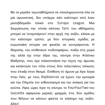
Με τα μεγάλα πρωταθλήματα να ολοκληρώνονται όλα σε
μία αγωνιστική, δεν υπάρχει κάτι καλύτερο από έναν
μεσοβδόμαδο τελικό στο Europa League. Μια
διοργάνωση την οποία κάποιοι fans του αθλήματος
μπορεί να ‘σνομπάρουν’ στην αρχή της σεζόν, κλείνει με
τον καλύτερο τρόπο, με δύο ιστορικές ομάδες με
ευρωπαϊκή ιστορία και φανέλα να κοντράρονται. Η
Μαρσέιγ, του επιθετικού ποδοσφαίρου, παίζει στη χώρα
της αλλά όχι στην έδρα της, κόντρα στην Ατλέτικο
Μαδρίτης, που έχει τελειοποιήσει την τέχνη της άμυνας
και κατέκτησε τον τίτλο στους δύο τελευταίους τελικούς
που έπαιξε στον θεσμό. Επίθεση vs άμυνα με λίγα λόγια
στην Λιόν, με τους Rojiblancos να έχουν την εμπειρία
και την Ολιμπίκ τον ενθουσιασμό και την ανάγκη για την
κούπα. Λίγες ώρες πριν τη σέντρα, το FourFourTwo του
Gazzetta αφιερώνει μερικές γραμμές στις δύο ομάδες
που θέλουν να κάνουν φιέστα το κλείσιμο της σεζόν.
Allez!