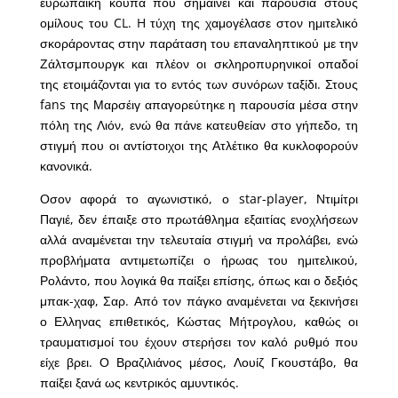
ευρωπαϊκή κούπα που σημαίνει και παρουσία στους
ομίλους του CL. H τύχη της χαμογέλασε στον ημιτελικό
σκοράροντας στην παράταση του επαναληπτικού με την
Ζάλτσμπουργκ και πλέον οι σκληροπυρηνικοί οπαδοί
της ετοιμάζονται για το εντός των συνόρων ταξίδι. Στους
fans της Μαρσέιγ απαγορεύτηκε η παρουσία μέσα στην
πόλη της Λιόν, ενώ θα πάνε κατευθείαν στο γήπεδο, τη
στιγμή που οι αντίστοιχοι της Ατλέτικο θα κυκλοφορούν
κανονικά.
Οσον αφορά το αγωνιστικό, ο star-player, Ντιμίτρι
Παγιέ, δεν έπαιξε στο πρωτάθλημα εξαιτίας ενοχλήσεων
αλλά αναμένεται την τελευταία στιγμή να προλάβει, ενώ
προβλήματα αντιμετωπίζει ο ήρωας του ημιτελικού,
Ρολάντο, που λογικά θα παίξει επίσης, όπως και ο δεξιός
μπακ-χαφ, Σαρ. Από τον πάγκο αναμένεται να ξεκινήσει
ο Ελληνας επιθετικός, Κώστας Μήτρογλου, καθώς οι
τραυματισμοί του έχουν στερήσει τον καλό ρυθμό που
είχε βρει. Ο Βραζιλιάνος μέσος, Λουίζ Γκουστάβο, θα
παίξει ξανά ως κεντρικός αμυντικός.