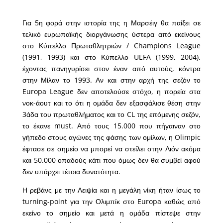
Για 5η φορά στην ιστορία της η Μαρσέιγ θα παίξει σε
τελικό ευρωπαϊκής διοργάνωσης ύστερα από εκείνους
στο Κύπελλο Πρωταθλητριών / Champions League
(1991, 1993) και στο Κύπελλο UEFA (1999, 2004),
έχοντας πανηγυρίσει στον έναν από αυτούς, κόντρα
στην Μίλαν το 1993. Αν και στην αρχή της σεζόν το
Europa League δεν αποτελούσε στόχο, η πορεία στα
νοκ-άουτ και το ότι η ομάδα δεν εξασφάλισε θέση στην
3άδα του πρωταθλήματος και το CL της επόμενης σεζόν,
το έκανε must. Από τους 15.000 που πήγαιναν στο
γήπεδο στους αγώνες της φάσης των ομίλων, η Olimpic
έφτασε σε σημείο να μπορεί να στείλει στην Λιόν ακόμα
και 50.000 οπαδούς κάτι που όμως δεν θα συμβεί αφού
δεν υπάρχει τέτοια δυνατότητα.
Η ρεβάνς με την Λειψία και η μεγάλη νίκη ήταν ίσως το
turning-point για την Ολιμπίκ στο Europa καθώς από
εκείνο το σημείο και μετά η ομάδα πίστεψε στην