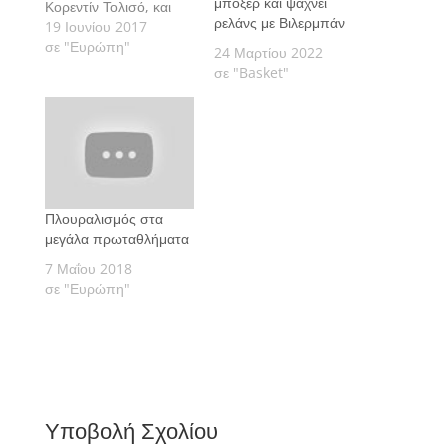
μποξέρ και ψάχνει
Κορεντίν Τολισό, και
ρελάνς με Βιλερμπάν
πως πήρε τη λάμψη
19 Ιουνίου 2017
από τους
σε "Ευρώπη"
24 Μαρτίου 2022
επιθετικογενείς σταρ
σε "Basket"
της Λιόν.
Πλουραλισμός στα
μεγάλα πρωταθλήματα
7 Μαΐου 2018
σε "Ευρώπη"
Υποβολή Σχολίου