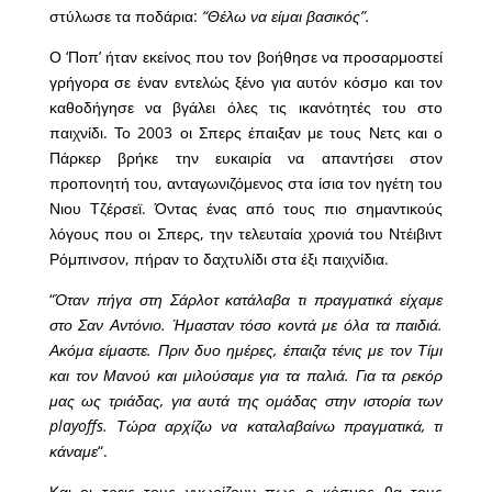
στύλωσε τα ποδάρια:
“Θέλω να είμαι βασικός”.
Ο ‘Ποπ’ ήταν εκείνος που τον βοήθησε να προσαρμοστεί
γρήγορα σε έναν εντελώς ξένο για αυτόν κόσμο και τον
καθοδήγησε να βγάλει όλες τις ικανότητές του στο
παιχνίδι. Το 2003 οι Σπερς έπαιξαν με τους Νετς και ο
Πάρκερ βρήκε την ευκαιρία να απαντήσει στον
προπονητή του, ανταγωνιζόμενος στα ίσια τον ηγέτη του
Νιου Τζέρσεϊ. Όντας ένας από τους πιο σημαντικούς
λόγους που οι Σπερς, την τελευταία χρονιά του Ντέιβιντ
Ρόμπινσον, πήραν το δαχτυλίδι στα έξι παιχνίδια.
“
Όταν πήγα στη Σάρλοτ κατάλαβα τι πραγματικά είχαμε
στο Σαν Αντόνιο. Ήμασταν τόσο κοντά με όλα τα παιδιά.
Ακόμα είμαστε. Πριν δυο ημέρες, έπαιζα τένις με τον Τίμι
και τον Μανού και μιλούσαμε για τα παλιά. Για τα ρεκόρ
μας ως τριάδας, για αυτά της ομάδας στην ιστορία των
playoffs. Τώρα αρχίζω να καταλαβαίνω πραγματικά, τι
κάναμε
“.
Και οι τρεις τους γνωρίζουν πως ο κόσμος θα τους