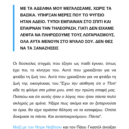
ΜΕ ΤΑ ΑΔΕΛΦΙΑ ΜΟΥ ΜΕΓΑΛΩΣΑΜΕ, ΧΩΡΙΣ ΤΑ
ΒΑΣΙΚΑ. ΥΠΗΡΞΑΝ ΜΕΡΕΣ ΠΟΥ ΤΟ ΨΥΓΕΙΟ
ΗΤΑΝ ΑΔΕΙΟ. ΤΥΠΟΙ ΕΜΠΑΙΝΑΝ ΣΤΟ ΣΠΙΤΙ ΚΑΙ
ΕΠΑΙΡΝΑΝ ΤΗΝ ΤΗΛΕΟΡΑΣΗ, ΓΙΑΤΙ ΔΕΝ ΕΙΧΑΜΕ
ΛΕΦΤΑ ΝΑ ΠΛΗΡΩΣΟΥΜΕ ΤΟΥΣ ΛΟΓΑΡΙΑΣΜΟΥΣ.
ΟΛΑ ΑΥΤΑ ΜΕΝΟΥΝ ΣΤΟ ΜΥΑΛΟ ΣΟΥ. ΔΕΝ ΘΕΣ
ΝΑ ΤΑ ΞΑΝΑΖΗΣΕΙΣ
Οι δύσκολες στιγμές που έζησε ως παιδί έγιναν, όπως
έχει πει, το κίνητρο του. Αυτό που χρειαζόταν για να
φτιάξει τη ζωή του. Αυτό που χρειαζόταν για να φτιάξει τη
ζωή της οικογένειας του.
“Έχω την αίσθηση ότι ο ‘Ποπ’
είδε τη φλόγα στα μάτια μου, από την πρώτη επαφή μας.
Πιστεύω και ότι αυτός ήταν ο λόγος που ήταν πάντα πολύ
σκληρός με εμένα. Ήξερε πως ακόμα και αν ξεπερνούσε
τα όρια, θα είχα τεράστια θέληση να τα καταφέρω. Οπότε
δοκίμασε τα πάντα. Και ανταποκρινόμουν. Πάντα
“.
Μαζί με τον Ντιρκ Νοβίτσκι
και τον Πάου Γκασόλ άνοιξαν