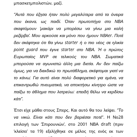
μπασκετμπολιστών, μαζί.
“Αυτά που έζησα ήταν πολύ μεγαλύτερα από τα όνειρα
που έκανα, ως παιδί. Όταν πρωτοπήγα στο ΝΒΑ
σκεφτόμουν ‘μακάρι να μπορέσω να γίνω μια καλή
ρεζέρβα’. Μου αρκούσε και μόνο που ήμουν NBAer. Ποτέ
δεν σκέφτηκα ότι θα γίνω starter ή ο πιο νέος σε ηλικία
point guard που έγινε starter στο ΝΒΑ. Ή ο πρώτος
Ευρωπαίος MVP σε τελικούς του ΝΒΑ. Σωματικά
μπορούσα να αγωνιστώ άλλη μια διετία. Αν δεν παίζω
όμως, για να διεκδικώ το πρωτάθλημα, σκέφτομαι γιατί να
το κάνω; Για αυτό είναι πολύ διαφορετικό για εμένα, να
επικεντρωθώ πνευματικά, να αποκτήσω κίνητρο ώστε να
παίξω το άθλημα που λατρεύω: επειδή θέλω να κερδίσω
κάτι”.
Έτσι είχε μάθει στους Σπερς. Και αυτό θα του λείψει.
“Το
να νικώ. Είναι κάτι που δεν βαριέσαι ποτέ
“. Η Νο28
επιλογή των ‘Σπιρουνιών’, στο 2001 ΝΒΑ draft (πριν
‘κλείσει’ τα 19) εξελίχθηκε σε μέλος της ενός εκ των