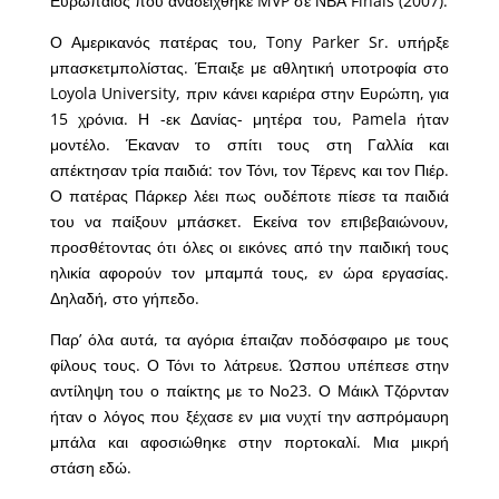
Ευρωπαίος που αναδείχθηκε MVP σε ΝΒΑ Finals (2007).
Ο Αμερικανός πατέρας του, Tony Parker Sr. υπήρξε
μπασκετμπολίστας. Έπαιξε με αθλητική υποτροφία στο
Loyola University, πριν κάνει καριέρα στην Ευρώπη, για
15 χρόνια. Η -εκ Δανίας- μητέρα του, Pamela ήταν
μοντέλο. Έκαναν το σπίτι τους στη Γαλλία και
απέκτησαν τρία παιδιά: τον Τόνι, τον Τέρενς και τον Πιέρ.
Ο πατέρας Πάρκερ λέει πως ουδέποτε πίεσε τα παιδιά
του να παίξουν μπάσκετ. Εκείνα τον επιβεβαιώνουν,
προσθέτοντας ότι όλες οι εικόνες από την παιδική τους
ηλικία αφορούν τον μπαμπά τους, εν ώρα εργασίας.
Δηλαδή, στο γήπεδο.
Παρ’ όλα αυτά, τα αγόρια έπαιζαν ποδόσφαιρο με τους
φίλους τους. Ο Τόνι το λάτρευε. Ώσπου υπέπεσε στην
αντίληψη του ο παίκτης με το Νο23. Ο Μάικλ Τζόρνταν
ήταν ο λόγος που ξέχασε εν μια νυχτί την ασπρόμαυρη
μπάλα και αφοσιώθηκε στην πορτοκαλί. Μια μικρή
στάση εδώ.