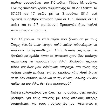
πρώην συνεργάτης του Πόποβιτς, Τζέιμς Μπορέγκο.
Eίχε ως συνολικό χρόνο συμμετοχής τα 38.279 λεπτά. Τα
37.276 σε 17 σεζόν με τα ‘Σπιρούνια’ (31.1 ανά
αγώνα).Οι αριθμοί καριέρας ήταν οι 15.5 πόντοι, οι 5.6
ασίστ και τα 2.7 ριμπάουντ. Προφανώς ήταν πολλά
περισσότερα από αυτά.
“Για 17 χρόνια, σε κάθε σεζόν που ξεκινούσα με τους
Σπερς ένιωθα πως είχαμε πολύ καλές πιθανότητες να
πάρουμε το πρωτάθλημα. Ήταν λοιπόν, περίεργο να
βρεθυώ σε ομάδα όπου το σκεπτικό ήταν ‘δεν υπάρχει
περίπτωση να πάρουμε τον τίτλο’. Μολονότι πέρασα
τέλεια και όλοι μου φέρθηκαν υπέροχα, στο τέλος της
ημέρας παίζω μπάσκετ για να κερδίσω κάτι. Αυτό έκανα
με το Σαν Αντόνιο, αλλά και με την εθνική Γαλλίας. Αν δεν
παίζω για τον τίτλο, δεν έχω προορισμό”.
Νιώθει ευλογημένος για όλα. Για τις ομάδες στις οποίες
βρέθηκε, για τους παίκτες με τους οποίους υπήρξε
συμπαίκτης, για τους προπονητές του. Λέει πως η