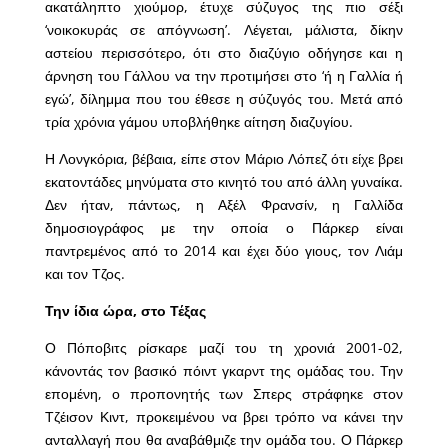
ακατάληπτο χιούμορ, έτυχε σύζυγος της πιο σέξι
‘νοικοκυράς σε απόγνωση’. Λέγεται, μάλιστα, δίκην
αστείου περισσότερο, ότι στο διαζύγιο οδήγησε και η
άρνηση του Γάλλου να την προτιμήσει στο ‘ή η Γαλλία ή
εγώ’, δίλημμα που του έθεσε η σύζυγός του. Μετά από
τρία χρόνια γάμου υποβλήθηκε αίτηση διαζυγίου.
Η Λονγκόρια, βέβαια, είπε στον Μάριο Λόπεζ ότι είχε βρει
εκατοντάδες μηνύματα στο κινητό του από άλλη γυναίκα.
Δεν ήταν, πάντως, η Αξέλ Φρανσίν, η Γαλλίδα
δημοσιογράφος με την οποία ο Πάρκερ είναι
παντρεμένος από το 2014 και έχει δύο γιους, τον Λιάμ
και τον Τζος.
Την ίδια ώρα, στο Τέξας
Ο Πόποβιτς ρίσκαρε μαζί του τη χρονιά 2001-02,
κάνοντάς τον βασικό πόιντ γκαρντ της ομάδας του. Την
επομένη, ο προπονητής των Σπερς στράφηκε στον
Τζέισον Κιντ, προκειμένου να βρει τρόπο να κάνει την
ανταλλαγή που θα αναβάθμιζε την ομάδα του. Ο Πάρκερ