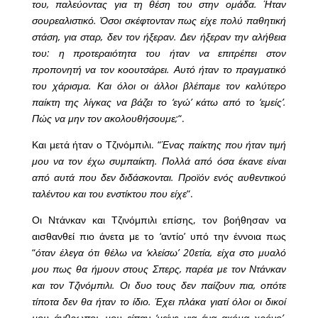
του, παλεύοντας για τη θέση του στην ομάδα. Ήταν
σουρεαλιστικό. Όσοι σκέφτονταν πως είχε πολύ παθητική
στάση, για σταρ, δεν τον ήξεραν. Δεν ήξεραν την αλήθεια
του: η προτεραιότητα του ήταν να επιτρέπει στον
προπονητή να τον κοουτσάρει. Αυτό ήταν το πραγματικό
του χάρισμα. Και όλοι οι άλλοι βλέπαμε τον καλύτερο
παίκτη της λίγκας να βάζει το ‘εγώ’ κάτω από το ‘εμείς’.
Πώς να μην τον ακολουθήσουμε;
“.
Και μετά ήταν ο Τζινόμπιλι. “
Ένας παίκτης που ήταν τιμή
μου να τον έχω συμπαίκτη. Πολλά από όσα έκανε είναι
από αυτά που δεν διδάσκονται. Προϊόν ενός αυθεντικού
ταλέντου και του ενστίκτου που είχε
“.
Οι Ντάνκαν και Τζινόμπιλι επίσης, τον βοήθησαν να
αισθανθεί πιο άνετα με το ‘αντίο’ υπό την έννοια πως
“
όταν έλεγα ότι θέλω να ‘κλείσω’ 20ετία, είχα στο μυαλό
μου πως θα ήμουν στους Σπερς, παρέα με τον Ντάνκαν
και τον Τζινόμπιλι. Οι δυο τους δεν παίζουν πια, οπότε
τίποτα δεν θα ήταν το ίδιο. Έχει πλάκα γιατί όλοι οι δικοί
μου άνθρωποι, μου είπαν ‘μείνε για ένα ακόμα χρόνο’.