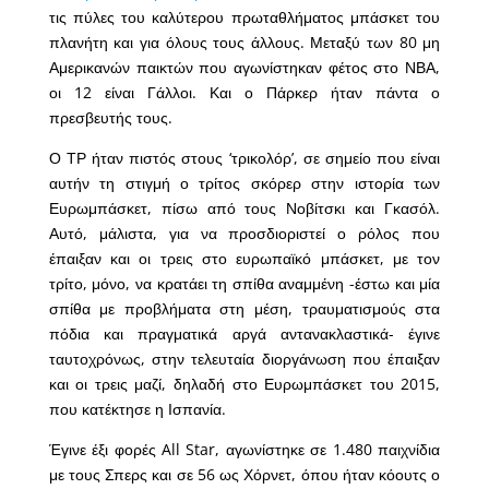
τις πύλες του καλύτερου πρωταθλήματος μπάσκετ του
πλανήτη και για όλους τους άλλους. Μεταξύ των 80 μη
Αμερικανών παικτών που αγωνίστηκαν φέτος στο ΝΒΑ,
οι 12 είναι Γάλλοι. Και ο Πάρκερ ήταν πάντα ο
πρεσβευτής τους.
Ο ΤΡ ήταν πιστός στους ‘τρικολόρ’, σε σημείο που είναι
αυτήν τη στιγμή ο τρίτος σκόρερ στην ιστορία των
Ευρωμπάσκετ, πίσω από τους Νοβίτσκι και Γκασόλ.
Αυτό, μάλιστα, για να προσδιοριστεί ο ρόλος που
έπαιξαν και οι τρεις στο ευρωπαϊκό μπάσκετ, με τον
τρίτο, μόνο, να κρατάει τη σπίθα αναμμένη -έστω και μία
σπίθα με προβλήματα στη μέση, τραυματισμούς στα
πόδια και πραγματικά αργά αντανακλαστικά- έγινε
ταυτοχρόνως, στην τελευταία διοργάνωση που έπαιξαν
και οι τρεις μαζί, δηλαδή στο Ευρωμπάσκετ του 2015,
που κατέκτησε η Ισπανία.
Έγινε έξι φορές All Star, αγωνίστηκε σε 1.480 παιχνίδια
με τους Σπερς και σε 56 ως Χόρνετ, όπου ήταν κόουτς ο