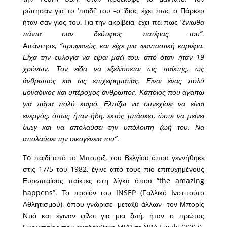
ρώτησαν για το ‘παιδί’ του -ο ίδιος έχει πως ο Πάρκερ
ήταν σαν γιος του. Για την ακρίβεια, έχει πει πως
“ένιωθα
πάντα σαν δεύτερος πατέρας του”
.
Απάντησε,
“προφανώς και είχε μια φανταστική καριέρα.
Είχα την ευλογία να είμαι μαζί του, από όταν ήταν 19
χρόνων. Τον είδα να εξελίσσεται ως παίκτης, ως
άνθρωπος και ως επιχειρηματίας. Είναι ένας πολύ
μοναδικός και υπέροχος άνθρωπος. Κάποιος που αγαπώ
για πάρα πολύ καιρό. Ελπίζω να συνεχίσει να είναι
ενεργός, όπως ήταν ήδη, εκτός μπάσκετ, ώστε να μείνει
busy και να απολαύσει την υπόλοιπη ζωή του. Να
απολαύσει την οικογένεια του”
.
To παιδί από το Μπουρζ, του Βελγίου όπου γεννήθηκε
στις 17/5 του 1982, έγινε από τους πιο επιτυχημένους
Ευρωπαίους παίκτες στη λίγκα όπου “the amazing
happens”. Το προϊόν του INSEP (Γαλλικό Ινστιτούτο
Αθλητισμού), όπου γνώρισε -μεταξύ άλλων- τον Μπορίς
Ντιό και έγιναν φίλοι για μια ζωή, ήταν ο πρώτος