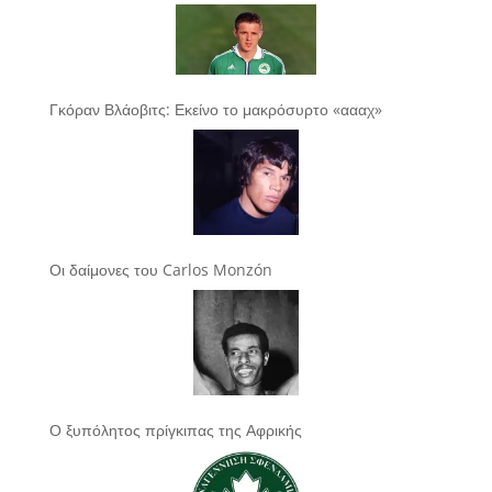
Γκόραν Βλάοβιτς: Εκείνο το μακρόσυρτο «αααχ»
Οι δαίμονες του Carlos Monzón
Ο ξυπόλητος πρίγκιπας της Αφρικής