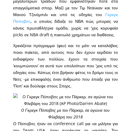
μεγαλύτερων τριάδων που εμφανίστηκαν ποτέ στα
επαγγελματικά σπορ. Μαζί με τον Τιμ Ντάνκαν και τον
Μανού Τζινόμπιλι και υπό τις οδηγίες του
Γκρεγκ
Πόποβιτς
, ο οποίος δίδαξε το ΝΒΑ πώς μπορείς να
κάνεις πρωταθλήτρια ομάδα, χωρίς να ‘χεις κορυφαία
picks σε NBA draft ή πακτωλό χρημάτων να διαθέσεις.
Xρειάζεται πρόγραμμα (φευ) και το μάτι να καταλάβεις
ποιοι παίκτες, από αυτούς που δεν έχουν κερδίσει το
ενδιαφέρον των πολλών, έχουν τα στοιχεία που
‘κουμπώνουν’ σε αυτά των υπολοίπων που ‘χεις υπό τις
οδηγίες σου. Κάπως έτσι βρήκαν φέτος το δρόμο τους οι
Νετς -με επικεφαλής έναν άνθρωπο που έπαιξε για τον
‘Ποπ’ και δούλεψε στους Σπερς.
O Γκρεγκ Πόποβιτς με τον Πάρκερ, σε αγώνα του
Φλεβάρη του 2018
Ο Πόποβιτς ήταν σε conference call για να μιλήσει για
την Team USA, όταν προέκυψε το μαντάτο. Τον