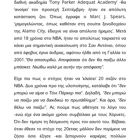
διεθνή ακαδημία ‘Tony Parker Adequat Academy’ -θα
‘ανοίγει’ τον προσεχή Σεπτέμβρη- ήταν σε απόλυτη
κατάσταση ζεν. Όπως έγραψε ο Marc J. Spears,
‘χαμογελώντας, όπως καθόταν στη σουίτα ξενοδοχείου
της Alamo City, έδειχνε να είναι απόλυτα ήρεμος’. Μετά
από 18 χρόνια στο ΝΒΑ, ήταν το απολύτως ταιριαστό να
κάνει μια σημαντική ανακοίνωση στο Σαν Αντόνιο, όπου
από έφηβος έγινε άνδρας, αφότου ήλθε από τη Γαλλία το
2001.
“Θα αποσυρθώ. Aποφάσισα ότι δεν θα παίξω άλλο
μπάσκετ. Νιώθω καλά με αυτήν την απόφαση”.
Είχε πει πως ο στόχος ήταν να ‘κλείσει’ 20 σεζόν στο
ΝΒΑ. Δυο χρόνια προ της υλοποίησης, κατάλαβε ότι “
δεν
μπορώ να είμαι ο Τόνι Πάρκερ πια
“. Δηλαδή,
“δεν μπορώ
να παίζω για να διεκδικώ το πρωτάθλημα”.
Και άρα,
“δεν
θέλω να παίζω”
. Ας πούμε πως αθέτησε το λόγο του
-ενώ είχε ένα ακόμα χρόνο συμβόλαιο με τους Χόρνετς.
Ότι δεν τίμησε τη δέσμευση προς τον εαυτό του. Βέβαια,
όταν έθεσε το στόχο της 20ετιας μάλλον δεν περίμενε να
ζήσει όσα έζησε -και ξεπερνούν καριέρες πολλών