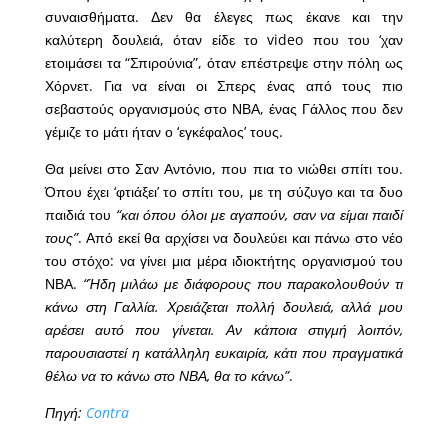
συναισθήματα. Δεν θα έλεγες πως έκανε και την
καλύτερη δουλειά, όταν είδε το video που του ‘χαν
ετοιμάσει τα “Σπιρούνια”, όταν επέστρεψε στην πόλη ως
Χόρνετ. Για να είναι οι Σπερς ένας από τους πιο
σεβαστούς οργανισμούς στο ΝΒΑ, ένας Γάλλος που δεν
γέμιζε το μάτι ήταν ο ‘εγκέφαλος’ τους.
Θα μείνει στο Σαν Αντόνιο, που πια το νιώθει σπίτι του.
Όπου έχει ‘φτιάξει’ το σπίτι του, με τη σύζυγο και τα δυο
παιδιά του
“και όπου όλοι με αγαπούν, σαν να είμαι παιδί
τους”
. Από εκεί θα αρχίσει να δουλεύει και πάνω στο νέο
του στόχο: να γίνει μια μέρα ιδιοκτήτης οργανισμού του
ΝΒΑ.
“Ήδη μιλάω με διάφορους που παρακολουθούν τι
κάνω στη Γαλλία. Χρειάζεται πολλή δουλειά, αλλά μου
αρέσει αυτό που γίνεται. Αν κάποια στιγμή λοιπόν,
παρουσιαστεί η κατάλληλη ευκαιρία, κάτι που πραγματικά
θέλω να το κάνω στο ΝΒΑ, θα το κάνω”
.
Πηγή:
Contra