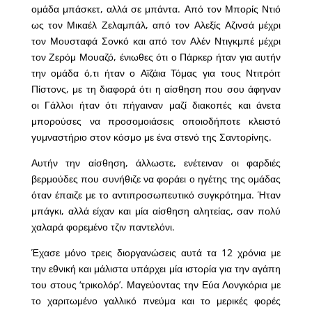
ομάδα μπάσκετ, αλλά σε μπάντα. Από τον Μπορίς Ντιό
ως τον Μικαέλ Ζελαμπάλ, από τον Αλεξίς Αζινσά μέχρι
τον Μουσταφά Σονκό και από τον Αλέν Ντιγκμπέ μέχρι
τον Ζερόμ Μουαζό, ένιωθες ότι ο Πάρκερ ήταν για αυτήν
την ομάδα ό,τι ήταν ο Αϊζάια Τόμας για τους Ντιτρόιτ
Πίστονς, με τη διαφορά ότι η αίσθηση που σου άφηναν
οι Γάλλοι ήταν ότι πήγαιναν μαζί διακοπές και άνετα
μπορούσες να προσομοιάσεις οποιοδήποτε κλειστό
γυμναστήριο στον κόσμο με ένα στενό της Σαντορίνης.
Αυτήν την αίσθηση, άλλωστε, ενέτειναν οι φαρδιές
βερμούδες που συνήθιζε να φοράει ο ηγέτης της ομάδας
όταν έπαιζε με το αντιπροσωπευτικό συγκρότημα. Ήταν
μπάγκι, αλλά είχαν και μία αίσθηση αλητείας, σαν πολύ
χαλαρά φορεμένο τζιν παντελόνι.
Έχασε μόνο τρεις διοργανώσεις αυτά τα 12 χρόνια με
την εθνική και μάλιστα υπάρχει μία ιστορία για την αγάπη
του στους ‘τρικολόρ’. Μαγεύοντας την Εύα Λονγκόρια με
το χαριτωμένο γαλλικό πνεύμα και το μερικές φορές