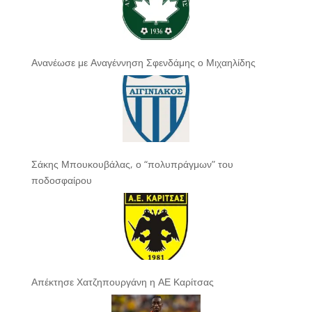
Ανανέωσε με Αναγέννηση Σφενδάμης ο Μιχαηλίδης
Σάκης Μπουκουβάλας, ο “πολυπράγμων” του
ποδοσφαίρου
Απέκτησε Χατζηπουργάνη η ΑΕ Καρίτσας