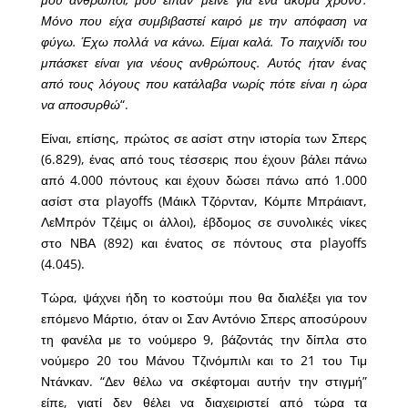
Μόνο που είχα συμβιβαστεί καιρό με την απόφαση να
φύγω. Έχω πολλά να κάνω. Είμαι καλά. Το παιχνίδι του
μπάσκετ είναι για νέους ανθρώπους. Αυτός ήταν ένας
από τους λόγους που κατάλαβα νωρίς πότε είναι η ώρα
να αποσυρθώ
“.
Είναι, επίσης, πρώτος σε ασίστ στην ιστορία των Σπερς
(6.829), ένας από τους τέσσερις που έχουν βάλει πάνω
από 4.000 πόντους και έχουν δώσει πάνω από 1.000
ασίστ στα playoffs (Μάικλ Τζόρνταν, Κόμπε Μπράιαντ,
ΛεΜπρόν Τζέιμς οι άλλοι), έβδομος σε συνολικές νίκες
στο ΝΒΑ (892) και ένατος σε πόντους στα playoffs
(4.045).
Τώρα, ψάχνει ήδη το κοστούμι που θα διαλέξει για τον
επόμενο Μάρτιο, όταν οι Σαν Αντόνιο Σπερς αποσύρουν
τη φανέλα με το νούμερο 9, βάζοντάς την δίπλα στο
νούμερο 20 του Μάνου Τζινόμπιλι και το 21 του Τιμ
Ντάνκαν. “Δεν θέλω να σκέφτομαι αυτήν την στιγμή”
είπε, γιατί δεν θέλει να διαχειριστεί από τώρα τα