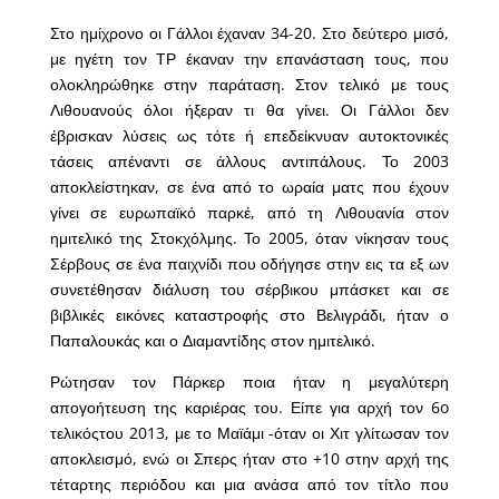
Στο ημίχρονο οι Γάλλοι έχαναν 34-20. Στο δεύτερο μισό,
με ηγέτη τον ΤΡ έκαναν την επανάσταση τους, που
ολοκληρώθηκε στην παράταση. Στον τελικό με τους
Λιθουανούς όλοι ήξεραν τι θα γίνει. Οι Γάλλοι δεν
έβρισκαν λύσεις ως τότε ή επεδείκνυαν αυτοκτονικές
τάσεις απέναντι σε άλλους αντιπάλους. Το 2003
αποκλείστηκαν, σε ένα από το ωραία ματς που έχουν
γίνει σε ευρωπαϊκό παρκέ, από τη Λιθουανία στον
ημιτελικό της Στοκχόλμης. Το 2005, όταν νίκησαν τους
Σέρβους σε ένα παιχνίδι που οδήγησε στην εις τα εξ ων
συνετέθησαν διάλυση του σέρβικου μπάσκετ και σε
βιβλικές εικόνες καταστροφής στο Βελιγράδι, ήταν ο
Παπαλουκάς και ο Διαμαντίδης στον ημιτελικό.
Ρώτησαν τον Πάρκερ ποια ήταν η μεγαλύτερη
απογοήτευση της καριέρας του. Είπε για αρχή τον 6o
τελικόςτου 2013, με το Μαϊάμι -όταν οι Χιτ γλίτωσαν τον
αποκλεισμό, ενώ οι Σπερς ήταν στο +10 στην αρχή της
τέταρτης περιόδου και μια ανάσα από τον τίτλο που