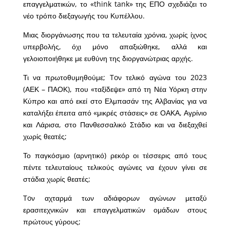
επαγγελματικών, το «think tank» της ΕΠΟ σχεδιάζει το
νέο τρόπο διεξαγωγής του Κυπέλλου.
Μιας διοργάνωσης που τα τελευταία χρόνια, χωρίς ίχνος
υπερβολής, όχι μόνο απαξιώθηκε, αλλά και
γελοιοποιήθηκε με ευθύνη της διοργανώτριας αρχής.
Τι να πρωτοθυμηθούμε; Toν τελικό αγώνα του 2023
(ΑΕΚ – ΠΑΟΚ), που «ταξίδεψε» από τη Νέα Υόρκη στην
Κύπρο και από εκεί στο Ελμπασάν της Αλβανίας για να
καταλήξει έπειτα από «μικρές στάσεις» σε ΟΑΚΑ, Αγρίνιο
και Λάρισα, στο Πανθεσσαλικό Στάδιο και να διεξαχθεί
χωρίς θεατές;
Το παγκόσμιο (αρνητικό) ρεκόρ οι τέσσερις από τους
πέντε τελευταίους τελικούς αγώνες να έχουν γίνει σε
στάδια χωρίς θεατές;
Toν αχταρμά των αδιάφορων αγώνων μεταξύ
ερασιτεχνικών και επαγγελματικών ομάδων στους
πρώτους γύρους;