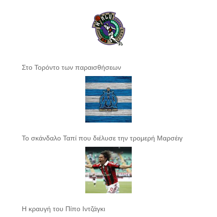
Στο Τορόντο των παραισθήσεων
Το σκάνδαλο Ταπί που διέλυσε την τρομερή Μαρσέιγ
Η κραυγή του Πίπο Ιντζάγκι