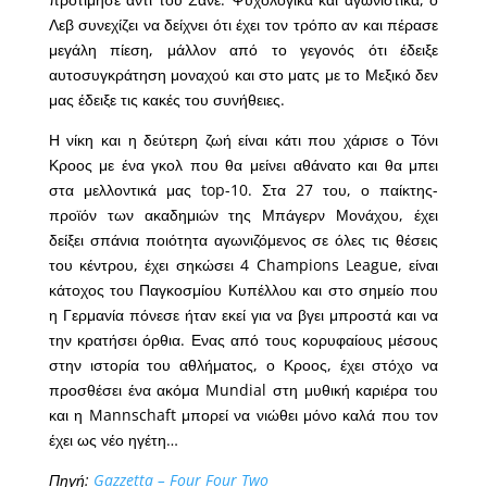
Λεβ συνεχίζει να δείχνει ότι έχει τον τρόπο αν και πέρασε
μεγάλη πίεση, μάλλον από το γεγονός ότι έδειξε
αυτοσυγκράτηση μοναχού και στο ματς με το Μεξικό δεν
μας έδειξε τις κακές του συνήθειες.
Η νίκη και η δεύτερη ζωή είναι κάτι που χάρισε ο Τόνι
Κροος με ένα γκολ που θα μείνει αθάνατο και θα μπει
στα μελλοντικά μας top-10. Στα 27 του, ο παίκτης-
προϊόν των ακαδημιών της Μπάγερν Μονάχου, έχει
δείξει σπάνια ποιότητα αγωνιζόμενος σε όλες τις θέσεις
του κέντρου, έχει σηκώσει 4 Champions League, είναι
κάτοχος του Παγκοσμίου Κυπέλλου και στο σημείο που
η Γερμανία πόνεσε ήταν εκεί για να βγει μπροστά και να
την κρατήσει όρθια. Ενας από τους κορυφαίους μέσους
στην ιστορία του αθλήματος, ο Κροος, έχει στόχο να
προσθέσει ένα ακόμα Mundial στη μυθική καριέρα του
και η Mannschaft μπορεί να νιώθει μόνο καλά που τον
έχει ως νέο ηγέτη…
Πηγή:
Gazzetta – Four Four Two