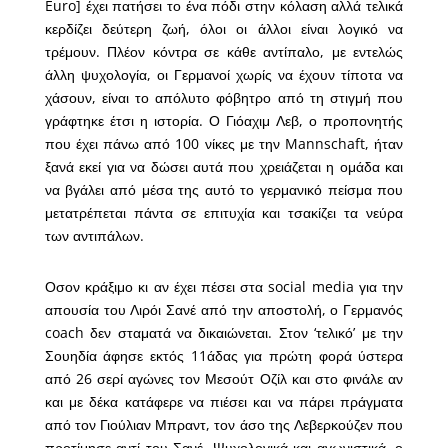
Euro] έχει πατήσει το ένα πόδι στην κόλαση αλλά τελικά
κερδίζει δεύτερη ζωή, όλοι οι άλλοι είναι λογικό να
τρέμουν. Πλέον κόντρα σε κάθε αντίπαλο, με εντελώς
άλλη ψυχολογία, οι Γερμανοί χωρίς να έχουν τίποτα να
χάσουν, είναι το απόλυτο φόβητρο από τη στιγμή που
γράφτηκε έτσι η ιστορία. Ο Γιόαχιμ Λεβ, ο προπονητής
που έχει πάνω από 100 νίκες με την Mannschaft, ήταν
ξανά εκεί για να δώσει αυτά που χρειάζεται η ομάδα και
να βγάλει από μέσα της αυτό το γερμανικό πείσμα που
μετατρέπεται πάντα σε επιτυχία και τσακίζει τα νεύρα
των αντιπάλων.
Οσον κράξιμο κι αν έχει πέσει στα social media για την
απουσία του Λιρόι Σανέ από την αποστολή, ο Γερμανός
coach δεν σταματά να δικαιώνεται. Στον ‘τελικό’ με την
Σουηδία άφησε εκτός 11άδας για πρώτη φορά ύστερα
από 26 σερί αγώνες τον Μεσούτ Οζίλ και στο φινάλε αν
και με δέκα κατάφερε να πιέσει και να πάρει πράγματα
από τον Γιούλιαν Μπραντ, τον άσο της Λεβερκούζεν που
προτίμησε αντί του Σανέ. Ψυχολογικά και αγωνιστικά, ο