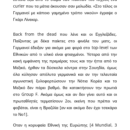
curler που τα μάτια άκουσαν σαν μελωδία. «Στο τέλος οι
Γερμανοί με κάποιο γαμημένο τρόπο νικούν» έγραψε ο
Γκάρι Λίνεκερ.
Back from the dead που λένε και οι Εγγλεζάδες.
Παίζοντας με δέκα παίκτες στο φινάλε του ματς, οι
Γερμανοί έδειξαν για ακόμα μια φορά στο top-level των
Εθνικών από τι υλικό είναι φτιαγμένοι. Υστερα από την
κακή εμφάνιση της πρεμιέρας τους και την ήττα από το
Μεξικό, ήρθαν τα δύσκολα κόντρα στην Σουηδία, όμως
όλα κύλησαν απόλυτα γερμανικά και αν την τελευταία
αγωνιστική ξυλοφορτώσουν την Νότια Κορέα και το
Μεξικό δεν πάρει βαθμό, θα κατακτήσουν την πρωτιά
στο Group F. Ακόμα όμως και αν δεν γίνει αυτό και οι
πρωταθλητές τερματίσουν 2οι, εκείνη που πρέπει να
φοβάται, είναι η Βραζιλία [αν και ακόμα δεν έχει τσεκάρει
το Νο1].
Οταν η κορυφαία Εθνική της Ευρώπης [4 Mundial, 3