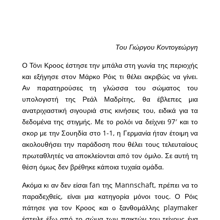
Του Γιώργου Κοντογεώργη
Ο Τόνι Κροος έστησε την μπάλα στη γωνία της περιοχής
και εξήγησε στον Μάρκο Ρόις τι θέλει ακριβώς να γίνει.
Αν παρατηρούσες τη γλώσσα του σώματος του
υπολογιστή της Ρεάλ Μαδρίτης, θα έβλεπες μια
ανατριχιαστική σιγουριά στις κινήσεις του, ειδικά για τα
δεδομένα της στιγμής. Με το ρολόι να δείχνει 97′ και το
σκορ με την Σουηδία στο 1-1, η Γερμανία ήταν έτοιμη να
ακολουθήσει την παράδοση που θέλει τους τελευταίους
πρωταθλητές να αποκλείονται από τον όμιλο. Σε αυτή τη
θέση όμως δεν βρέθηκε κάποια τυχαία ομάδα.
Ακόμα κι αν δεν είσαι fan της Mannschaft, πρέπει να το
παραδεχθείς, είναι μια κατηγορία μόνοι τους. Ο Ρόις
πάτησε για τον Κροος και ο ξανθομάλλης playmaker
έστειλε έξω από το σώμα των παικτών του τείχους ένα