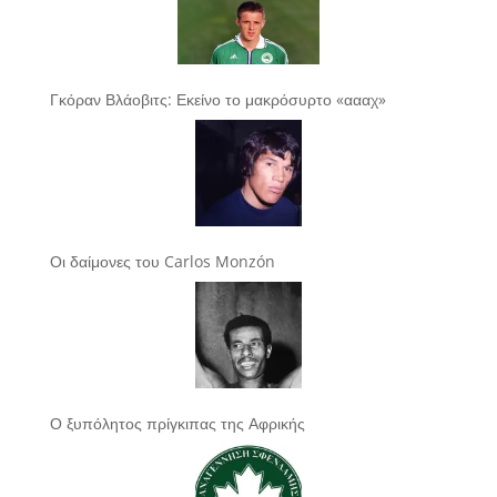
Γκόραν Βλάοβιτς: Εκείνο το μακρόσυρτο «αααχ»
Οι δαίμονες του Carlos Monzón
Ο ξυπόλητος πρίγκιπας της Αφρικής