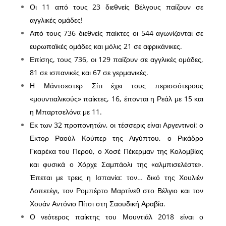
Οι 11 από τους 23 διεθνείς Βέλγους παίζουν σε
αγγλικές ομάδες!
Από τους 736 διεθνείς παίκτες οι 544 αγωνίζονται σε
ευρωπαϊκές ομάδες και μόλις 21 σε αφρικάνικες.
Επίσης, τους 736, οι 129 παίζουν σε αγγλικές ομάδες,
81 σε ισπανικές και 67 σε γερμανικές.
Η Μάντσεστερ Σίτι έχει τους περισσότερους
«μουντιαλικούς» παίκτες, 16, έπονται η Ρεάλ με 15 και
η Μπαρτσελόνα με 11.
Εκ των 32 προπονητών, οι τέσσερις είναι Αργεντινοί: ο
Εκτορ Ραούλ Κούπερ της Αιγύπτου, ο Ρικάδρο
Γκαρέκα του Περού, ο Χοσέ Πέκερμαν της Κολομβίας
και φυσικά ο Χόρχε Σαμπάολι της «αλμπισελέστε».
Έπεται με τρεις η Ισπανία: τον… δικό της Χουλιέν
Λοπετέγι, τον Ρομπέρτο Μαρτίνεθ στο Βέλγιο και τον
Χουάν Αντόνιο Πίτσι στη Σαουδική Αραβία.
Ο νεότερος παίκτης του Μουντιάλ 2018 είναι ο