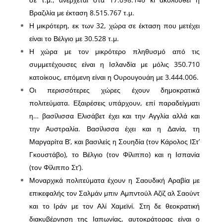
Βραζιλία με έκταση 8.515.767 τ.μ.
Η μικρότερη, εκ των 32, χώρα σε έκταση που μετέχει
είναι το Βέλγιο με 30.528 τ.μ.
Η χώρα με τον μικρότερο πληθυσμό από τις
συμμετέχουσες είναι η Ισλανδία με μόλις 350.710
κατοίκους, επόμενη είναι η Ουρουγουάη με 3.444.006.
Οι περισσότερες χώρες έχουν δημοκρατικά
πολιτεύματα. Εξαιρέσεις υπάρχουν, επί παραδείγματι
η… βασίλισσα Ελισάβετ έχει και την Αγγλία αλλά και
την Αυστραλία. Βασίλισσα έχει και η Δανία, τη
Μαργαρίτα Β’, και βασιλείς η Σουηδία (τον Κάρολος ΙΣτ’
Γκουστάβο), το Βέλγιο (τον Φίλιππο) και η Ισπανία
(τον Φίλιππο Στ’).
Μοναρχικά πολιτεύματα έχουν η Σαουδική Αραβία με
επικεφαλής τον Σαλμάν μπιν Αμπντούλ Αζίζ αλ Σαούντ
και το Ιράν με τον Αλί Χαμεϊνί. Στη δε θεοκρατική
διακυβέρνηση της Ιαπωνίας, αυτοκράτορας είναι ο