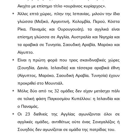
Ακιχίτο με επίσημο τίτλο «ουράνιος κυρίαρχος».
Άλλες επτά χώρες, πλην της Ισπανίας, μιλούν την ίδια
γλώσσα (Μεξικό, Αργεντινή, Κολομβία, Περού, Κόστα
Ρίκα, Παναμάς και Ουρουγουάη), τα αγγλικά είναι
επίσημη γλώσσα σε Αγγλία, Αυστραλία και Νιγηρία και
τα αραβικά σε Τυνησία, Σαουδική Αραβία, Μαρόκο και
Αίγυπτο.
Είναι η πρώτη φορά που τρεις σκανδιναβικές χώρες
(Σουηδία, Δανία, Ισλανδία) και τέσσερα αραβικά έθνη
(Αίγυπτος, Μαρόκο, Σαουδική Αραβία, Τυνησία) έχουν
προκριθεί στο Μουντιάλ.
Μόλις δύο από τις 32 ομάδες δεν είχαν μετάσχει πάλι
σε τελική φάση Παγκοσμίου Κυπέλλου: η Ισλανδία και
ο Παναμάς.
Οι 23 διεθνείς της Αγγλίας αγωνίζονται όλοι σε
αγγλικές ομάδες, αντιθέτως ούτε ένας Σενεγαλέζος ή
Σουηδός δεν αγωνίζεται σε ομάδα της πατρίδας του.