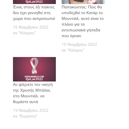
Ένας στους έξι παίκτες
Παπακώστας: Πώς θα
δεν έχει γεννηθεί στη
υποδεχθεί το Κατάρ το
χώρα που εκπροσωπεί
Μουντιάλ, αυτό είναι το
πλάνο για τα
16 Νοεμβρίου 2022
εντυπωσιακά γήπεδα
σε "Κόσμος"
που έγιναν
15 Νοεμβρίου 2022
σε "Κόσμος"
Αν ψάχνετε τον νικητή
της Χρυσής Μπάλας
στο Μουντιάλ, να
θυμάστε αυτά
19 Νοεμβρίου 2022
σε "Ευρώπη"