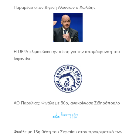
Παραμένει στον Διγενή Αλωνίων ο Χωλίδης
Η UEFA κλιμακώνει την πίεση για την απομάκρυνση του
Ινφαντίνο
ΑΟ Παραλίας: Φινάλε με δύο, ανακοίνωσε Σιδηρόπουλο
Φινάλε με 15η θέση του Σιφναίου στον προκριματικό των