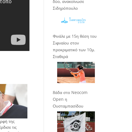
δύο, ανακοίνωσε
Σιδηρόπουλο
Φινάλε με 15η θέση του
Σιφναίου στον
προκριματικό των 10μ.
Σταθερά
8άδα στο Neocom
Open η
Ουσταμπασίδου
ορφή της
ρδισε τις