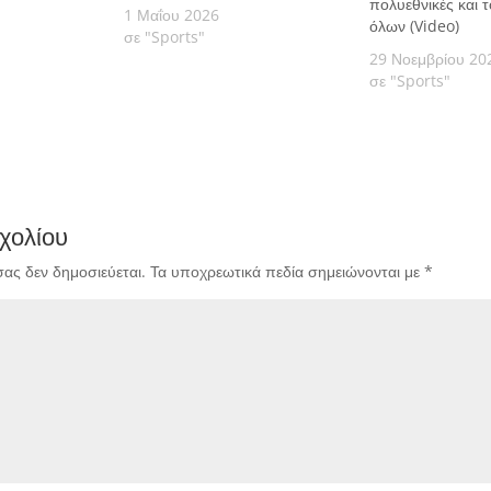
πολυεθνικές και 
1 Μαΐου 2026
όλων (Video)
σε "Sports"
29 Νοεμβρίου 20
σε "Sports"
χολίου
σας δεν δημοσιεύεται.
Τα υποχρεωτικά πεδία σημειώνονται με
*