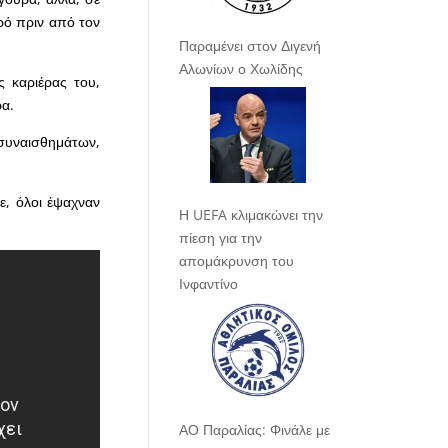
ιρό πριν από τον
Παραμένει στον Διγενή
Αλωνίων ο Χωλίδης
 καριέρας του,
ρα.
συναισθημάτων,
ε, όλοι έψαχναν
Η UEFA κλιμακώνει την
πίεση για την
απομάκρυνση του
Ινφαντίνο
ΑΟ Παραλίας: Φινάλε με