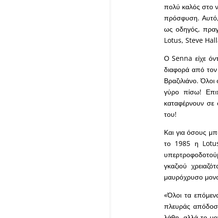
πολύ καλός στο ν
πρόσφυση. Αυτό,
ως οδηγός, πραγ
Lotus, Steve Hal
Ο Senna είχε όν
διαφορά από τον 
Βραζιλιάνο. Όλοι
γύρο πίσω! Επιπ
καταφέρνουν σε 
του!
Και για όσους μπ
το 1985 η Lotus
υπερτροφοδοτούμε
γκαζιού χρειαζό
μαυρόχρυσο μονοθ
«Όλοι τα επόμεν
πλευράς απόδοσης
λάθη, αλλά το μο