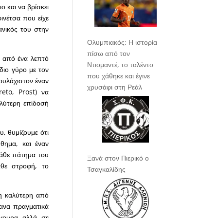
ο και να βρίσκει
ινέτσα που είχε
ανικός του στην
Ολυμπιακός: Η ιστορία
πίσω από τον
ω από ένα λεπτό
Ντιομαντέ, το ταλέντο
διο γύρο με τον
που χάθηκε και έγινε
τουλάχιστον έναν
χρυσάφι στη Ρεάλ
eto, Prost) να
λύτερη επίδοσή
υ, θυμίζουμε ότι
θημα, και έναν
κάθε πάτημα του
Ξανά στον Πιερικό ο
άθε στροφή, το
Τσαγκαλίδης
 η καλύτερη από
κανα πραγματικά
γουρα, αλλά, σε