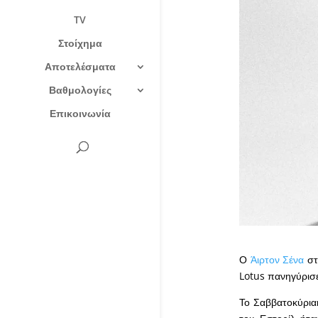
TV
Στοίχημα
Αποτελέσματα
Βαθμολογίες
Επικοινωνία
Ο
Άιρτον Σένα
στ
Lotus πανηγύρισ
Το Σαββατοκύριακ