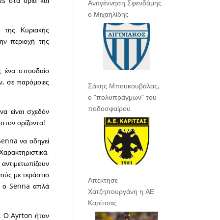
s στα όρια και
Αναγέννηση Σφενδάμης
ο Μιχαηλίδης
ς της Κυριακής
ην περιοχή της
ς ένα σπουδαίο
ν, σε παρόμοιες
Σάκης Μπουκουβάλας,
ο “πολυπράγμων” του
ποδοσφαίρου
να είναι σχεδόν
στον ορίζοντα!
Senna να οδηγεί
Χαρακτηριστικά,
ντιμετωπίζουν
ούς με τεράστιο
Απέκτησε
», ο Senna απλά
Χατζηπουργάνη η ΑΕ
Καρίτσας
). Ο Ayrton ήταν