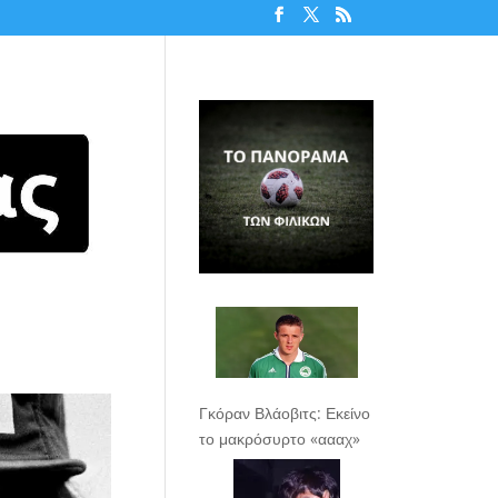
Γκόραν Βλάοβιτς: Εκείνο
το μακρόσυρτο «αααχ»