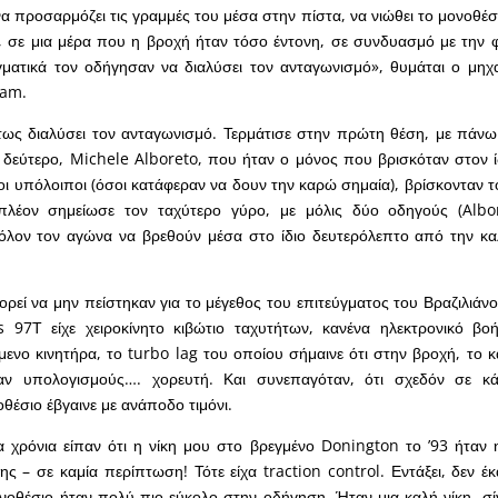
α προσαρμόζει τις γραμμές του μέσα στην πίστα, να νιώθει το μονοθέσι
 σε μια μέρα που η βροχή ήταν τόσο έντονη, σε συνδυασμό με την φ
ματικά τον οδήγησαν να διαλύσει τον ανταγωνισμό», θυμάται ο μηχ
lam.
τως διαλύσει τον ανταγωνισμό. Τερμάτισε στην πρώτη θέση, με πάν
δεύτερο, Michele Alboreto, που ήταν ο μόνος που βρισκόταν στον ί
 οι υπόλοιποι (όσοι κατάφεραν να δουν την καρώ σημαία), βρίσκονταν 
λέον σημείωσε τον ταχύτερο γύρο, με μόλις δύο οδηγούς (Albor
όλον τον αγώνα να βρεθούν μέσα στο ίδιο δευτερόλεπτο από την κα
ορεί να μην πείστηκαν για το μέγεθος του επιτεύγματος του Βραζιλιάνο
 97Τ είχε χειροκίνητο κιβώτιο ταχυτήτων, κανένα ηλεκτρονικό βοή
νο κινητήρα, το turbo lag του οποίου σήμαινε ότι στην βροχή, το 
ταν υπολογισμούς…. χορευτή. Και συνεπαγόταν, ότι σχεδόν σε κ
έσιο έβγαινε με ανάποδο τιμόνι.
α χρόνια είπαν ότι η νίκη μου στο βρεγμένο Donington το ’93 ήταν
 – σε καμία περίπτωση! Τότε είχα traction control. Εντάξει, δεν έ
νοθέσιο ήταν πολύ πιο εύκολο στην οδήγηση. Ήταν μια καλή νίκη, σί