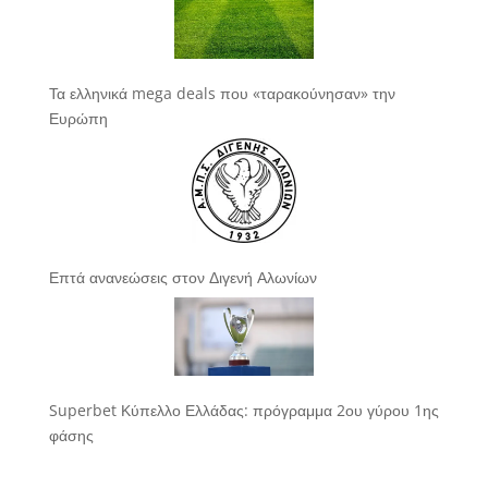
Τα ελληνικά mega deals που «ταρακούνησαν» την
Ευρώπη
Επτά ανανεώσεις στον Διγενή Αλωνίων
Superbet Κύπελλο Ελλάδας: πρόγραμμα 2ου γύρου 1ης
φάσης