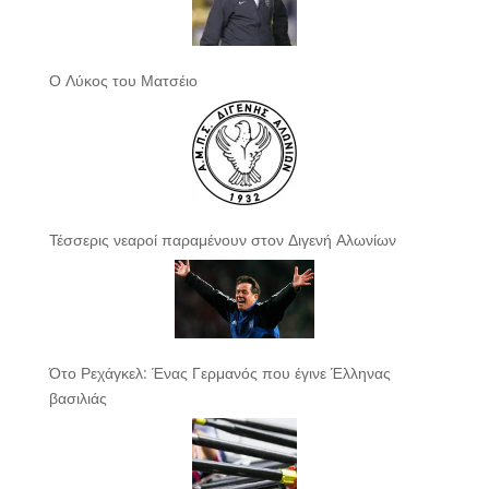
Ο Λύκος του Ματσέιο
Τέσσερις νεαροί παραμένουν στον Διγενή Αλωνίων
Ότο Ρεχάγκελ: Ένας Γερμανός που έγινε Έλληνας
βασιλιάς