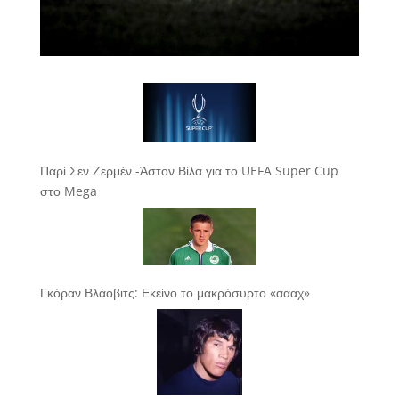
Παρί Σεν Ζερμέν -Άστον Βίλα για το UEFA Super Cup
στο Mega
Γκόραν Βλάοβιτς: Εκείνο το μακρόσυρτο «αααχ»