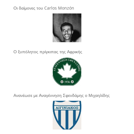
Οι δαίμονες του Carlos Monzón
Ο ξυπόλητος πρίγκιπας της Αφρικής
Ανανέωσε με Αναγέννηση Σφενδάμης ο Μιχαηλίδης