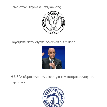
Ξανά στον Πιερικό ο Τσαγκαλίδης
Παραμένει στον Διγενή Αλωνίων ο Χωλίδης
Η UEFA κλιμακώνει την πίεση για την απομάκρυνση του
Ινφαντίνο