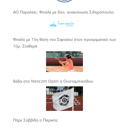
ΑΟ Παραλίας: Φινάλε με δύο, ανακοίνωσε Σιδηρόπουλο
Φινάλε με 15η θέση του Σιφναίου στον προκριματικό των
10μ. Σταθερά
8άδα στο Neocom Open η Ουσταμπασίδου
Πήρε Σαββίδη ο Πιερικός