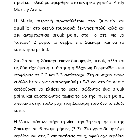
πρωί και τελικά μεταφέρθηκε στο κεντρικό γήπεδο, Andy
Murray Arena.
Η Maria, περσινή πρωταθλήτρια στο Queen’s και
qualifier στο φετινό τουρνουά, ξεκίνησε πολύ καλά και
δεν αντιμετώπισε break point στο 1ο σετ, για να
“σπάσει” 2 φορές το σερβίς της Σάκκαρη και να το
κατακτήσει με 6-3.
Στο 2ο σετ η Σάκκαρη έκανε δύο φορές break, αλλά και
τις δύο είχε άμεση απάντηση η 38χρονη Γερμανίδα, που
ισοφάρισε σε 2-2 και 3-3 αντίστοιχα. Στη συνέχεια έκανε
κι άλλο break για να προηγηθεί με 5-3 και στο 9o game
κατόρθωσε να κλείσει το ματς, σώζοντας ένα break
point και αξιοποιώντας τελικά το 5ο της match point,
απέναντι στην πολύ μαχητική Σάκκαρη που δεν το έβαζε
κάτω.
Η Maria πάντως πήρε τη νίκη, την 3η νίκη της επί της
Σάκκαρη σε 6 αναμετρήσεις (3-3). Στο γρασίδι την έχει
κερδίσει και στις 2 συναντήσεις τους, αφού είχε κερδίσει