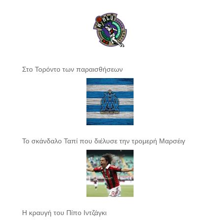
Στο Τορόντο των παραισθήσεων
Το σκάνδαλο Ταπί που διέλυσε την τρομερή Μαρσέιγ
Η κραυγή του Πίπο Ιντζάγκι